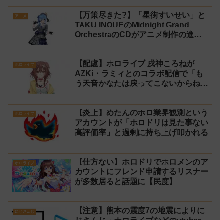
【万策尽きた?】「星街すいせい」と
アニメ
TAKU INOUEのMidnight Grand
OrchestraのCDがアニメ制作の進行
問題で発売中止に
【配慮】ホロライブ 戌神ころねが
ホロライブ
AZKi・ラミィとのコラボ配信で「も
う天音かなたは戻ってこないからね」
と発言した事について謝罪
【炎上】めたんのホロ業界観測という
ホロライブ
アカウントが「ホロドリは見た事ない
高評価率」と過剰に持ち上げ叩かれる
【仕方ない】ホロドリでホロメンのア
ホロライブ
カウントにフレンド申請するリスナー
が多数居ると話題に【民度】
【注意】熊本の震度7の地震によりに
にじさんじ