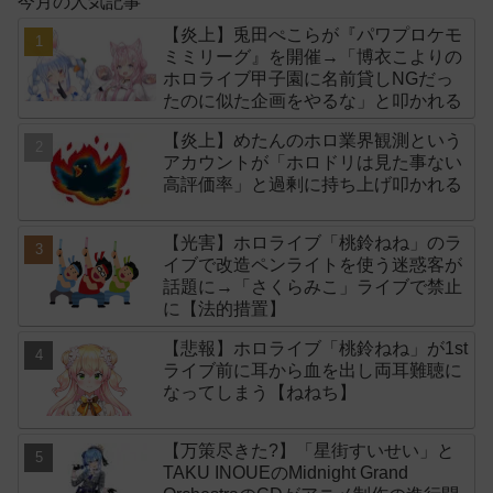
今月の人気記事
【炎上】兎田ぺこらが『パワプロケモ
ミミリーグ』を開催→「博衣こよりの
ホロライブ甲子園に名前貸しNGだっ
たのに似た企画をやるな」と叩かれる
【炎上】めたんのホロ業界観測という
アカウントが「ホロドリは見た事ない
高評価率」と過剰に持ち上げ叩かれる
【光害】ホロライブ「桃鈴ねね」のラ
イブで改造ペンライトを使う迷惑客が
話題に→「さくらみこ」ライブで禁止
に【法的措置】
【悲報】ホロライブ「桃鈴ねね」が1st
ライブ前に耳から血を出し両耳難聴に
なってしまう【ねねち】
【万策尽きた?】「星街すいせい」と
TAKU INOUEのMidnight Grand