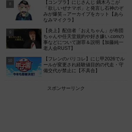
【コンプラ】にじさんじ 鏑木ろこが
「欲しいぜナマポ」と発言し石神のぞ
みが爆笑→アーカイブをカット【あら
なみマイクラ】
【炎上】配信者「おえちゃん」が布団
ちゃんや任天堂規約や好き嫌い.comの
事などについて謝罪＆説明【加藤純一
老人会RUST】
【フレンのパリコレ】にじ甲2026でル
ールが変更され経験値目的の代走・守
備交代が禁止に【不具合】
スポンサーリンク