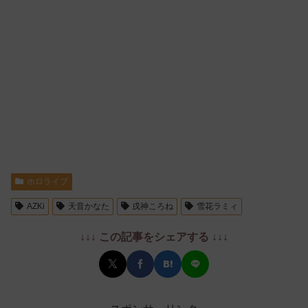
ホロライブ
AZKi
天音かなた
戌神ころね
雪花ラミィ
↓↓↓ この記事をシェアする ↓↓↓