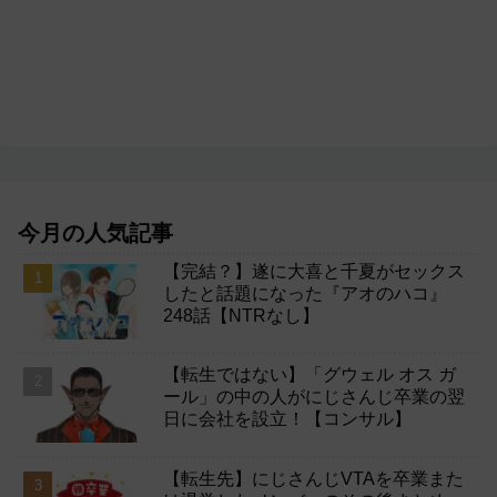
今月の人気記事
【完結？】遂に大喜と千夏がセックス
したと話題になった『アオのハコ』
248話【NTRなし】
【転生ではない】「グウェル オス ガ
ール」の中の人がにじさんじ卒業の翌
日に会社を設立！【コンサル】
【転生先】にじさんじVTAを卒業また