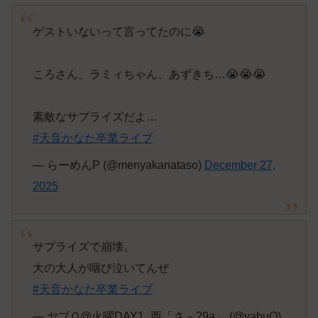
ゲストいないって言ってたのに😭
ころさん、ラミィちゃん、あずきち…😭😭😭
素敵なサプライズだよ…
#天音かなた卒業ライブ
— らーめんP (@menyakanataso)
December 27,
2025
サプライズで崩壊。
大の大人が咽び泣いてんぜ
#天音かなた卒業ライブ
— ヤブＱ@火曜DAY1_西「さ－29a」 (@yabuQ)