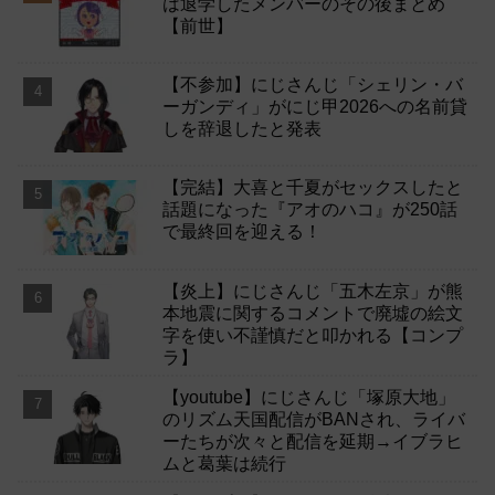
は退学したメンバーのその後まとめ
【前世】
【不参加】にじさんじ「シェリン・バ
ーガンディ」がにじ甲2026への名前貸
しを辞退したと発表
【完結】大喜と千夏がセックスしたと
話題になった『アオのハコ』が250話
で最終回を迎える！
【炎上】にじさんじ「五木左京」が熊
本地震に関するコメントで廃墟の絵文
字を使い不謹慎だと叩かれる【コンプ
ラ】
【youtube】にじさんじ「塚原大地」
のリズム天国配信がBANされ、ライバ
ーたちが次々と配信を延期→イブラヒ
ムと葛葉は続行