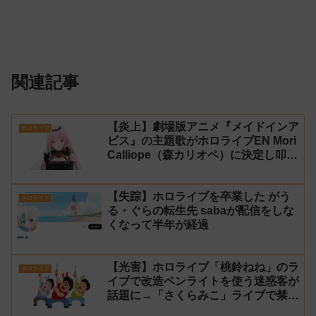
関連記事
【炎上】劇場版アニメ『メイドインア
ホロライブ
ビス』の主題歌がホロライブEN Mori
Calliope（森カリオペ）に決定し叩か
れる
【失踪】ホロライブを卒業した がう
ホロライブ
る・ぐらの転生先 sabaが配信をしな
くなって半年が経過
【光害】ホロライブ「桃鈴ねね」のラ
ホロライブ
イブで改造ペンライトを使う迷惑客が
話題に→「さくらみこ」ライブで禁止
に【法的措置】