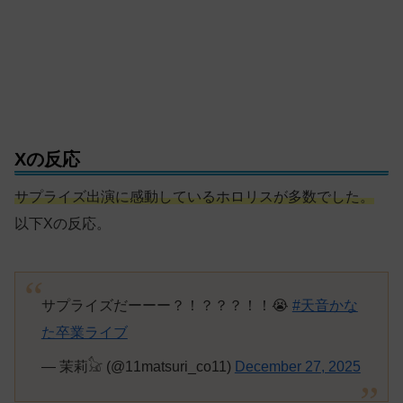
Xの反応
サプライズ出演に感動しているホロリスが多数でした。
以下Xの反応。
サプライズだーーー？！？？？！！😭
#天音かな
た卒業ライブ
— 茉莉𓃠 (@11matsuri_co11)
December 27, 2025