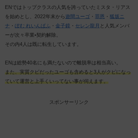
ENではトップクラスの人気を誇っていたミスタ・リアス
を始めとし、2022年末から
遊間ユーゴ
・
罪恩
・
狐坂ニ
ナ
・
ぽむ れいんぱふ
・
金子鏡
・
セレン龍月
と人気メンバ
ーが次々卒業•契約解除。
その内4人は既に転生しています。
ENは総勢40名にも満たないので離脱率は相当高い。
また、実質クビだったユーゴも含めると3人がクビになっ
ていて運営と上手くいってない事が伺えます。
スポンサーリンク