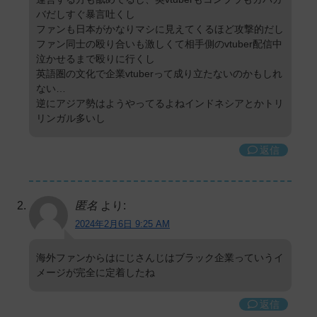
バだしすぐ暴言吐くし
ファンも日本がかなりマシに見えてくるほど攻撃的だし
ファン同士の殴り合いも激しくて相手側のvtuber配信中
泣かせるまで殴りに行くし
英語圏の文化で企業vtuberって成り立たないのかもしれ
ない…
逆にアジア勢はようやってるよねインドネシアとかトリ
リンガル多いし
返信
匿名
より:
2024年2月6日 9:25 AM
海外ファンからはにじさんじはブラック企業っていうイ
メージが完全に定着したね
返信