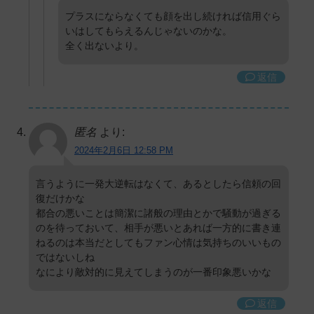
プラスにならなくても顔を出し続ければ信用ぐら
いはしてもらえるんじゃないのかな。
全く出ないより。
返信
匿名
より:
2024年2月6日 12:58 PM
言うように一発大逆転はなくて、あるとしたら信頼の回
復だけかな
都合の悪いことは簡潔に諸般の理由とかで騒動が過ぎる
のを待っておいて、相手が悪いとあれば一方的に書き連
ねるのは本当だとしてもファン心情は気持ちのいいもの
ではないしね
なにより敵対的に見えてしまうのが一番印象悪いかな
返信