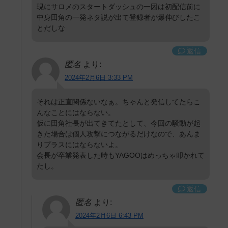
現にサロメのスタートダッシュの一因は初配信前に
中身田角の一発ネタ説が出て登録者が爆伸びしたこ
とだしな
返信
匿名
より:
2024年2月6日 3:33 PM
それは正直関係ないなぁ。ちゃんと発信してたらこ
んなことにはならない。
仮に田角社長が出てきてたとして、今回の騒動が起
きた場合は個人攻撃につながるだけなので、あんま
りプラスにはならないよ。
会長が卒業発表した時もYAGOOはめっちゃ叩かれて
たし。
返信
匿名
より:
2024年2月6日 6:43 PM