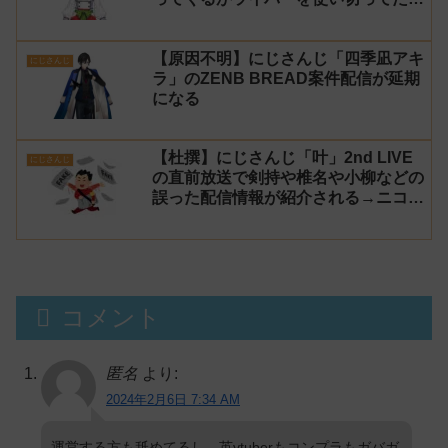
でベンチに→ルールが急遽変更されラ
イバーの転生が可能に
【原因不明】にじさんじ「四季凪アキ
にじさんじ
ラ」のZENB BREAD案件配信が延期
になる
【杜撰】にじさんじ「叶」2nd LIVE
にじさんじ
の直前放送で剣持や椎名や小柳などの
誤った配信情報が紹介される→ニコニ
コが謝罪してタイムシフトを非公開に
【生成AI?】
コメント
匿名
より:
2024年2月6日 7:34 AM
運営する方も舐めてるし、英vtuberもコンプラもガバガ