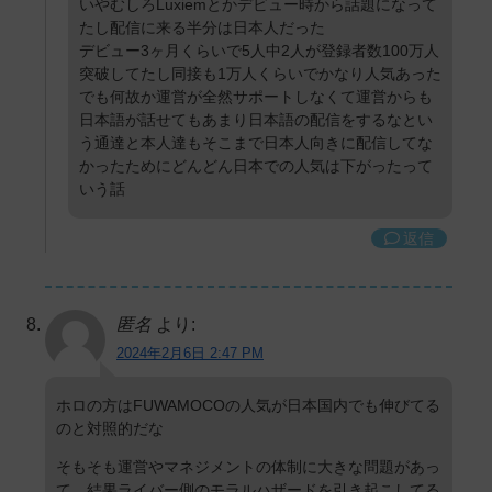
いやむしろLuxiemとかデビュー時から話題になって
たし配信に来る半分は日本人だった
デビュー3ヶ月くらいで5人中2人が登録者数100万人
突破してたし同接も1万人くらいでかなり人気あった
でも何故か運営が全然サポートしなくて運営からも
日本語が話せてもあまり日本語の配信をするなとい
う通達と本人達もそこまで日本人向きに配信してな
かったためにどんどん日本での人気は下がったって
いう話
返信
匿名
より:
2024年2月6日 2:47 PM
ホロの方はFUWAMOCOの人気が日本国内でも伸びてる
のと対照的だな
そもそも運営やマネジメントの体制に大きな問題があっ
て、結果ライバー側のモラルハザードを引き起こしてる