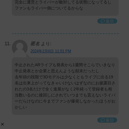
完全に運営とライバーが敵対してる状態になってるし
ファンもライバー側についてるからな
返信
匿名
より:
2024年2月6日 11:01 PM
中止されたARライブも発表から1週間そこらでいきなり
中止発表とか企業と思えんような顛末だったし
去年頭の段階で3Dモデルは少なくともライブに出る19
名は出来上がってなきゃいけないはずなのにお披露目さ
れたの3名だけで全く進展がなく2年経って登録者も相
当数いるのに後回しにされていつまでも貰えないライバ
ーだらけなのに今までファンが爆発しなかったほうがお
かしい
返信