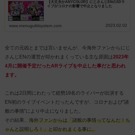
【大丈夫かANYCOLOR】にじさんじENの3Dラ
イブがコロナの影響で中止となりました
2023.02.02
www.menuguildsystem.com
全ての元凶とまでは言いませんが、今海外ファンからにじ
さんじENの運営が叩かれまくっている主な原因は
2023年
4月に開催予定だったARライブを中止した事だと思われ
ます。
これは2日間にわたって総勢19名のライバーが出演する
EN初のライブイベントだったんですが、コロナおよび”諸
般の事情”により中止になりました。
その結果、
海外ファンからは「諸般の事情ってなんだ！ち
ゃんと説明しろ！」と叩かれまくる事に。