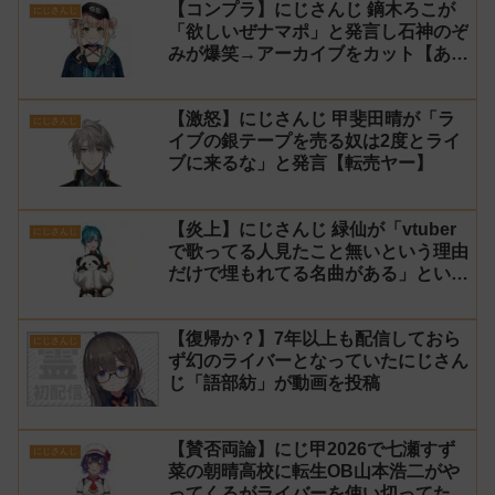
【コンプラ】にじさんじ 鏑木ろこが
にじさんじ
「欲しいぜナマポ」と発言し石神のぞ
みが爆笑→アーカイブをカット【あら
なみマイクラ】
【激怒】にじさんじ 甲斐田晴が「ラ
にじさんじ
イブの銀テープを売る奴は2度とライ
ブに来るな」と発言【転売ヤー】
【炎上】にじさんじ 緑仙が「vtuber
にじさんじ
で歌ってる人見たこと無いという理由
だけで埋もれてる名曲がある」という
生成AIの文章を投稿し叩かれる
【復帰か？】7年以上も配信しておら
にじさんじ
ず幻のライバーとなっていたにじさん
じ「語部紡」が動画を投稿
【賛否両論】にじ甲2026で七瀬すず
にじさんじ
菜の朝晴高校に転生OB山本浩二がや
ってくるがライバーを使い切ってたの