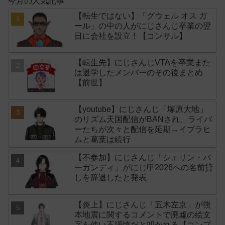
今月の人気記事
【転生ではない】「グウェル オス ガ
ール」の中の人がにじさんじ卒業の翌
日に会社を設立！【コンサル】
【転生先】にじさんじVTAを卒業また
は退学したメンバーのその後まとめ
【前世】
【youtube】にじさんじ「塚原大地」
のリズム天国配信がBANされ、ライバ
ーたちが次々と配信を延期→イブラヒ
ムと葛葉は続行
【不参加】にじさんじ「シェリン・バ
ーガンディ」がにじ甲2026への名前貸
しを辞退したと発表
【炎上】にじさんじ「五木左京」が熊
本地震に関するコメントで廃墟の絵文
字を使い不謹慎だと叩かれる【コンプ