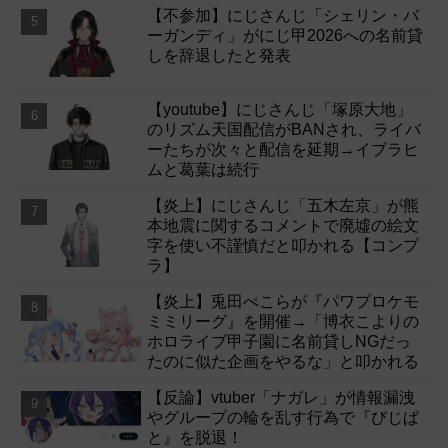
【不参加】にじさんじ「シェリン・バ
ーガンディ」がにじ甲2026への名前貸
しを辞退したと発表
【youtube】にじさんじ「塚原大地」
のリズム天国配信がBANされ、ライバ
ーたちが次々と配信を延期→イブラヒ
ムと葛葉は続行
【炎上】にじさんじ「五木左京」が熊
本地震に関するコメントで廃墟の絵文
字を使い不謹慎だと叩かれる【コンプ
ラ】
【炎上】兎田ぺこらが『パワプロケモ
ミミリーグ』を開催→「博衣こよりの
ホロライブ甲子園に名前貸しNGだっ
たのに似た企画をやるな」と叩かれる
【反論】vtuber「ナガレ」が情報漏洩
やグループの輪を乱す行為で『びじぱ
と』を脱退！