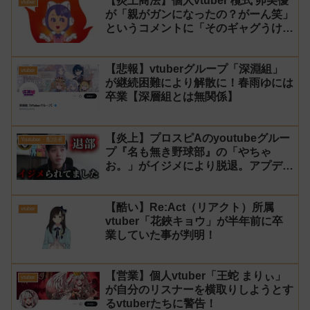
【炎上商法】個人vtuber 欖式 卯美優
vtuber
が「親がガンになったの？がーん笑」
というコメントに「そのギャグうけ
る！」と返せないとvtuberになるの
はオススメしないと投稿し叩かれる
【悲報】vtuberグループ「深淵組」
vtuber
が継続困難により解散に！春雨ゆには
卒業【深層組とは無関係】
【炎上】プロスピAのyoutubeグルー
Youtuber・配信者
プ『名も無き野球部』の「やちゃ
お。」がイジメにより脱退。アプデの
情報漏洩もあったと暴露→メンバーの
VIPが事実無根だと否定
【酷い】Re:Act（リアクト）所属
vtuber
vtuber「花鋏キョウ」が半年前に卒
業していた事が判明！
【営業】個人vtuber「王蛇 まりぃ」
vtuber
が自分のリスナーを横取りしようとす
るvtuberたちに警告！