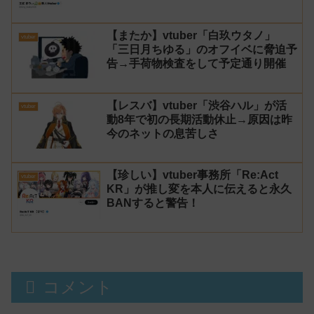
【またか】vtuber「白玖ウタノ」
vtuber
「三日月ちゆる」のオフイベに脅迫予
告→手荷物検査をして予定通り開催
【レスバ】vtuber「渋谷ハル」が活
vtuber
動8年で初の長期活動休止→原因は昨
今のネットの息苦しさ
【珍しい】vtuber事務所「Re:Act
vtuber
KR」が推し変を本人に伝えると永久
BANすると警告！
コメント