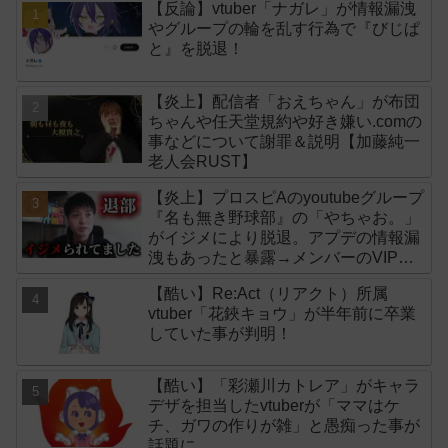
【反論】vtuber「ナガレ」が情報漏洩
やグループの輪を乱す行為で『びじぱ
と』を脱退！
【炎上】配信者「おえちゃん」が布団
ちゃんや任天堂規約や好き嫌い.comの
事などについて謝罪＆説明【加藤純一
老人会RUST】
【炎上】プロスピAのyoutubeグループ
『名も無き野球部』の「やちゃお。」
がイジメにより脱退。アプデの情報漏
洩もあったと暴露→メンバーのVIPが
事実無根だと否定
【酷い】Re:Act（リアクト）所属
vtuber「花鋏キョウ」が半年前に卒業
していた事が判明！
【酷い】「彩瀬川カトレア」がキャラ
デザを担当したvtuberが「ママはケ
チ、ガワの作りが雑」と愚痴った事が
話題に