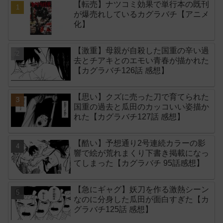
【転売】ナツコミ効果で単行本の既刊
が爆売れしているカグラバチ【アニメ
化】
【激重】母親が自殺した国重の辛い過
去とチアキとのエモい青春が描かれた
【カグラバチ126話 感想】
【思い】クズに売った刀で育てられた
国重の過去と瓜田のカッコいい姿描か
れた【カグラバチ127話 感想】
【酷い】予想通り2号連続カラーの影
響で絵が荒れまくり下書き掲載になっ
てしまった【カグラバチ 95話感想】
【急にギャグ】妖刀を作る激熱シーン
なのに分身した瓜田が面白すぎた【カ
グラバチ125話 感想】