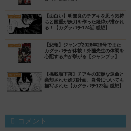
【面白い】明無良のチアキを思う気持
カグラバチ
ちと国重が妖刀を作った経緯が描かれ
る！【カグラバチ124話 感想】
【悲報】ジャンプ2026年28号でまた
カグラバチ
カグラバチが休載！外薗先生の体調を
心配する声が挙がる【ジャンプラ】
【掲載順下落】チアキの悲惨な運命と
カグラバチ
棄却された妖刀計画。炎骨についても
描写された【カグラバチ123話 感想】
コメント