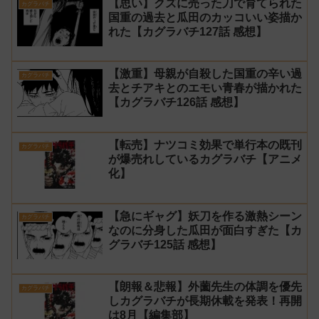
【思い】クズに売った刀で育てられた
カグラバチ
国重の過去と瓜田のカッコいい姿描か
れた【カグラバチ127話 感想】
【激重】母親が自殺した国重の辛い過
カグラバチ
去とチアキとのエモい青春が描かれた
【カグラバチ126話 感想】
【転売】ナツコミ効果で単行本の既刊
カグラバチ
が爆売れしているカグラバチ【アニメ
化】
【急にギャグ】妖刀を作る激熱シーン
カグラバチ
なのに分身した瓜田が面白すぎた【カ
グラバチ125話 感想】
【朗報＆悲報】外薗先生の体調を優先
カグラバチ
しカグラバチが長期休載を発表！再開
は8月【編集部】