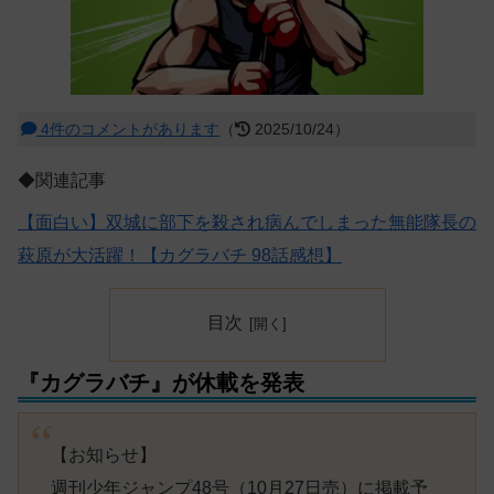
4件のコメントがあります
（
2025/10/24）
◆関連記事
【面白い】双城に部下を殺され病んでしまった無能隊長の
萩原が大活躍！【カグラバチ 98話感想】
目次
『カグラバチ』が休載を発表
【お知らせ】
週刊少年ジャンプ48号（10月27日売）に掲載予