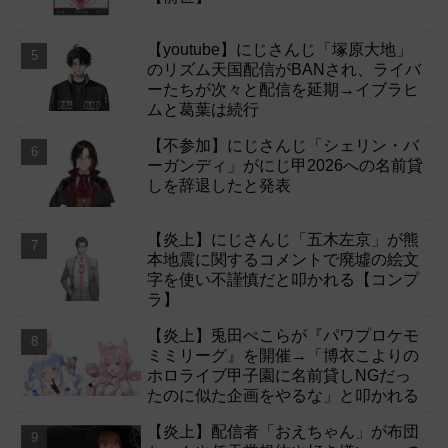
【youtube】にじさんじ「塚原大地」
のリズム天国配信がBANされ、ライバ
ーたちが次々と配信を延期→イブラヒ
ムと葛葉は続行
【不参加】にじさんじ「シェリン・バ
ーガンディ」がにじ甲2026への名前貸
しを辞退したと発表
【炎上】にじさんじ「五木左京」が熊
本地震に関するコメントで廃墟の絵文
字を使い不謹慎だと叩かれる【コンプ
ラ】
【炎上】兎田ぺこらが『パワプロケモ
ミミリーグ』を開催→「博衣こよりの
ホロライブ甲子園に名前貸しNGだっ
たのに似た企画をやるな」と叩かれる
【炎上】配信者「おえちゃん」が布団