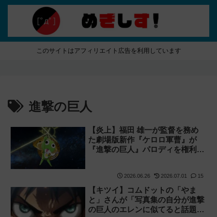
このサイトはアフィリエイト広告を利用しています
進撃の巨人
【炎上】福田 雄一が監督を務め
た劇場版新作『ケロロ軍曹』が
『進撃の巨人』パロディを権利者
から拒否されたのに公開して謝
罪！【実写ネタ】
2026.06.26
2026.07.01
15
【キツイ】コムドットの「やま
と」さんが「写真集の自分が進撃
の巨人のエレンに似てると話題」