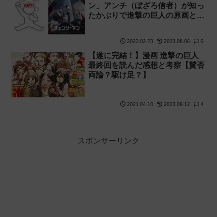
ン」アンチ（ぼざろ信者）が知っ
たかぶりで進撃の巨人の原画と
MAPPA全体を批判した結果アニ
メーターなどに叩かれまくってし
2023.02.23
2023.08.06
6
まう
【遂に完結！】漫画 進撃の巨人
最終回を読んだ感想と考察【賛否
両論？駆け足？】
2021.04.10
2023.09.12
4
スポンサーリンク