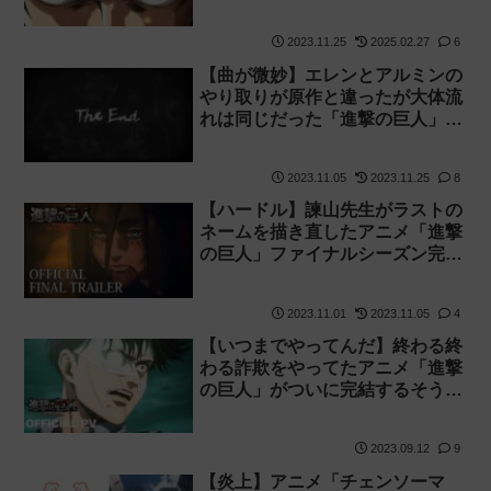
と発言し炎上
2023.11.25
2025.02.27
6
【曲が微妙】エレンとアルミンの
やり取りが原作と違ったが大体流
れは同じだった「進撃の巨人」フ
ァイナルシーズン完結編（後編）
感想【最終回】
2023.11.05
2023.11.25
8
【ハードル】諫山先生がラストの
ネームを描き直したアニメ「進撃
の巨人」ファイナルシーズン完結
編（後編）
2023.11.01
2023.11.05
4
【いつまでやってんだ】終わる終
わる詐欺をやってたアニメ「進撃
の巨人」がついに完結するそうで
す
2023.09.12
9
【炎上】アニメ「チェンソーマ