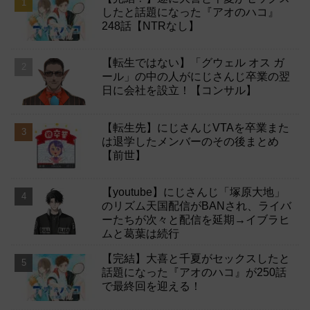
したと話題になった『アオのハコ』
248話【NTRなし】
【転生ではない】「グウェル オス ガ
ール」の中の人がにじさんじ卒業の翌
日に会社を設立！【コンサル】
【転生先】にじさんじVTAを卒業また
は退学したメンバーのその後まとめ
【前世】
【youtube】にじさんじ「塚原大地」
のリズム天国配信がBANされ、ライバ
ーたちが次々と配信を延期→イブラヒ
ムと葛葉は続行
【完結】大喜と千夏がセックスしたと
話題になった『アオのハコ』が250話
で最終回を迎える！