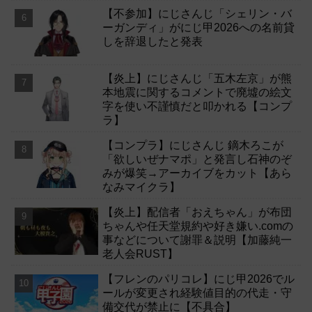
【不参加】にじさんじ「シェリン・バ
ーガンディ」がにじ甲2026への名前貸
しを辞退したと発表
【炎上】にじさんじ「五木左京」が熊
本地震に関するコメントで廃墟の絵文
字を使い不謹慎だと叩かれる【コンプ
ラ】
【コンプラ】にじさんじ 鏑木ろこが
「欲しいぜナマポ」と発言し石神のぞ
みが爆笑→アーカイブをカット【あら
なみマイクラ】
【炎上】配信者「おえちゃん」が布団
ちゃんや任天堂規約や好き嫌い.comの
事などについて謝罪＆説明【加藤純一
老人会RUST】
【フレンのパリコレ】にじ甲2026でル
ールが変更され経験値目的の代走・守
備交代が禁止に【不具合】