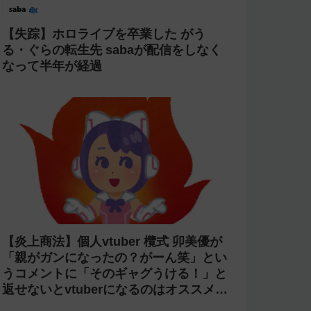
【失踪】ホロライブを卒業した がう
る・ぐらの転生先 sabaが配信をしなく
なって半年が経過
【炎上商法】個人vtuber 欖式 卯美優が
「親がガンになったの？がーん笑」とい
うコメントに「そのギャグうける！」と
返せないとvtuberになるのはオススメし
ないと投稿し叩かれる