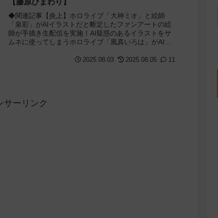
【藤原ひまわり】
◆関連記事【炎上】ホロライブ「大神ミオ」と絵師
「泉彩」がAIイラストだと断定したファンアートの絵
師が手描き生配信を実施！AI疑惑のあるイラストをサ
ムネに使ってしまうホロライブ「風真いろは」がAI疑
惑のあるイラストをサムネに使ってしまい謝罪＆...
2025.08.03
2025.08.05
11
ンサーリンク