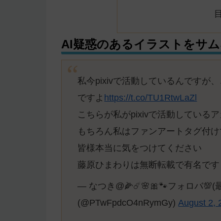
AI疑惑のあるイラストをサ
私今pixivで活動しているんですが
ですよ
https://t.co/TU1RtwLaZl
こちらが私がpixivで活動してい
もちろん私はファンアートタグ付け
皆様本当に気をつけてください
藤原ひまわりは無断転載で有名で
— なつき@🌽☄️🌸🎀🐾フォロバ💯(
(@PTwFpdcO4nRymGy)
August 2, 