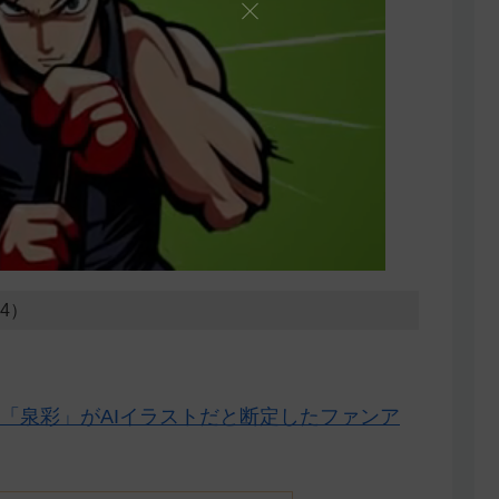
04）
「泉彩」がAIイラストだと断定したファンア