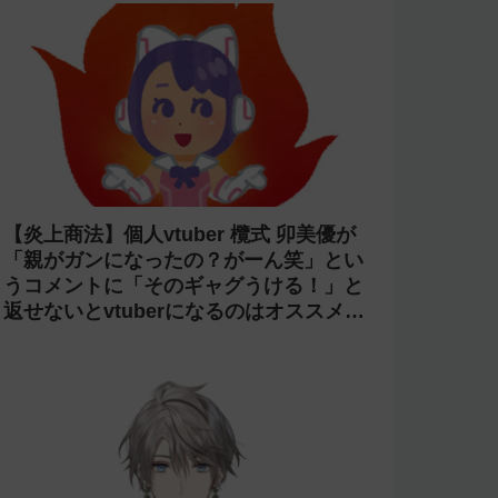
【炎上商法】個人vtuber 欖式 卯美優が
「親がガンになったの？がーん笑」とい
うコメントに「そのギャグうける！」と
返せないとvtuberになるのはオススメし
ないと投稿し叩かれる