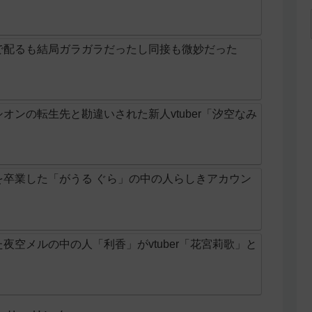
で配るも結局ガラガラだったし同接も微妙だった
オンの転生先と勘違いされた新人vtuber「汐空なみ
を卒業した「がうる ぐら」の中の人らしきアカウン
夜空メルの中の人「利香」がvtuber「花宮莉歌」と