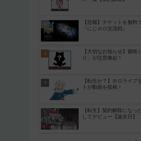
【悲報】チケットを無料
『にじホロ交流戦』
【大切なお知らせ】紫咲シ
り」が注意喚起！
【転生か？】ホロライブ
トが動画を投稿！
【転生】契約解除になった
してデビュー【誕生日】