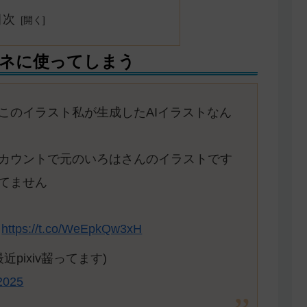
目次
ムネに使ってしまう
、このイラスト私が生成したAIイラストなん
るアカウントで元のいろはさんのイラストです
てません
す
https://t.co/WeEpkQw3xH
最近pixiv齧ってます)
2025