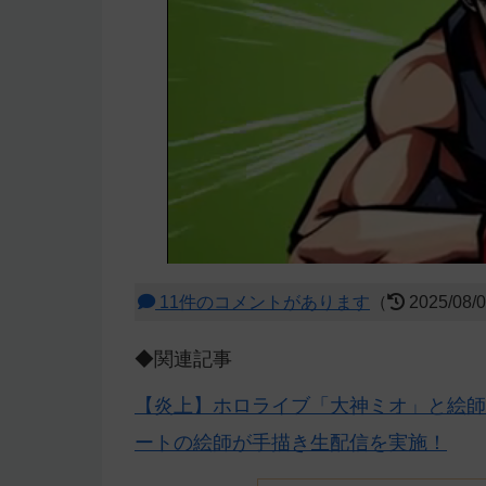
11件のコメントがあります
（
2025/08/
◆関連記事
【炎上】ホロライブ「大神ミオ」と絵師
ートの絵師が手描き生配信を実施！