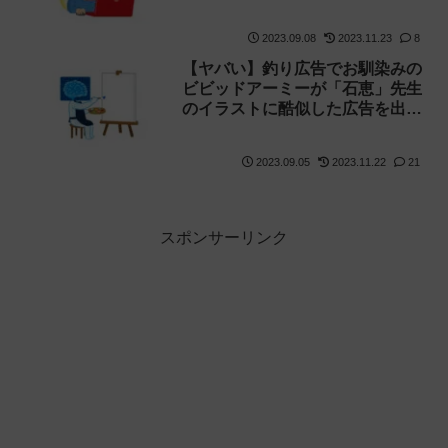
メント欄で殺害予告をする奴が現
れてしまう【AI】
2023.09.08
2023.11.23
8
【ヤバい】釣り広告でお馴染みの
ビビッドアーミーが「石恵」先生
のイラストに酷似した広告を出
す メンタルをやられた石恵先生
が弁護士を探す事態に【LoRAモ
2023.09.05
2023.11.22
21
デル・AI疑惑】
スポンサーリンク