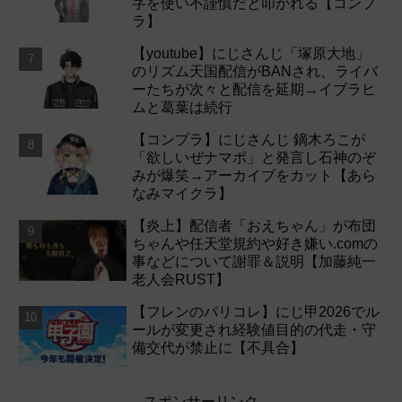
字を使い不謹慎だと叩かれる【コンプ
ラ】
【youtube】にじさんじ「塚原大地」
のリズム天国配信がBANされ、ライバ
ーたちが次々と配信を延期→イブラヒ
ムと葛葉は続行
【コンプラ】にじさんじ 鏑木ろこが
「欲しいぜナマポ」と発言し石神のぞ
みが爆笑→アーカイブをカット【あら
なみマイクラ】
【炎上】配信者「おえちゃん」が布団
ちゃんや任天堂規約や好き嫌い.comの
事などについて謝罪＆説明【加藤純一
老人会RUST】
【フレンのパリコレ】にじ甲2026でル
ールが変更され経験値目的の代走・守
備交代が禁止に【不具合】
スポンサーリンク