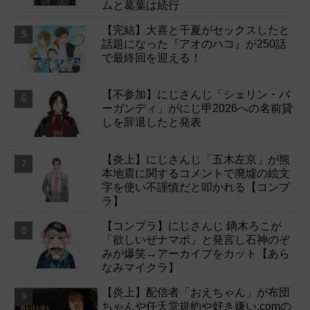
ムと葛葉は続行
【完結】大喜と千夏がセックスしたと
話題になった『アオのハコ』が250話
で最終回を迎える！
【不参加】にじさんじ「シェリン・バ
ーガンディ」がにじ甲2026への名前貸
しを辞退したと発表
【炎上】にじさんじ「五木左京」が熊
本地震に関するコメントで廃墟の絵文
字を使い不謹慎だと叩かれる【コンプ
ラ】
【コンプラ】にじさんじ 鏑木ろこが
「欲しいぜナマポ」と発言し石神のぞ
みが爆笑→アーカイブをカット【あら
なみマイクラ】
【炎上】配信者「おえちゃん」が布団
ちゃんや任天堂規約や好き嫌い.comの