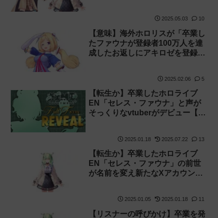
コラボ！【Dooby Nimi
Nightmare】
2025.05.03
10
【意味】海外ホロリスが「卒業し
たファウナが登録者100万人を達
成したお返しにアキロゼを登録者
100万人にする」と宣言
2025.02.06
5
【転生か】卒業したホロライブ
EN「セレス・ファウナ」と声が
そっくりなvtuberがデビュー【前
世】
2025.01.18
2025.07.22
13
【転生か】卒業したホロライブ
EN「セレス・ファウナ」の前世
が名前を変え新たなXアカウント
を準備！
2025.01.05
2025.01.18
11
【リスナーの呼びかけ】卒業を発