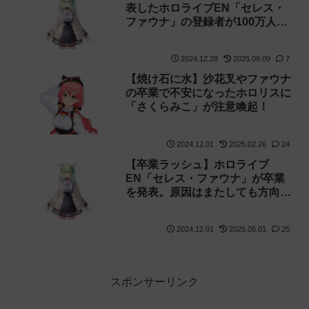
表したホロライブEN「セレス・
ファウナ」の登録者が100万人を
達成
2024.12.28
2025.09.09
7
【焼け石に水】沙花叉やファウナ
の卒業で不安になったホロリスに
「さくらみこ」が注意喚起！
2024.12.01
2025.02.26
24
【卒業ラッシュ】ホロライブ
EN「セレス・ファウナ」が卒業
を発表。原因はまたしても方向性
の違い【運営】
2024.12.01
2025.05.01
25
スポンサーリンク