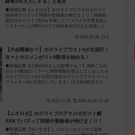
録者100万人にする」と宣言
◆関連記事【ムキロゼ】ホロライブのアキロゼがスト
鯖ARKでバズって同接や登録者が伸びまくり！経緯経
緯先日ホロライブENを卒業したファウナが卒業直前に
リスナーたちの呼びかけで登録者100万人を達成した↓
海外リスナーが「そのお返しに長年活動しな...
2025.02.06
5
【大会開催か？】ホロライブでスト6が大流行！
次々とホロメンがスト6配信を始める！
◆関連記事【小路KOGさんの影響かも？】戌神ころね
がスト6配信のミラーと同時視聴を禁止していましたホ
ロライブでスト6が大流行現在ホロライブでストリート
ファイター6が大流行しています。11月8日時点でスト6
配信をやった事があるホロメン一覧は以...
2023.11.08
2024.10.06
16
【ムキロゼ】ホロライブのアキロゼがスト鯖
ARKでバズって同接や登録者が伸びまくり！
◆関連記事【ヤバすぎ】しぐれういオリジナル楽曲
「粛聖!! ロリ神レクイエム☆ 」がvtuber歴代最速1000