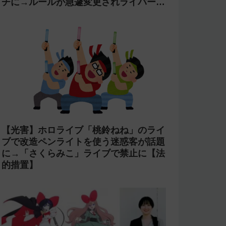
チに→ルールが急遽変更されライバーの
転生が可能に
【光害】ホロライブ「桃鈴ねね」のライ
ブで改造ペンライトを使う迷惑客が話題
に→「さくらみこ」ライブで禁止に【法
的措置】