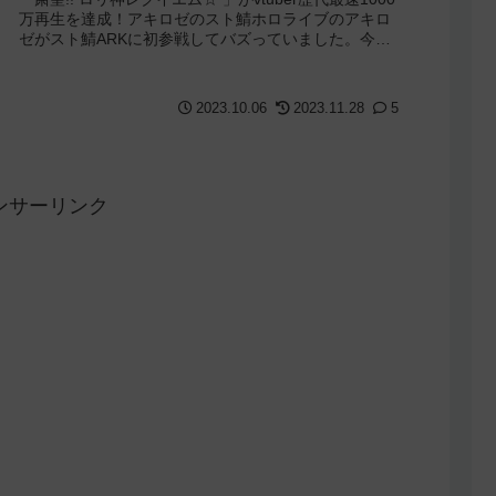
万再生を達成！アキロゼのスト鯖ホロライブのアキロ
ゼがスト鯖ARKに初参戦してバズっていました。今ま
では伸びた時でも同接は1万人ぐら...
2023.10.06
2023.11.28
5
ンサーリンク