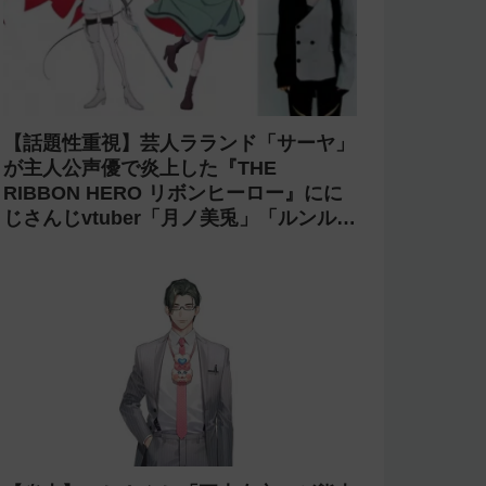
【話題性重視】芸人ラランド「サーヤ」
が主人公声優で炎上した『THE
RIBBON HERO リボンヒーロー』にに
じさんじvtuber「月ノ美兎」「ルンル
ン」「でびでび・でびる」が出演！