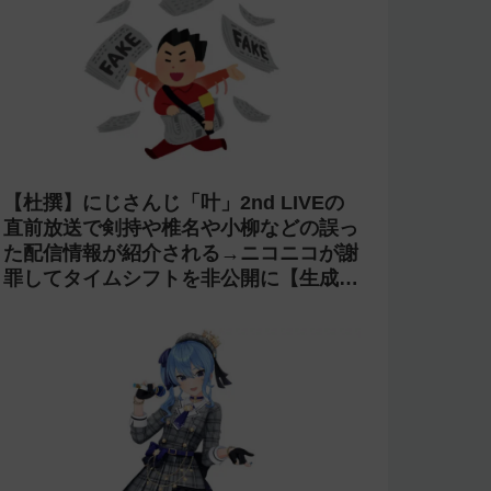
【杜撰】にじさんじ「叶」2nd LIVEの
直前放送で剣持や椎名や小柳などの誤っ
た配信情報が紹介される→ニコニコが謝
罪してタイムシフトを非公開に【生成
AI?】