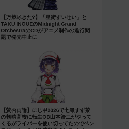
【万策尽きた?】「星街すいせい」と
TAKU INOUEのMidnight Grand
OrchestraのCDがアニメ制作の進行問
題で発売中止に
【賛否両論】にじ甲2026で七瀬すず菜
の朝晴高校に転生OB山本浩二がやって
くるがライバーを使い切ってたのでベン