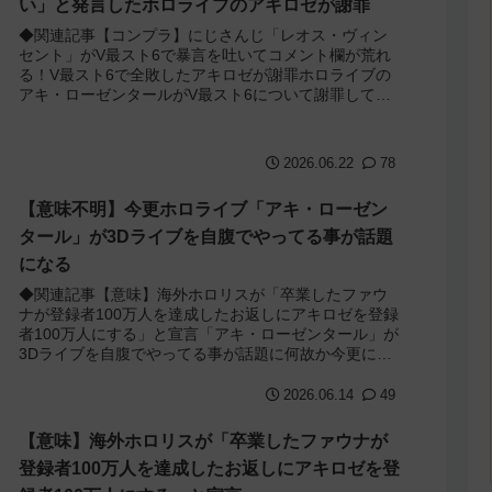
い」と発言したホロライブのアキロゼが謝罪
◆関連記事【コンプラ】にじさんじ「レオス・ヴィン
セント」がV最スト6で暴言を吐いてコメント欄が荒れ
る！V最スト6で全敗したアキロゼが謝罪ホロライブの
アキ・ローゼンタールがV最スト6について謝罪してい
ました。アキロゼは2026年6月に開催され...
2026.06.22
78
【意味不明】今更ホロライブ「アキ・ローゼン
タール」が3Dライブを自腹でやってる事が話題
になる
◆関連記事【意味】海外ホロリスが「卒業したファウ
ナが登録者100万人を達成したお返しにアキロゼを登録
者100万人にする」と宣言「アキ・ローゼンタール」が
3Dライブを自腹でやってる事が話題に何故か今更にな
ってホロライブ「アキ・ローゼンタール」...
2026.06.14
49
【意味】海外ホロリスが「卒業したファウナが
登録者100万人を達成したお返しにアキロゼを登