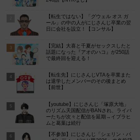
【転生ではない】「グウェル オス ガ
ール」の中の人がにじさんじ卒業の翌
日に会社を設立！【コンサル】
【完結】大喜と千夏がセックスしたと
話題になった『アオのハコ』が250話
で最終回を迎える！
【転生先】にじさんじVTAを卒業また
は退学したメンバーのその後まとめ
【前世】
【youtube】にじさんじ「塚原大地」
のリズム天国配信がBANされ、ライバ
ーたちが次々と配信を延期→イブラヒ
ムと葛葉は続行
【不参加】にじさんじ「シェリン・バ