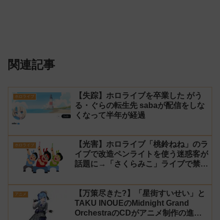
関連記事
【失踪】ホロライブを卒業した がう
ホロライブ
る・ぐらの転生先 sabaが配信をしな
くなって半年が経過
【光害】ホロライブ「桃鈴ねね」のラ
ホロライブ
イブで改造ペンライトを使う迷惑客が
話題に→「さくらみこ」ライブで禁止
に【法的措置】
【万策尽きた?】「星街すいせい」と
アニメ
TAKU INOUEのMidnight Grand
OrchestraのCDがアニメ制作の進行