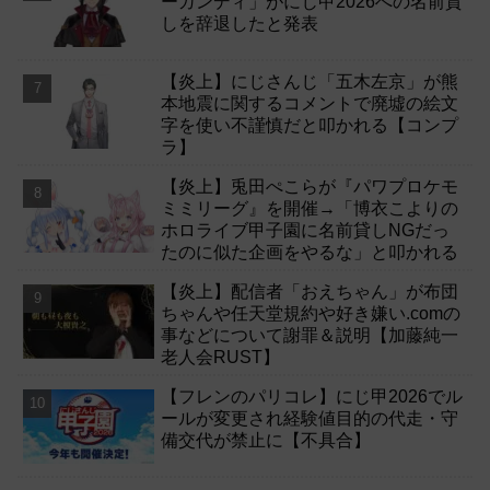
ーガンディ」がにじ甲2026への名前貸
しを辞退したと発表
【炎上】にじさんじ「五木左京」が熊
本地震に関するコメントで廃墟の絵文
字を使い不謹慎だと叩かれる【コンプ
ラ】
【炎上】兎田ぺこらが『パワプロケモ
ミミリーグ』を開催→「博衣こよりの
ホロライブ甲子園に名前貸しNGだっ
たのに似た企画をやるな」と叩かれる
【炎上】配信者「おえちゃん」が布団
ちゃんや任天堂規約や好き嫌い.comの
事などについて謝罪＆説明【加藤純一
老人会RUST】
【フレンのパリコレ】にじ甲2026でル
ールが変更され経験値目的の代走・守
備交代が禁止に【不具合】