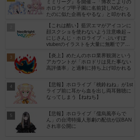
ミミリーグ』を開催→「博衣こよりの
ホロライブ甲子園に名前貸しNGだっ
たのに似た企画をやるな」と叩かれる
【これは酷い】藍沢エマがアイコンに
顔スクショを使わないよう注意喚起→
にじさんじ・ホロライブ・ぶいすぽ
vtuberのイラストを大量に無断でアイ
コンに使用したライバー事務所
【炎上】めたんのホロ業界観測という
「NeoBright（ネオブライト）」が謝
アカウントが「ホロドリは見た事ない
罪！
高評価率」と過剰に持ち上げ叩かれる
【悲報】ホロライブ「桃鈴ねね」が1st
ライブ前に耳から血を出し両耳難聴に
なってしまう【ねねち】
【悲報】ホロライブ「儒烏風亭らで
ん」の台湾特撮人形劇の配信が誤BAN
され非公開に