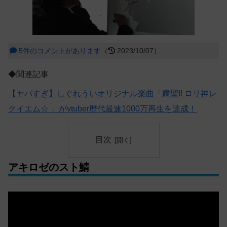
5件のコメントがあります
（
2023/10/07）
◆関連記事
【ヤバすぎ】しぐれういオリジナル楽曲「粛聖!! ロリ神レ
クイエム☆ 」がvtuber歴代最速1000万再生を達成！
目次
アキロゼのスト鯖