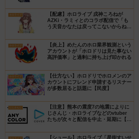
問題で発売中止に
【配慮】ホロライブ 戌神ころねが
ホロライブ
AZKi・ラミィとのコラボ配信で「も
う天音かなたは戻ってこないからね」
と発言した事について謝罪
【炎上】めたんのホロ業界観測という
ホロライブ
アカウントが「ホロドリは見た事ない
高評価率」と過剰に持ち上げ叩かれる
【仕方ない】ホロドリでホロメンのア
ホロライブ
カウントにフレンド申請するリスナー
が多数居ると話題に【民度】
【注意】熊本の震度7の地震によりに
にじさんじ
じさんじ・ホロライブなどのvtuber
たちが次々と配信を中止・延期に【不
謹慎厨】
【シュール】ホロライブ「星街すいせ
ホロライブ