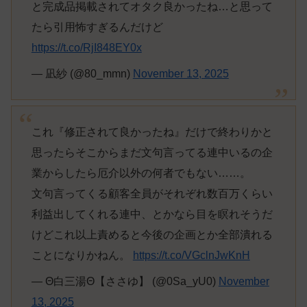
と完成品掲載されてオタク良かったね…と思って
たら引用怖すぎるんだけど
https://t.co/RjI848EY0x
— 凪紗 (@80_mmn)
November 13, 2025
これ『修正されて良かったね』だけで終わりかと
思ったらそこからまだ文句言ってる連中いるの企
業からしたら厄介以外の何者でもない……。
文句言ってくる顧客全員がそれぞれ数百万くらい
利益出してくれる連中、とかなら目を瞑れそうだ
けどこれ以上責めると今後の企画とか全部潰れる
ことになりかねん。
https://t.co/VGclnJwKnH
— Θ白三湯Θ【ささゆ】 (@0Sa_yU0)
November
13, 2025