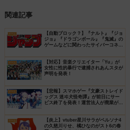
関連記事
【自動ブロック？】『ナルト』『ジョ
ゲーム
ジョ』『ドラゴンボール』『鬼滅』の
ゲームなどに関わったサイバーコネク
トツーの松山洋が少年ジャンプ公式に
ブロックされてしまう
【対応】音楽クリエイター「Yu」が
ゲーム
女性に性的暴行で逮捕されあんスタが
声明を発表！
【悲報】スマホゲー『文豪ストレイド
ゲーム
ッグス 迷ヰ犬怪奇譚』が前日にサー
ビス終了を発表！運営法人が廃業が原
因
【炎上】vtuber星川サラがペルソナ4
ゲーム
の久慈川りせ、橘ひなのがスト6の春