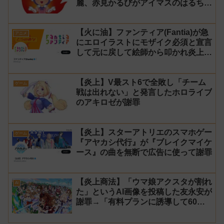
麗、赤見かるびがアイマスのはるちは
みきとコラボすると発表され叩かれる
【火に油】ファンティア(Fantia)が急
アニメ
にエロイラストにモザイク必須と宣言
して元に戻して絵師から叩かれ炎上し
た件について長文で言い訳！【警察】
【炎上】V最スト6で全敗し「チーム
ゲーム
戦は出れない」と発言したホロライブ
のアキロゼが謝罪
【炎上】スターアトリエのスマホゲー
ゲーム
『アヤカシ代行』が『ブレイクマイケ
ース』の曲を無断で広告に使って謝罪
【炎上商法】「ウマ娘アクスタが割れ
AI
た」というAI画像を投稿した友永安が
謝罪→「有料プランに誘導して60万
円儲かった」と発言し規約違反のウマ
娘エロイラストをリポスト！