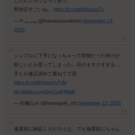
したんだろうなって思う。
即対応すごいね。
https://t.co/eb9zNuazTv
— ᵇᵞ ₖᵢₙ ₘₐₙ (@hanasunandemo)
November 13,
2025
シンプルに下手になっちゃって呪物だった時のが
欲しいとか思ってしまった…厄介オタクすぎる…
手とか修正諦めて重ねてて謎
https://t.co/MVhseUvTyM
pic.twitter.com/DyQ1aR99pB
— 牡蠣山🦪 (@namagaki_oh)
November 13, 2025
速度的に納品ミスだろうな、でも抽選前にちゃん