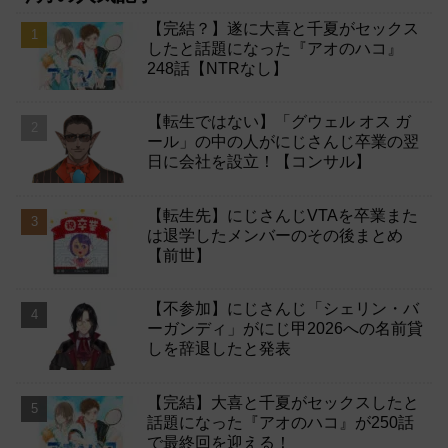
【完結？】遂に大喜と千夏がセックス
したと話題になった『アオのハコ』
248話【NTRなし】
【転生ではない】「グウェル オス ガ
ール」の中の人がにじさんじ卒業の翌
日に会社を設立！【コンサル】
【転生先】にじさんじVTAを卒業また
は退学したメンバーのその後まとめ
【前世】
【不参加】にじさんじ「シェリン・バ
ーガンディ」がにじ甲2026への名前貸
しを辞退したと発表
【完結】大喜と千夏がセックスしたと
話題になった『アオのハコ』が250話
で最終回を迎える！