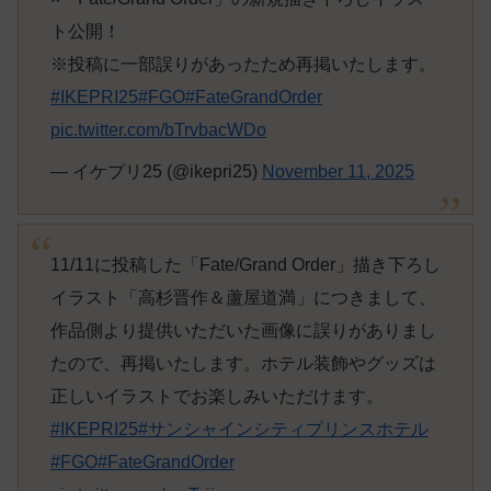
ト公開！
※投稿に一部誤りがあったため再掲いたします。
#IKEPRI25
#FGO
#FateGrandOrder
pic.twitter.com/bTrvbacWDo
— イケプリ25 (@ikepri25)
November 11, 2025
11/11に投稿した「Fate/Grand Order」描き下ろし
イラスト「高杉晋作＆蘆屋道満」につきまして、
作品側より提供いただいた画像に誤りがありまし
たので、再掲いたします。ホテル装飾やグッズは
正しいイラストでお楽しみいただけます。
#IKEPRI25
#サンシャインシティプリンスホテル
#FGO
#FateGrandOrder