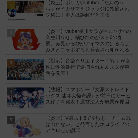
【炎上】ポケカyoutuber「だんのう
ら」がイカサマをジャッジに指摘され
失格に！本人は誤解だと主張
【炎上】vtuber星川サラがペルソナ4の
久慈川りせ、橘ひなのがスト6の春
麗、赤見かるびがアイマスのはるちは
みきとコラボすると発表され叩かれる
【対応】音楽クリエイター「Yu」が女
性に性的暴行で逮捕されあんスタが声
明を発表！
【悲報】スマホゲー『文豪ストレイド
ッグス 迷ヰ犬怪奇譚』が前日にサービ
ス終了を発表！運営法人が廃業が原因
【炎上】V最スト6で全敗し「チーム戦
は出れない」と発言したホロライブの
アキロゼが謝罪