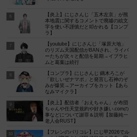
【炎上】にじさんじ「五木左京」が熊
本地震に関するコメントで廃墟の絵文
字を使い不謹慎だと叩かれる【コンプ
ラ】
【youtube】にじさんじ「塚原大地」
のリズム天国配信がBANされ、ライバ
ーたちが次々と配信を延期→イブラヒ
ムと葛葉は続行
【コンプラ】にじさんじ 鏑木ろこが
「欲しいぜナマポ」と発言し石神のぞ
みが爆笑→アーカイブをカット【あら
なみマイクラ】
【炎上】配信者「おえちゃん」が布団
ちゃんや任天堂規約や好き嫌い.comの
事などについて謝罪＆説明【加藤純一
老人会RUST】
【フレンのパリコレ】にじ甲2026でル