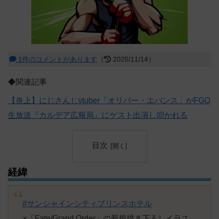
1件のコメントがあります
（
2025/11/14）
◆関連記事
【炎上】にじさんじvtuber「オリバー・エバンス」がFGO
生放送『カルデア広報局』にゲスト出演し叩かれる
目次
経緯
#サンシャインシティプリンスホテル
×「Fate/Grand Order」の新規描き下ろしイラス