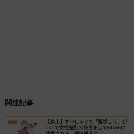
関連記事
【炎上】すぺしゃりて「藍坂しう」が
ゲーム
LoLで女性差別の発言をしてk4senに
注意される→謹慎処分に