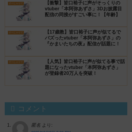
【衝撃】皆口裕子に声がそっくりの
すぺしゃりて
vtuber「本阿弥あずさ」3Dお披露目
配信の同接がすごい事に！【年齢】
【17歳教】皆口裕子に声が似てるで
すぺしゃりて
バズったvtuber「本阿弥あずさ」の
『かまいたちの夜』配信が話題に！
【人気】皆口裕子に声が似てる事で話
すぺしゃりて
題になったvtuber「本阿弥あずさ」
が登録者20万人を突破！
コメント
匿名
より: