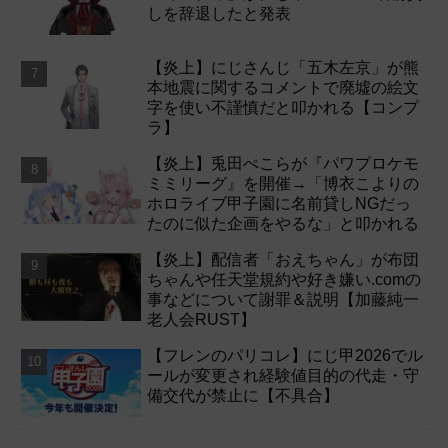
しを辞退したと発表
【炎上】にじさんじ「五木左京」が熊
本地震に関するコメントで廃墟の絵文
字を使い不謹慎だと叩かれる【コンプ
ラ】
【炎上】兎田ぺこらが『パワプロケモ
ミミリーグ』を開催→「博衣こよりの
ホロライブ甲子園に名前貸しNGだっ
たのに似た企画をやるな」と叩かれる
【炎上】配信者「おえちゃん」が布団
ちゃんや任天堂規約や好き嫌い.comの
事などについて謝罪＆説明【加藤純一
老人会RUST】
【フレンのパリコレ】にじ甲2026でル
ールが変更され経験値目的の代走・守
備交代が禁止に【不具合】