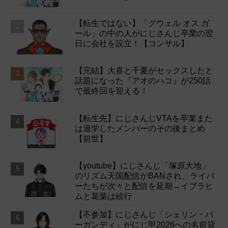
【転生ではない】「グウェル オス ガ
ール」の中の人がにじさんじ卒業の翌
日に会社を設立！【コンサル】
【完結】大喜と千夏がセックスしたと
話題になった『アオのハコ』が250話
で最終回を迎える！
【転生先】にじさんじVTAを卒業また
は退学したメンバーのその後まとめ
【前世】
【youtube】にじさんじ「塚原大地」
のリズム天国配信がBANされ、ライバ
ーたちが次々と配信を延期→イブラヒ
ムと葛葉は続行
【不参加】にじさんじ「シェリン・バ
ーガンディ」がにじ甲2026への名前貸