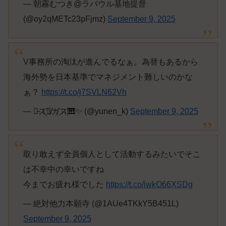
— 朝霧むつき@ラバウル基地提督
(@oy2qMETc23pFjmz)
September 9, 2025
V事務所の淘汰が進んでるなぁ。為替もあるから
海外勢を日本基準でマネジメント難しいのかな
ぁ？
https://t.co/j7SVLN62Vh
— ラ̴ス҈ベ̸ガ҉ス҉🎹✨️ (@yunen_k)
September 9, 2025
取り敢えず全員個人として活動するみたいでそこ
は不幸中の幸いですね
今までお疲れ様でした
https://t.co/iwkO66XSDg
— 絶対他力本願寺 (@1AUe4TKkY5B451L)
September 9, 2025