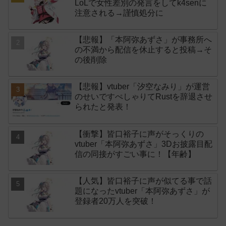
LoLで女性差別の発言をしてk4senに
注意される→謹慎処分に
【悲報】「本阿弥あずさ」が事務所へ
の不満から配信を休止すると投稿→そ
の後削除
【悲報】vtuber「汐空なみり」が運営
のせいですぺしゃりてRustを辞退させ
られたと発表！
【衝撃】皆口裕子に声がそっくりの
vtuber「本阿弥あずさ」3Dお披露目配
信の同接がすごい事に！【年齢】
【人気】皆口裕子に声が似てる事で話
題になったvtuber「本阿弥あずさ」が
登録者20万人を突破！