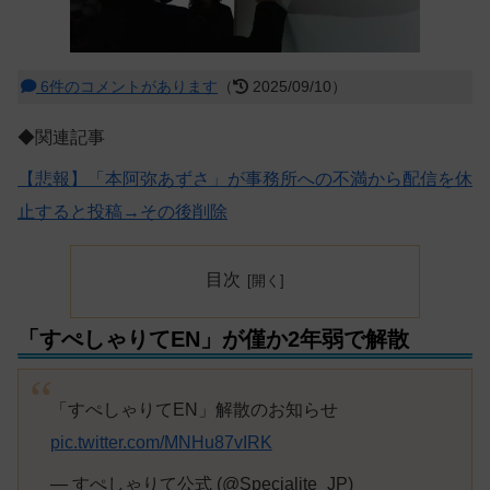
6件のコメントがあります
（
2025/09/10）
◆関連記事
【悲報】「本阿弥あずさ」が事務所への不満から配信を休
止すると投稿→その後削除
目次
「すぺしゃりてEN」が僅か2年弱で解散
「すぺしゃりてEN」解散のお知らせ
pic.twitter.com/MNHu87vIRK
— すぺしゃりて公式 (@Specialite_JP)