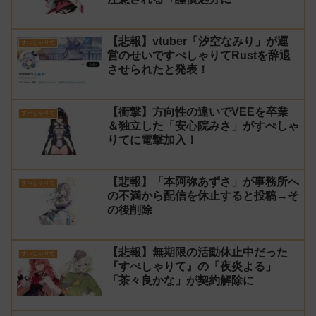
【悲報】vtuber「汐空なみり」が運
すぺしゃりて
営のせいですぺしゃりてRustを辞退
させられたと発表！
【衝撃】方向性の違いでVEEを卒業
すぺしゃりて
＆独立した「安心院みさ」がすぺしゃ
りてに電撃加入！
【悲報】「本阿弥あずさ」が事務所へ
すぺしゃりて
の不満から配信を休止すると投稿→そ
の後削除
【悲報】無期限の活動休止中だった
すぺしゃりて
『すぺしゃりて』の「夜炎よる」
「茶々良かな」が契約解除に