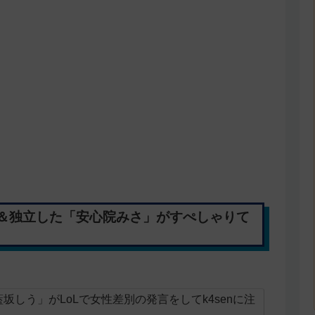
業＆独立した「安心院みさ」がすぺしゃりて
坂しう」がLoLで女性差別の発言をしてk4senに注