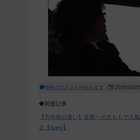
6件のコメントがあります
（
2025/10/2
◆関連記事
【方向性の違い】世界一の太ももで人気だ
立【Sony】