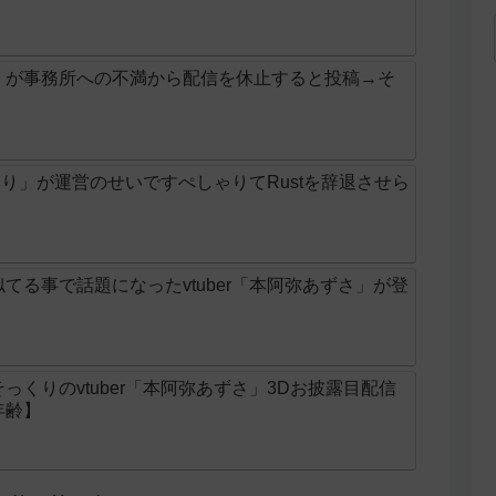
」が事務所への不満から配信を休止すると投稿→そ
なみり」が運営のせいですぺしゃりてRustを辞退させら
てる事で話題になったvtuber「本阿弥あずさ」が登
くりのvtuber「本阿弥あずさ」3Dお披露目配信
年齢】