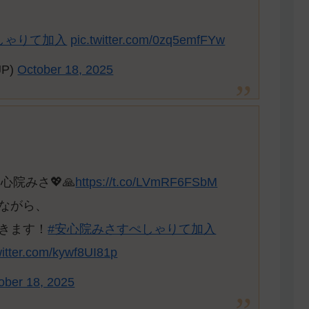
しゃりて加入
pic.twitter.com/0zq5emfFYw
JP)
October 18, 2025
心院みさ💖🙏
https://t.co/LVmRF6FSbM
ながら、
きます！
#安心院みさすぺしゃりて加入
witter.com/kywf8UI81p
ober 18, 2025