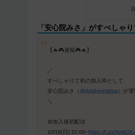
「安心院みさ」がすぺしゃり
【🔥🎮速報🎮🔥】
／
すぺしゃりて初の加入枠として、
安心院みさ（
@AnshininMisa
）が電
＼
📅加入後初配信
10/19(日) 21:00~
https://t.co/XuW2