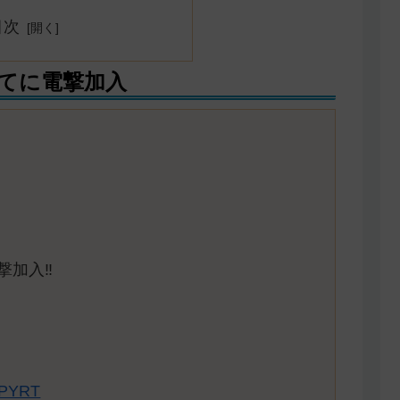
目次
てに電撃加入
撃加入‼️
ILPYRT