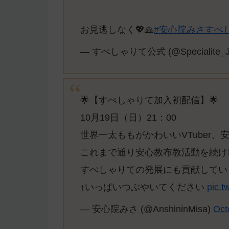
お見逃しなく💖🙏
#安心院みさすぺ
— すぺしゃりて公式 (@Specialite_
🌟【すぺしゃりて加入初配信】🌟
10月19日（日）21：00
世界一太ももがかわいいVTuber、安
これまで通り安心教布教活動を続け
すぺしゃりての発展にも貢献してい
↑いっぱいつぶやいてください
pic.t
— 安心院みさ (@AnshininMisa)
Oct