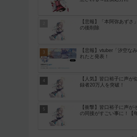
【悲報】「本阿弥あずさ
の後削除
【悲報】vtuber「汐空
れたと発表！
【人気】皆口裕子に声が似
録者20万人を突破！
【衝撃】皆口裕子に声がそっ
の同接がすごい事に！【