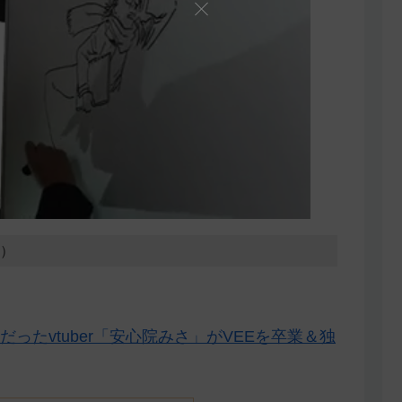
2）
ったvtuber「安心院みさ」がVEEを卒業＆独