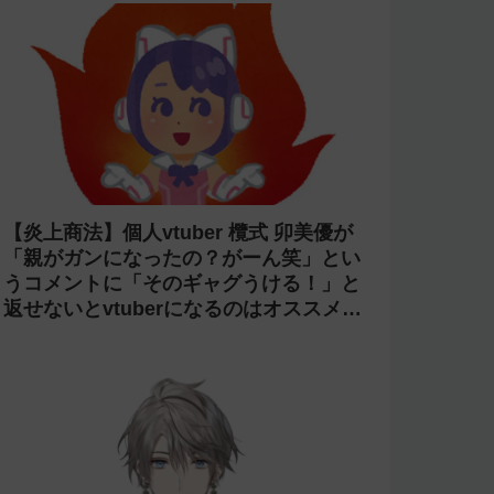
【炎上商法】個人vtuber 欖式 卯美優が
「親がガンになったの？がーん笑」とい
うコメントに「そのギャグうける！」と
返せないとvtuberになるのはオススメし
ないと投稿し叩かれる