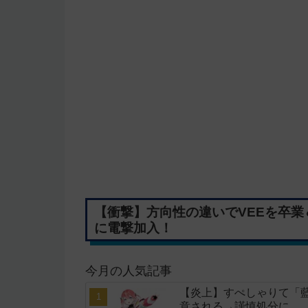
【衝撃】方向性の違いでVEEを卒
に電撃加入！
今月の人気記事
【炎上】すぺしゃりて「藍
意される→謹慎処分に