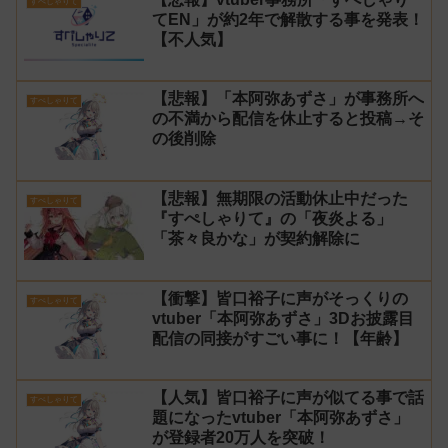
すぺしゃりて
てEN」が約2年で解散する事を発表！
【不人気】
【悲報】「本阿弥あずさ」が事務所へ
すぺしゃりて
の不満から配信を休止すると投稿→そ
の後削除
【悲報】無期限の活動休止中だった
すぺしゃりて
『すぺしゃりて』の「夜炎よる」
「茶々良かな」が契約解除に
【衝撃】皆口裕子に声がそっくりの
すぺしゃりて
vtuber「本阿弥あずさ」3Dお披露目
配信の同接がすごい事に！【年齢】
【人気】皆口裕子に声が似てる事で話
すぺしゃりて
題になったvtuber「本阿弥あずさ」
が登録者20万人を突破！