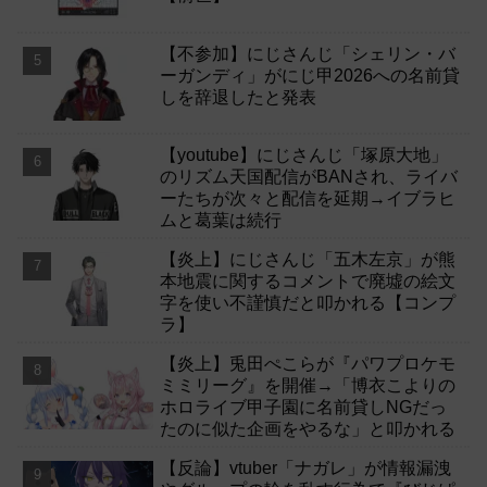
【不参加】にじさんじ「シェリン・バ
ーガンディ」がにじ甲2026への名前貸
しを辞退したと発表
【youtube】にじさんじ「塚原大地」
のリズム天国配信がBANされ、ライバ
ーたちが次々と配信を延期→イブラヒ
ムと葛葉は続行
【炎上】にじさんじ「五木左京」が熊
本地震に関するコメントで廃墟の絵文
字を使い不謹慎だと叩かれる【コンプ
ラ】
【炎上】兎田ぺこらが『パワプロケモ
ミミリーグ』を開催→「博衣こよりの
ホロライブ甲子園に名前貸しNGだっ
たのに似た企画をやるな」と叩かれる
【反論】vtuber「ナガレ」が情報漏洩