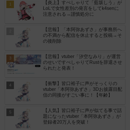
【炎上】すぺしゃりて「藍坂しう」が
LoLで女性差別の発言をしてk4senに
注意される→謹慎処分に
【悲報】「本阿弥あずさ」が事務所へ
の不満から配信を休止すると投稿→そ
の後削除
【悲報】vtuber「汐空なみり」が運営
のせいですぺしゃりてRustを辞退させ
られたと発表！
【衝撃】皆口裕子に声がそっくりの
vtuber「本阿弥あずさ」3Dお披露目配
信の同接がすごい事に！【年齢】
【人気】皆口裕子に声が似てる事で話
題になったvtuber「本阿弥あずさ」が
登録者20万人を突破！