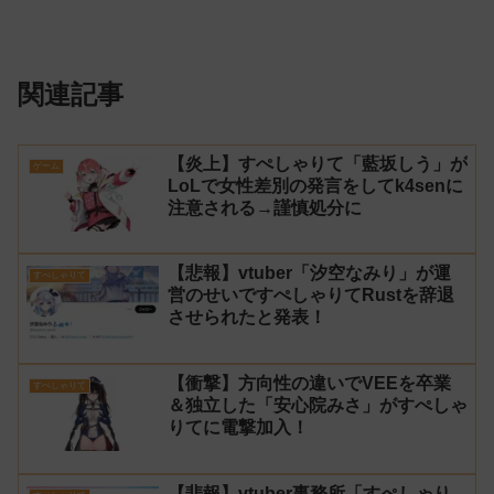
関連記事
【炎上】すぺしゃりて「藍坂しう」が
ゲーム
LoLで女性差別の発言をしてk4senに
注意される→謹慎処分に
【悲報】vtuber「汐空なみり」が運
すぺしゃりて
営のせいですぺしゃりてRustを辞退
させられたと発表！
【衝撃】方向性の違いでVEEを卒業
すぺしゃりて
＆独立した「安心院みさ」がすぺしゃ
りてに電撃加入！
【悲報】vtuber事務所「すぺしゃり