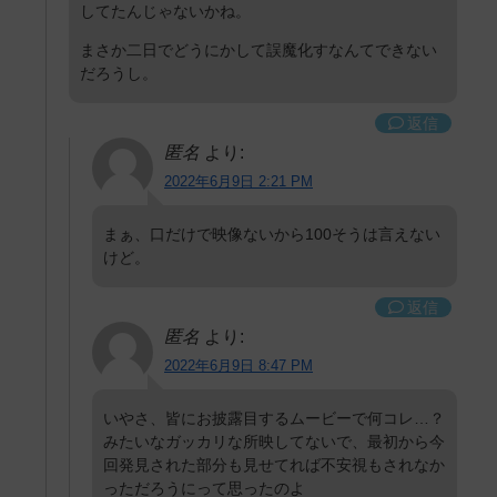
してたんじゃないかね。
まさか二日でどうにかして誤魔化すなんてできない
だろうし。
返信
匿名
より:
2022年6月9日 2:21 PM
まぁ、口だけで映像ないから100そうは言えない
けど。
返信
匿名
より:
2022年6月9日 8:47 PM
いやさ、皆にお披露目するムービーで何コレ…？
みたいなガッカリな所映してないで、最初から今
回発見された部分も見せてれば不安視もされなか
っただろうにって思ったのよ