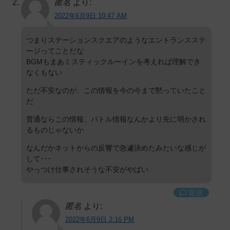
匿名
より:
2022年6月9日 10:47 AM
つまりステーションスクエアのようなエントランスステ
ージってことだな
BGMもまあミスティックルーインを考えれば理解でき
なくもない
ただ不安なのが、この情報を今の今まで黙っていたこと
だ
普通ならこの情報、バトル情報なんかより先に明かされ
るものじゃないか
なんだかネットからの反響で急遽決めたみたいな感じが
して･･･
やっつけ仕事されそうな不安がやばい
返信
匿名
より:
2022年6月9日 2:16 PM