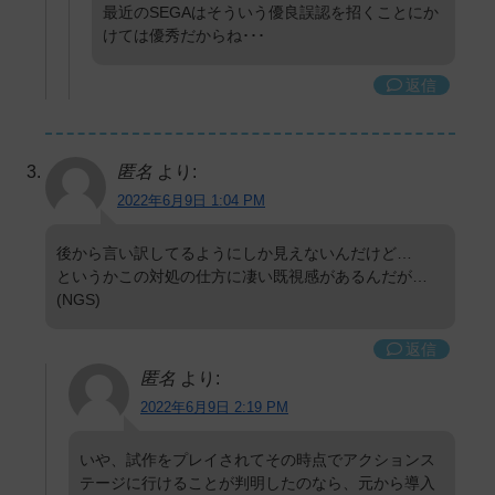
最近のSEGAはそういう優良誤認を招くことにか
けては優秀だからね･･･
返信
匿名
より:
2022年6月9日 1:04 PM
後から言い訳してるようにしか見えないんだけど…
というかこの対処の仕方に凄い既視感があるんだが…
(NGS)
返信
匿名
より:
2022年6月9日 2:19 PM
いや、試作をプレイされてその時点でアクションス
テージに行けることが判明したのなら、元から導入