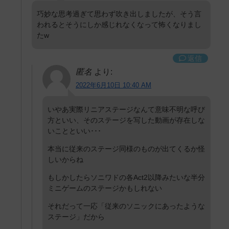
巧妙な思考過ぎて思わず吹き出しましたが、そう言
われるとそうにしか感じれなくなって怖くなりまし
たw
返信
匿名
より:
2022年6月10日 10:40 AM
いやあ実際リニアステージなんて意味不明な呼び
方といい、そのステージを写した動画が存在しな
いことといい･･･
本当に従来のステージ同様のものが出てくるか怪
しいからね
もしかしたらソニワドの各Act2以降みたいな半分
ミニゲームのステージかもしれない
それだって一応「従来のソニックにあったような
ステージ」だから