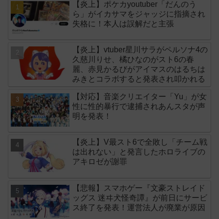
【炎上】ポケカyoutuber「だんのう
ら」がイカサマをジャッジに指摘され
失格に！本人は誤解だと主張
【炎上】vtuber星川サラがペルソナ4の
久慈川りせ、橘ひなのがスト6の春
麗、赤見かるびがアイマスのはるちは
みきとコラボすると発表され叩かれる
【対応】音楽クリエイター「Yu」が女
性に性的暴行で逮捕されあんスタが声
明を発表！
【炎上】V最スト6で全敗し「チーム戦
は出れない」と発言したホロライブの
アキロゼが謝罪
【悲報】スマホゲー『文豪ストレイド
ッグス 迷ヰ犬怪奇譚』が前日にサービ
ス終了を発表！運営法人が廃業が原因