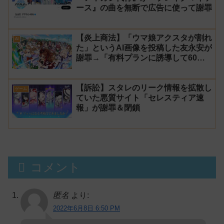
ース』の曲を無断で広告に使って謝罪
【炎上商法】「ウマ娘アクスタが割れ
AI
た」というAI画像を投稿した友永安が
謝罪→「有料プランに誘導して60万
円儲かった」と発言し規約違反のウマ
娘エロイラストをリポスト！
【訴訟】スタレのリーク情報を拡散し
ゲーム
ていた悪質サイト「セレスティア速
報」が謝罪＆閉鎖
コメント
匿名
より:
2022年6月8日 6:50 PM