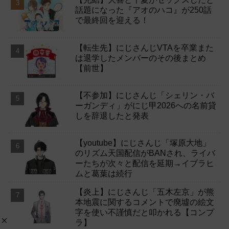
話題になった『アオのハコ』が250話
で最終回を迎える！
【転生先】にじさんじVTAを卒業また
は退学したメンバーのその後まとめ
【前世】
【不参加】にじさんじ「シェリン・バ
ーガンディ」がにじ甲2026への名前貸
しを辞退したと発表
【youtube】にじさんじ「塚原大地」
のリズム天国配信がBANされ、ライバ
ーたちが次々と配信を延期→イブラヒ
ムと葛葉は続行
【炎上】にじさんじ「五木左京」が熊
本地震に関するコメントで廃墟の絵文
字を使い不謹慎だと叩かれる【コンプ
ラ】