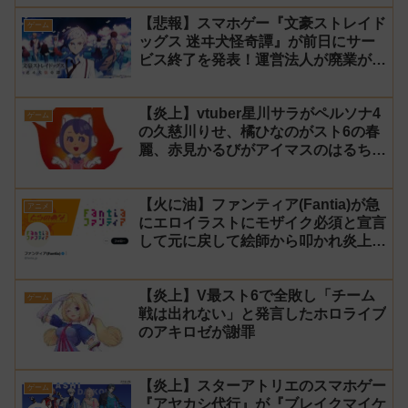
【悲報】スマホゲー『文豪ストレイド
ゲーム
ッグス 迷ヰ犬怪奇譚』が前日にサー
ビス終了を発表！運営法人が廃業が原
因
【炎上】vtuber星川サラがペルソナ4
ゲーム
の久慈川りせ、橘ひなのがスト6の春
麗、赤見かるびがアイマスのはるちは
みきとコラボすると発表され叩かれる
【火に油】ファンティア(Fantia)が急
アニメ
にエロイラストにモザイク必須と宣言
して元に戻して絵師から叩かれ炎上し
た件について長文で言い訳！【警察】
【炎上】V最スト6で全敗し「チーム
ゲーム
戦は出れない」と発言したホロライブ
のアキロゼが謝罪
【炎上】スターアトリエのスマホゲー
ゲーム
『アヤカシ代行』が『ブレイクマイケ