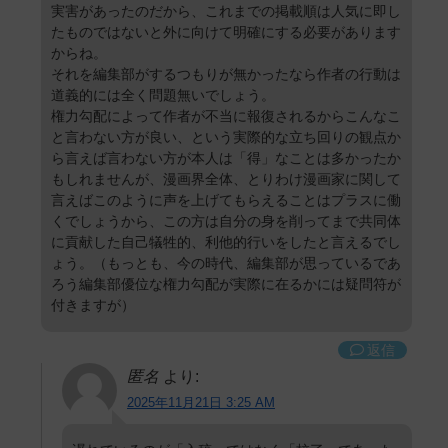
実害があったのだから、これまでの掲載順は人気に即し
たものではないと外に向けて明確にする必要があります
からね。
それを編集部がするつもりが無かったなら作者の行動は
道義的には全く問題無いでしょう。
権力勾配によって作者が不当に報復されるからこんなこ
と言わない方が良い、という実際的な立ち回りの観点か
ら言えば言わない方が本人は「得」なことは多かったか
もしれませんが、漫画界全体、とりわけ漫画家に関して
言えばこのように声を上げてもらえることはプラスに働
くでしょうから、この方は自分の身を削ってまで共同体
に貢献した自己犠牲的、利他的行いをしたと言えるでし
ょう。（もっとも、今の時代、編集部が思っているであ
ろう編集部優位な権力勾配が実際に在るかには疑問符が
付きますが）
返信
匿名
より:
2025年11月21日 3:25 AM