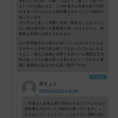
遅れているのが「入稿」ではなく「校了」であった
というのを鑑みると、この作者さん自体も紙で印刷
をするフローにかなり悪影響を与えていた可能性が
残っています
デジタルと違って実際に印刷・製本をしなきゃいけ
ない紙は締め切りの重要度が高いのはもちろん、掲
載順も気軽には変えられません
どの程度責任やら権力が傾いてたかはわかりかねま
すがチーム全体で紙は向いてなかったのかもしれま
せんし、個人に組織が反撃するみたいな構図は正当
性があっても心象が良くは見られにくいですから暴
露に道義性があるのかも甚だ疑問ですね
返信
匿名
より:
2025年11月21日 6:16 AM
「作者さん自体も紙で印刷をするフローにかなり
悪影響を与えていた可能性が残っています」←こ
ちらはどういうことでしょうか？少し理解が追い