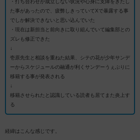
・打ち合わせが成立しない状況や心身に支障をきたし
た事があったので、疲弊しきっていてXで暴露する事
でしか解決できないと思い込んでいた
・現在は新担当と前向きに取り組んでいて編集部との
ズレも修正できた
↓
壱原先生と相談を重ねた結果、シテの花が少年サンデ
ーからスケジュールの融通が利くサンデーうぇぶりに
移籍する事が発表される
↓
移籍させられたと認識している読者も居てまた炎上す
る
経緯はこんな感じです。