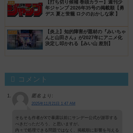
【打ち切り候補 巻頭カラー】週刊少
漫画
年ジャンプ 2026年35号の掲載順【勇
デス 夏と蛍籠 ロクのおかしな家 】
【炎上】知的障害が題材の『みいちゃ
アニメ
んと山田さん』が2027年にアニメ化
決定し叩かれる【みい山 差別】
コメント
匿名
より:
2025年11月21日 1:47 AM
そもそも作者がXで暴露以前にサンデー公式が謝罪する
べきだっただろう、と思いますが。
内々で処理できる問題ではなく、掲載順に影響を与える