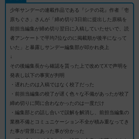
少年サンデーの連載作品である『シテの花』作者「壱
原ちぐさ」さんが「締め切り3日前に提出した原稿を
前担当編集が締め切り翌日に入稿していたせいで、読
者アンケートで平均7位なのに掲載順が後半になって
いた」と暴露しサンデー編集部が叩かれ炎上
↓
その後編集長から確認を貰った上で改めてXで声明を
発表し以下の事実が判明
・遅れたのは入稿ではなく校了だった
・前担当編集の校了が遅く色々な不備があったが校了
締め切りに間に合わなかったのは一度だけ
・編集部との話し合いで誤解を解消し、前担当編集の
業務不備とコミュニケーション不全が積み重なってき
た事が背景にあった事が分かった