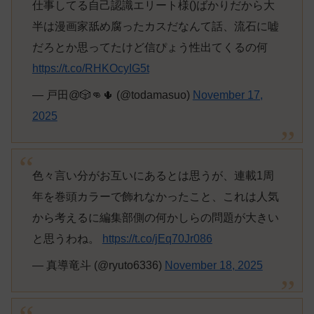
仕事してる自己認識エリート様()ばかりだから大
半は漫画家舐め腐ったカスだなんて話、流石に嘘
だろとか思ってたけど信ぴょう性出てくるの何
https://t.co/RHKOcyIG5t
— 戸田@🎲👊🌵 (@todamasuo)
November 17,
2025
色々言い分がお互いにあるとは思うが、連載1周
年を巻頭カラーで飾れなかったこと、これは人気
から考えるに編集部側の何かしらの問題が大きい
と思うわね。
https://t.co/jEq70Jr086
— 真導竜斗 (@ryuto6336)
November 18, 2025