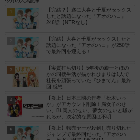
今月の人気記事
【完結？】遂に大喜と千夏がセックス
したと話題になった『アオのハコ』
248話【NTRなし】
【完結】大喜と千夏がセックスしたと
話題になった『アオのハコ』が250話
で最終回を迎える！
【実質打ち切り】5年後の殿一とほの
かの同棲生活が描かれひまりは1人で
社長を頑張っていた『ひまてん』最終
回 感想
【炎上】日本三國の作者「松木いっ
か」がアカウント削除！腐女子のせ
い、BL同人のせい、夢女のせいと騒が
れるが、決定的な原因は不明
【炎上】転売ヤーが殺到し売り切れた
ジャンプで最終回だった『アオのハ