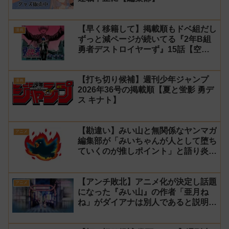
【早く移籍して】掲載順もドベ組だし
漫画
ずっと減ページが続いてる『2年B組
勇者デストロイヤーず』15話【空
知】
【打ち切り候補】週刊少年ジャンプ
漫画
2026年36号の掲載順【夏と蛍影 勇デ
ス キナト】
【勘違い】みい山と無関係なヤンマガ
アニメ
編集部が「みいちゃんが人として堕ち
ていくのが推しポイント」と語り炎上
し動画を非公開に【マガポケ シリウ
ス】
【アンチ敗北】アニメ化が決定し話題
アニメ
になった『みい山』の作者「亜月ね
ね」がダイアナは別人であると説明し
炎上