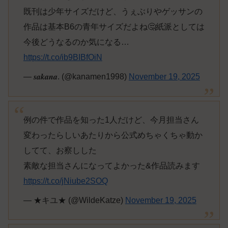
既刊は少年サイズだけど、うぇぶりやゲッサンの
作品は基本B6の青年サイズだよね🤔紙派としては
今後どうなるのか気になる…
https://t.co/ib9BIBfOiN
— 𝒔𝒂𝒌𝒂𝒏𝒂. (@kanamen1998)
November 19, 2025
例の件で作品を知った1人だけど、今月担当さん
変わったらしいあたりから公式めちゃくちゃ動か
してて、お察しした
素敵な担当さんになってよかった&作品読みます
https://t.co/jNiube2SOQ
— ★キユ★ (@WildeKatze)
November 19, 2025