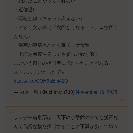
・頼んだことやってくれない
・返信遅い
・写植が雑（フォント変えない）
・アオリ文が雑（『次回どうなる…？』←毎回こ
んなん）
・漫画が更新されても宣伝せず放置
・上記を何度注意してもずっと繰り返す
…という感じの担当者に当たったことがある。
ストレスすごかったです
https://t.co/GOH9gEm41O
— 内水 融 (@uchimizu730)
November 19, 2025
サンデー編集部は、天下の小学館の中でも漫画な
んて低俗な物を担当することに不満があって嫌々