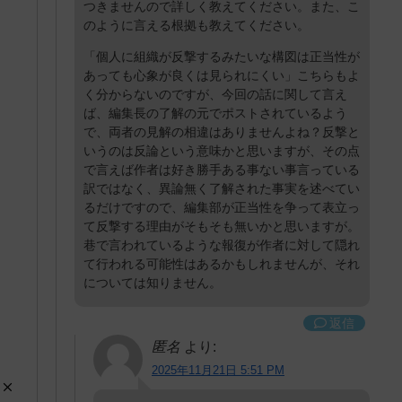
つきませんので詳しく教えてください。また、こ
のように言える根拠も教えてください。
「個人に組織が反撃するみたいな構図は正当性が
あっても心象が良くは見られにくい」こちらもよ
く分からないのですが、今回の話に関して言え
ば、編集長の了解の元でポストされているよう
で、両者の見解の相違はありませんよね？反撃と
いうのは反論という意味かと思いますが、その点
で言えば作者は好き勝手ある事ない事言っている
訳ではなく、異論無く了解された事実を述べてい
るだけですので、編集部が正当性を争って表立っ
て反撃する理由がそもそも無いかと思いますが。
巷で言われているような報復が作者に対して隠れ
て行われる可能性はあるかもしれませんが、それ
については知りません。
返信
匿名
より:
2025年11月21日 5:51 PM