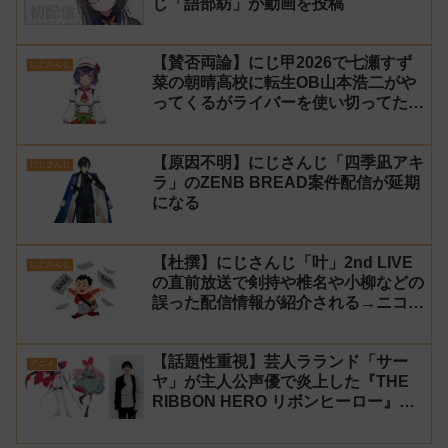
じ「語部紡」が動画を投稿
【賛否両論】にじ甲2026で七瀬すず
にじさんじ
菜の朝晴高校に転生OB山本浩二がや
ってくるがライバーを使い切ってたの
でベンチに→ルールが急遽変更されラ
イバーの転生が可能に
【原因不明】にじさんじ「四季凪アキ
にじさんじ
ラ」のZENB BREAD案件配信が延期
になる
【杜撰】にじさんじ「叶」2nd LIVE
にじさんじ
の直前放送で剣持や椎名や小柳などの
誤った配信情報が紹介される→ニコニ
コが謝罪してタイムシフトを非公開に
【生成AI?】
【話題性重視】芸人ラランド「サー
アニメ
ヤ」が主人公声優で炎上した『THE
RIBBON HERO リボンヒーロー』に
にじさんじvtuber「月ノ美兎」「ル
ンルン」「でびでび・でびる」が出