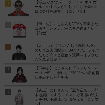
【転生ではない】「グウェル オス ガ
ール」の中の人がにじさんじ卒業の翌
日に会社を設立！【コンサル】
【転生先】にじさんじVTAを卒業また
は退学したメンバーのその後まとめ
【前世】
【youtube】にじさんじ「塚原大地」
のリズム天国配信がBANされ、ライバ
ーたちが次々と配信を延期→イブラヒ
ムと葛葉は続行
【不参加】にじさんじ「シェリン・バ
ーガンディ」がにじ甲2026への名前貸
しを辞退したと発表
【炎上】にじさんじ「五木左京」が熊
本地震に関するコメントで廃墟の絵文
字を使い不謹慎だと叩かれる【コンプ
ラ】