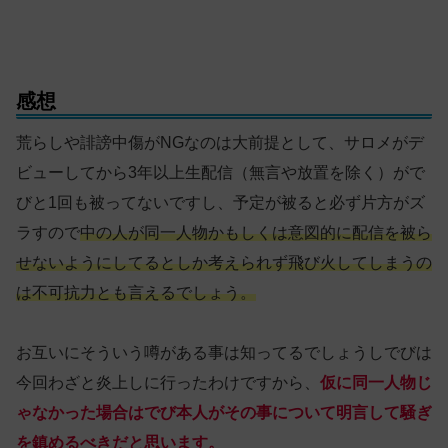
感想
荒らしや誹謗中傷がNGなのは大前提として、サロメがデ
ビューしてから3年以上生配信（無言や放置を除く）がで
びと1回も被ってないですし、予定が被ると必ず片方がズ
ラすので
中の人が同一人物かもしくは意図的に配信を被ら
せないようにしてるとしか考えられず飛び火してしまうの
は不可抗力とも言えるでしょう。
お互いにそういう噂がある事は知ってるでしょうしでびは
今回わざと炎上しに行ったわけですから、
仮に同一人物じ
ゃなかった場合はでび本人がその事について明言して騒ぎ
を鎮めるべきだと思います。