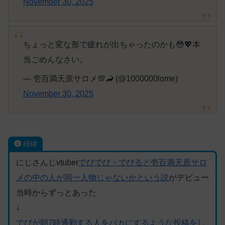
November 30, 2025
ちょっと変な形で疲れが出ちゃったのかも😳💖本
当ごめんなさい。
— 壱百満天原サロメ💯🦂 (@1000000lome)
November 30, 2025
経緯
にじさんじvtuber
でびでび・でびると壱百満天原サロ
メの中の人が同一人物じゃないかという説
がデビュー
当時からずっとあった
↓
でびが朝7時通勤する人をバカにするような投稿をし