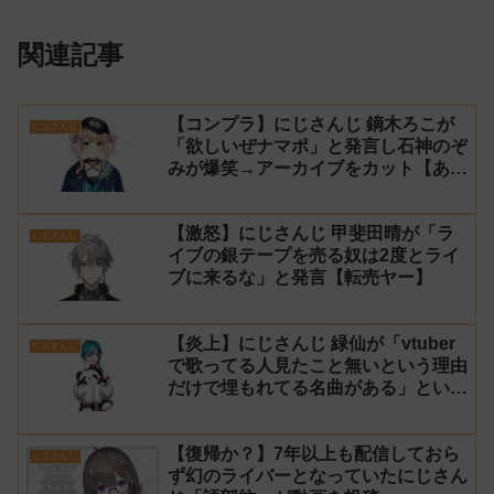
関連記事
【コンプラ】にじさんじ 鏑木ろこが
にじさんじ
「欲しいぜナマポ」と発言し石神のぞ
みが爆笑→アーカイブをカット【あら
なみマイクラ】
【激怒】にじさんじ 甲斐田晴が「ラ
にじさんじ
イブの銀テープを売る奴は2度とライ
ブに来るな」と発言【転売ヤー】
【炎上】にじさんじ 緑仙が「vtuber
にじさんじ
で歌ってる人見たこと無いという理由
だけで埋もれてる名曲がある」という
生成AIの文章を投稿し叩かれる
【復帰か？】7年以上も配信しておら
にじさんじ
ず幻のライバーとなっていたにじさん