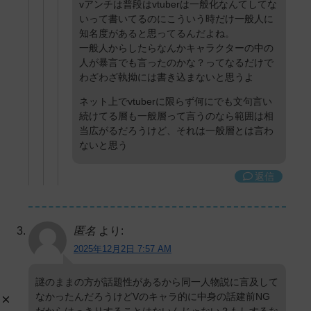
vアンチは普段はvtuberは一般化なんてしてな
いって書いてるのにこういう時だけ一般人に
知名度があると思ってるんだよね。
一般人からしたらなんかキャラクターの中の
人が暴言でも言ったのかな？ってなるだけで
わざわざ執拗には書き込まないと思うよ
ネット上でvtuberに限らず何にでも文句言い
続けてる層も一般層って言うのなら範囲は相
当広がるだろうけど、それは一般層とは言わ
ないと思う
返信
匿名
より:
2025年12月2日 7:57 AM
謎のままの方が話題性があるから同一人物説に言及して
なかったんだろうけどVのキャラ的に中身の話建前NG
だからはっきりすることはないんじゃない？もしするな