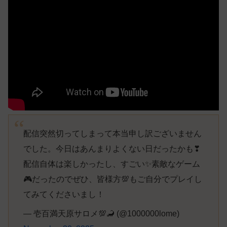
配信突然切ってしまって本当申し訳ございません
でした。今日はあんまりよくない日だったかも❣
配信自体は楽しかったし、すごい✨素敵なゲーム
🎮だったのでぜひ、皆様方💯もご自分でプレイし
てみてくださいまし！
— 壱百満天原サロメ💯🦂 (@1000000lome)