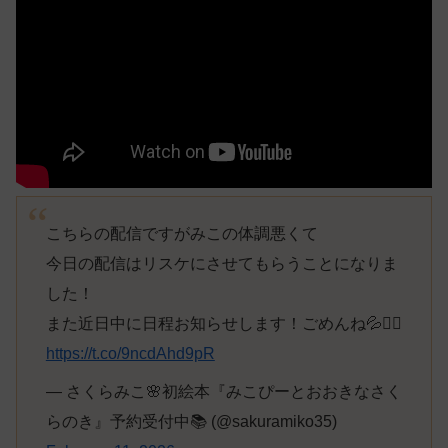
こちらの配信ですがみこの体調悪くて
今日の配信はリスケにさせてもらうことになりま
した！
また近日中に日程お知らせします！ごめんね💦🙇‍♂️
https://t.co/9ncdAhd9pR
— さくらみこ🌸初絵本『みこぴーとおおきなさく
らのき』予約受付中📚 (@sakuramiko35)