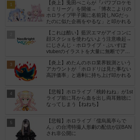
【炎上】兎田ぺこらが『パワプロケモ
ミミリーグ』を開催→「博衣こよりの
ホロライブ甲子園に名前貸しNGだっ
たのに似た企画をやるな」と叩かれる
【これは酷い】藍沢エマがアイコンに
顔スクショを使わないよう注意喚起→
にじさんじ・ホロライブ・ぶいすぽ
vtuberのイラストを大量に無断でアイ
コンに使用したライバー事務所
【炎上】めたんのホロ業界観測という
「NeoBright（ネオブライト）」が謝
アカウントが「ホロドリは見た事ない
罪！
高評価率」と過剰に持ち上げ叩かれる
【悲報】ホロライブ「桃鈴ねね」が1st
ライブ前に耳から血を出し両耳難聴に
なってしまう【ねねち】
【悲報】ホロライブ「儒烏風亭らで
ん」の台湾特撮人形劇の配信が誤BAN
され非公開に