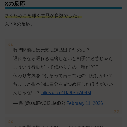
Xの反応
さくらみこを叩く意見が多数でした。
以下Xの反応。
数時間前には元気に逆凸出てたのに？
遅れるなら遅れる連絡しないと相手に迷惑じゃん
こういう行動だって伝わり方の一種だぞ？
伝わり方気をつけるって言ってたの口だけかい？
ちょっと根本的に自分を見つめ直したほうがいい
んじゃない？
https://t.co/rBa9SmA04M
— 烏 (@ssJFwCi2LIetD2)
February 11, 2026