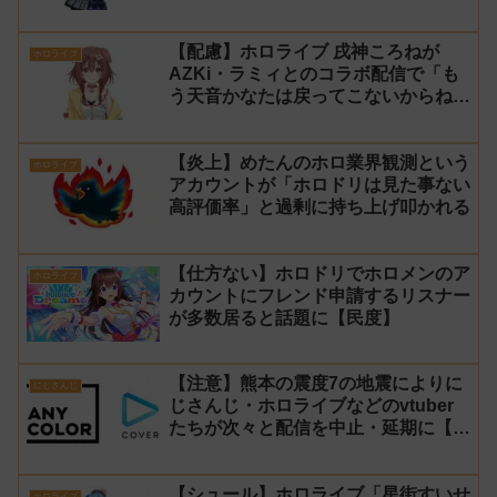
問題で発売中止に
【配慮】ホロライブ 戌神ころねが
ホロライブ
AZKi・ラミィとのコラボ配信で「も
う天音かなたは戻ってこないからね」
と発言した事について謝罪
【炎上】めたんのホロ業界観測という
ホロライブ
アカウントが「ホロドリは見た事ない
高評価率」と過剰に持ち上げ叩かれる
【仕方ない】ホロドリでホロメンのア
ホロライブ
カウントにフレンド申請するリスナー
が多数居ると話題に【民度】
【注意】熊本の震度7の地震によりに
にじさんじ
じさんじ・ホロライブなどのvtuber
たちが次々と配信を中止・延期に【不
謹慎厨】
【シュール】ホロライブ「星街すいせ
ホロライブ