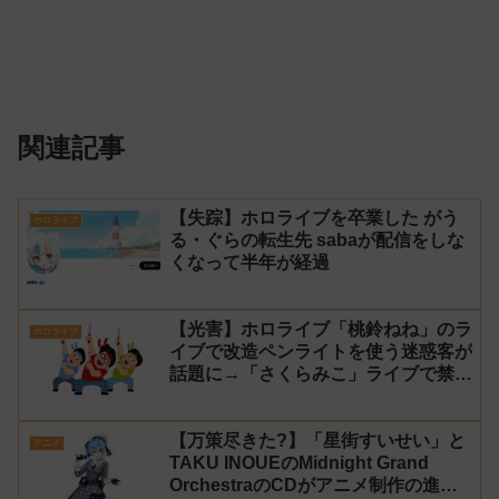
関連記事
【失踪】ホロライブを卒業した がう
ホロライブ
る・ぐらの転生先 sabaが配信をしな
くなって半年が経過
【光害】ホロライブ「桃鈴ねね」のラ
ホロライブ
イブで改造ペンライトを使う迷惑客が
話題に→「さくらみこ」ライブで禁止
に【法的措置】
【万策尽きた?】「星街すいせい」と
アニメ
TAKU INOUEのMidnight Grand
OrchestraのCDがアニメ制作の進行