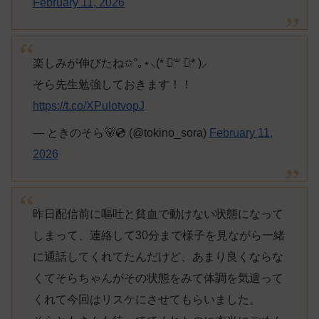
February 11, 2026
楽しみが伸びたね✩°｡⋆⸜(* ॑꒳ ॑* )⸝
そら先生勉強しておきます！！
https://t.co/XPulotvopJ
— ときのそら🐻💿 (@tokino_sora)
February 11,
2026
昨日配信前に嘔吐と貧血で動けない状態になって
しまって、連絡して30分まで様子を見ながら一緒
に通話してくれてたんだけど、あまり良くならな
くてそらちゃんがその状態をみて体調を気遣って
くれて今回はリスケにさせてもらいました。