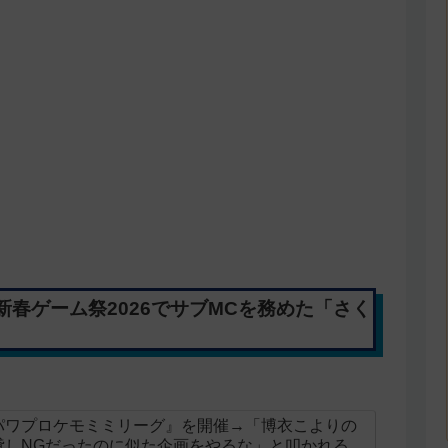
春ゲーム祭2026でサブMCを務めた「さく
パワプロケモミミリーグ』を開催→「博衣こよりの
貸しNGだったのに似た企画をやるな」と叩かれる