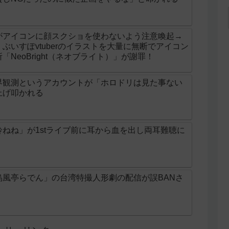
がアイコンに顔スクショを使わないよう注意喚起→
ぶいすぽvtuberのイラストを大量に無断でアイコン
NeoBright（ネオブライト）」が謝罪！
界観測というアカウントが「ホロドリは見た事ない
上げ叩かれる
ねね」が1stライブ前に耳から血を出し両耳難聴に
烏風亭らでん」の台湾特撮人形劇の配信が誤BANさ