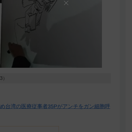
03）
め台湾の医療従事者35Pがアンチをガン細胞呼