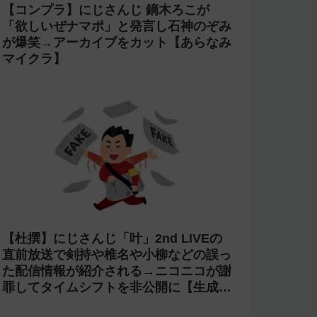
【コンプラ】にじさんじ 鏑木ろこが
「欲しいぜナマポ」と発言し石神のぞみ
が爆笑→アーカイブをカット【あらなみ
マイクラ】
【杜撰】にじさんじ「叶」2nd LIVEの
直前放送で剣持や椎名や小柳などの誤っ
た配信情報が紹介される→ニコニコが謝
罪してタイムシフトを非公開に【生成
AI?】