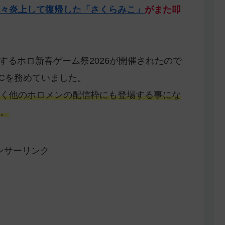
々炎上して復帰した「さくらみこ」
がまた叩
加するホロ新春ゲーム祭2026が開催されたので
Cを務めていました。
く他のホロメンの配信枠にも登場する事にな
。
ンサーリンク