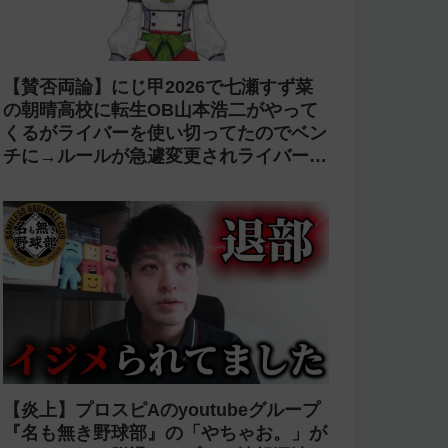
【賛否両論】にじ甲2026で七瀬すず菜
の朝晴高校に転生OB山本浩二がやって
くるがライバーを使い切ってたのでベン
チに→ルールが急遽変更されライバーの
転生が可能に
【炎上】プロスピAのyoutubeグループ
『名も無き野球部』の「やちゃお。」が