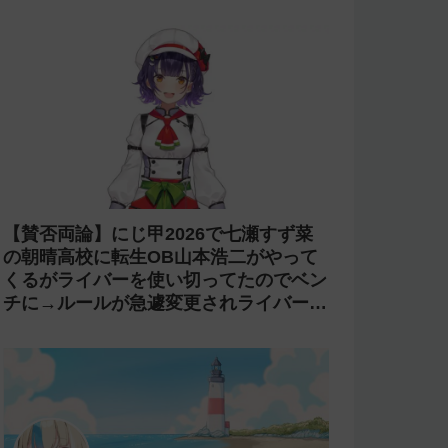
【賛否両論】にじ甲2026で七瀬すず菜
の朝晴高校に転生OB山本浩二がやって
くるがライバーを使い切ってたのでベン
チに→ルールが急遽変更されライバーの
転生が可能に