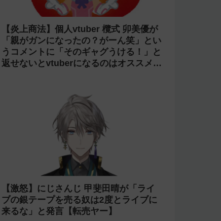
【炎上商法】個人vtuber 欖式 卯美優が
「親がガンになったの？がーん笑」とい
うコメントに「そのギャグうける！」と
返せないとvtuberになるのはオススメし
ないと投稿し叩かれる
【激怒】にじさんじ 甲斐田晴が「ライ
ブの銀テープを売る奴は2度とライブに
来るな」と発言【転売ヤー】