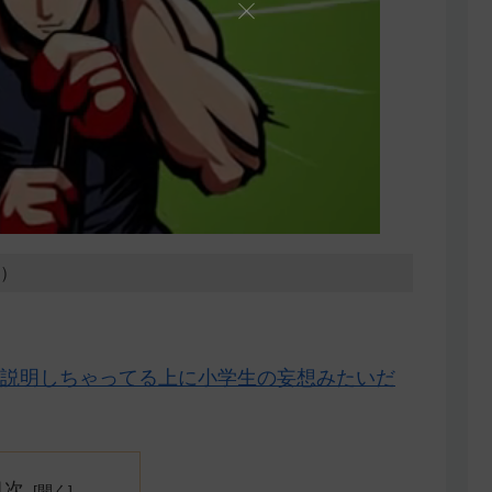
8）
説明しちゃってる上に小学生の妄想みたいだ
目次