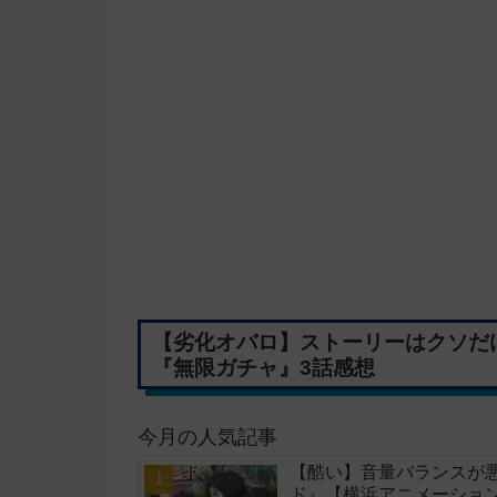
【劣化オバロ】ストーリーはクソだ
『無限ガチャ』3話感想
今月の人気記事
【酷い】音量バランスが
ド』【横浜アニメーショ