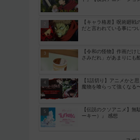
【キャラ格差】呪術廻戦
だと言われている事につ
【令和の怪物】作画だけ
さみだれ」があまりにも
【1話切り】アニメかと
魔物を喰らって強くなる
【伝説のクソアニメ】無駄
ーキー）』 感想