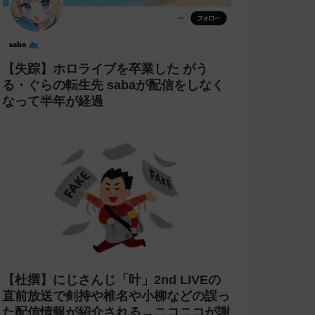
【失踪】ホロライブを卒業した がう
る・ぐらの転生先 sabaが配信をしなく
なって半年が経過
【杜撰】にじさんじ「叶」2nd LIVEの
直前放送で剣持や椎名や小柳などの誤っ
た配信情報が紹介される→ニコニコが謝