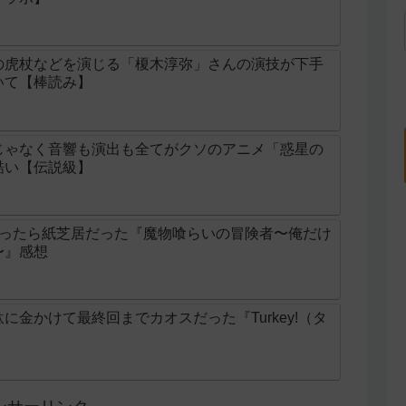
の虎杖などを演じる「榎木淳弥」さんの演技が下手
いて【棒読み】
じゃなく音響も演出も全てがクソのアニメ「惑星の
酷い【伝説級】
思ったら紙芝居だった『魔物喰らいの冒険者〜俺だけ
〜』感想
に金かけて最終回までカオスだった『Turkey!（タ