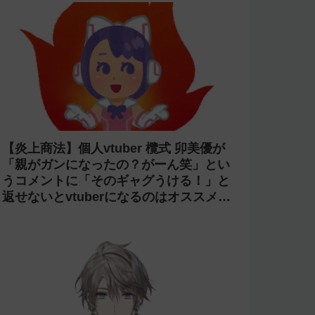
【炎上商法】個人vtuber 欖式 卯美優が
「親がガンになったの？がーん笑」とい
うコメントに「そのギャグうける！」と
返せないとvtuberになるのはオススメし
ないと投稿し叩かれる