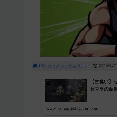
10件のコメントがあります
（
2022/04/
【古臭い】
セマラの面
www.menuguildsystem.com