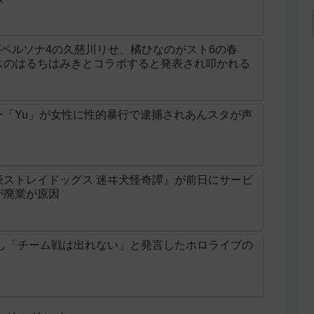
ラがペルソナ4の久慈川りせ、橘ひなのがスト6の春
スのはるちはみきとコラボすると発表され叩かれる
ー「Yu」が女性に性的暴行で逮捕されあんスタが声
豪ストレイドッグス 迷ヰ犬怪奇譚』が前日にサービ
が廃業が原因
敗し「チーム戦は出れない」と発言したホロライブの