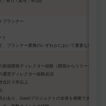
給：有り / 賞与：年2回
ドプランナー
ート
、プランナー業務のいずれかにおいて重要な業務を担
新規開発ディレクター経験（開発からリリースまで）
の運営ディレクター経験必須
数合計３年以上
上
見があり、GaaSプロジェクトの全体を俯瞰できること