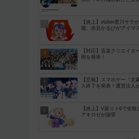
【炎上】vtuber星川サ
麗、赤見かるびがアイマ
【対応】音楽クリエイタ
明を発表！
【悲報】スマホゲー『文
ス終了を発表！運営法人
【炎上】V最スト6で全
アキロゼが謝罪