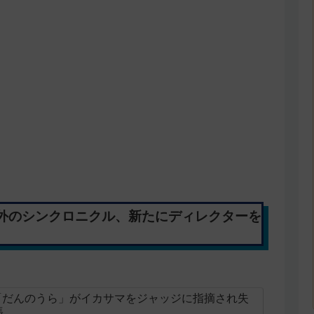
外のシンクロニクル、新たにディレクターを
er「だんのうら」がイカサマをジャッジに指摘され失
張