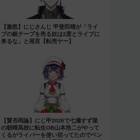
【激怒】にじさんじ 甲斐田晴が「ライ
ブの銀テープを売る奴は2度とライブに
来るな」と発言【転売ヤー】
当していただきます。
必須
【賛否両論】にじ甲2026で七瀬すず菜
の朝晴高校に転生OB山本浩二がやって
くるがライバーを使い切ってたのでベン