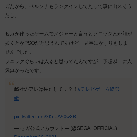
ガだから、ペルソナもランクインしてたって事に出来そう
だし。
セガが作ったゲームでメジャーと言うとソニックとか龍が
如くとかPSOだと思うんですけど、見事にかすりもしま
せんでした。
ソニックぐらいは入ると思ってたんですが、予想以上に人
気無かったです。
弊社のアレは果たして…？！
#テレビゲーム総選
挙
pic.twitter.com/3KuaA50w3B
— セガ公式アカウント🦔 (@SEGA_OFFICIAL)