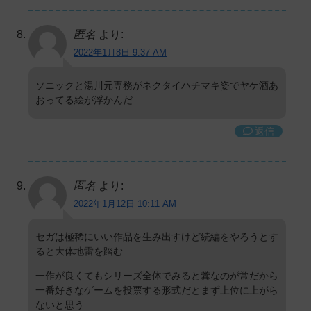
匿名
より:
2022年1月8日 9:37 AM
ソニックと湯川元専務がネクタイハチマキ姿でヤケ酒あ
おってる絵が浮かんだ
返信
匿名
より:
2022年1月12日 10:11 AM
セガは極稀にいい作品を生み出すけど続編をやろうとす
ると大体地雷を踏む
一作が良くてもシリーズ全体でみると糞なのが常だから
一番好きなゲームを投票する形式だとまず上位に上がら
ないと思う