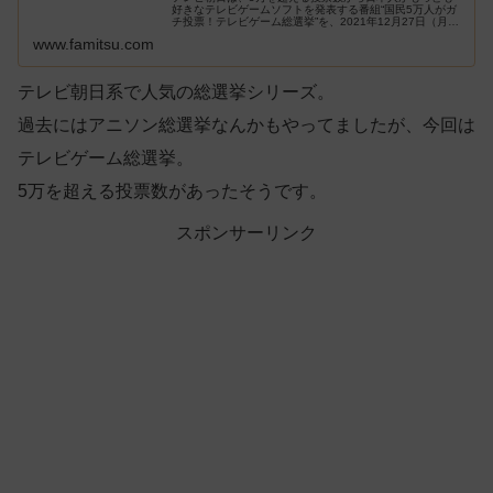
好きなテレビゲームソフトを発表する番組“国民5万人がガ
チ投票！テレビゲーム総選挙”を、2021年12月27日（月）
19時から放送。その1位～100位までの順位まとめをお届
www.famitsu.com
けする。
テレビ朝日系で人気の総選挙シリーズ。
過去にはアニソン総選挙なんかもやってましたが、今回は
テレビゲーム総選挙。
5万を超える投票数があったそうです。
スポンサーリンク