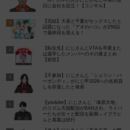
日に会社を設立！【コンサル】
【完結】大喜と千夏がセックスしたと
話題になった『アオのハコ』が250話
で最終回を迎える！
【転生先】にじさんじVTAを卒業また
は退学したメンバーのその後まとめ
【前世】
【不参加】にじさんじ「シェリン・バ
ーガンディ」がにじ甲2026への名前貸
しを辞退したと発表
【youtube】にじさんじ「塚原大地」
のリズム天国配信がBANされ、ライバ
ーたちが次々と配信を延期→イブラヒ
ムと葛葉は続行