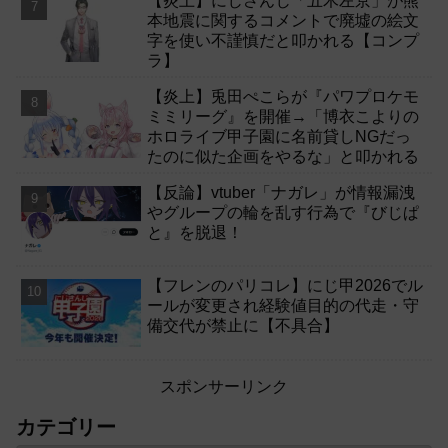
【炎上】にじさんじ「五木左京」が熊
本地震に関するコメントで廃墟の絵文
字を使い不謹慎だと叩かれる【コンプ
ラ】
【炎上】兎田ぺこらが『パワプロケモ
ミミリーグ』を開催→「博衣こよりの
ホロライブ甲子園に名前貸しNGだっ
たのに似た企画をやるな」と叩かれる
【反論】vtuber「ナガレ」が情報漏洩
やグループの輪を乱す行為で『びじぱ
と』を脱退！
【フレンのパリコレ】にじ甲2026でル
ールが変更され経験値目的の代走・守
備交代が禁止に【不具合】
スポンサーリンク