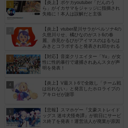
【炎上】ポケカyoutuber「だんのう
ら」がイカサマをジャッジに指摘され
失格に！本人は誤解だと主張
【炎上】vtuber星川サラがペルソナ4の
久慈川りせ、橘ひなのがスト6の春
麗、赤見かるびがアイマスのはるちは
みきとコラボすると発表され叩かれる
【対応】音楽クリエイター「Yu」が女
性に性的暴行で逮捕されあんスタが声
明を発表！
【炎上】V最スト6で全敗し「チーム戦
は出れない」と発言したホロライブの
アキロゼが謝罪
【悲報】スマホゲー『文豪ストレイド
ッグス 迷ヰ犬怪奇譚』が前日にサービ
ス終了を発表！運営法人が廃業が原因