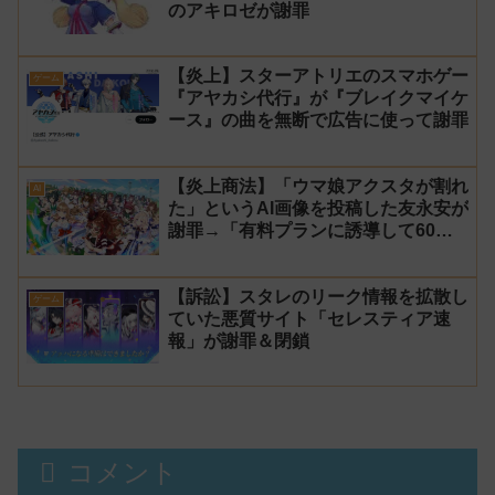
のアキロゼが謝罪
【炎上】スターアトリエのスマホゲー
ゲーム
『アヤカシ代行』が『ブレイクマイケ
ース』の曲を無断で広告に使って謝罪
【炎上商法】「ウマ娘アクスタが割れ
AI
た」というAI画像を投稿した友永安が
謝罪→「有料プランに誘導して60万
円儲かった」と発言し規約違反のウマ
娘エロイラストをリポスト！
【訴訟】スタレのリーク情報を拡散し
ゲーム
ていた悪質サイト「セレスティア速
報」が謝罪＆閉鎖
コメント