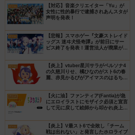
【対応】音楽クリエイター「Yu」が
ゲーム
女性に性的暴行で逮捕されあんスタが
声明を発表！
【悲報】スマホゲー『文豪ストレイド
ゲーム
ッグス 迷ヰ犬怪奇譚』が前日にサー
ビス終了を発表！運営法人が廃業が原
因
【炎上】vtuber星川サラがペルソナ4
ゲーム
の久慈川りせ、橘ひなのがスト6の春
麗、赤見かるびがアイマスのはるちは
みきとコラボすると発表され叩かれる
【火に油】ファンティア(Fantia)が急
アニメ
にエロイラストにモザイク必須と宣言
して元に戻して絵師から叩かれ炎上し
た件について長文で言い訳！【警察】
【炎上】V最スト6で全敗し「チーム
ゲーム
戦は出れない」と発言したホロライブ