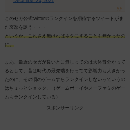
December 26, 2021
このセガ公式twitterのランクインを期待するツイートがま
た哀愁を誘う・・・
というか、これさえ無ければネタにすることも無かったの
に。
まあ、最近のセガが良いとこ無しってのは大体皆分かって
るとして、昔は時代の最先端を行ってて影響力も大きかっ
たのに、その頃のゲームすらランクインしないっていうの
はちょっとショック。（ゲームボーイやスーファミのゲー
ムもランクインしている）
スポンサーリンク