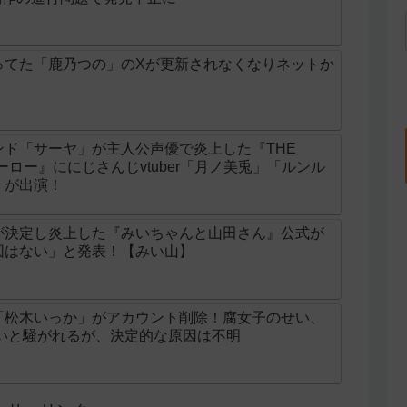
ってた「鹿乃つの」のXが更新されなくなりネットか
ド「サーヤ」が主人公声優で炎上した『THE
ンヒーロー』ににじさんじvtuber「月ノ美兎」「ルンル
」が出演！
が決定し炎上した『みいちゃんと山田さん』公式が
図はない」と発表！【みい山】
「松木いっか」がアカウント削除！腐女子のせい、
せいと騒がれるが、決定的な原因は不明