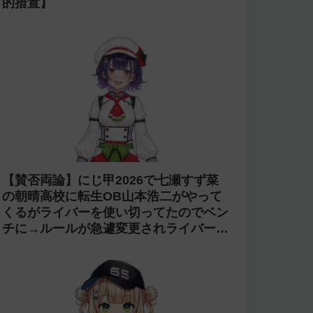
的措置】
【賛否両論】にじ甲2026で七瀬すず菜
の朝晴高校に転生OB山本浩二がやって
くるがライバーを使い切ってたのでベン
チに→ルールが急遽変更されライバーの
転生が可能に