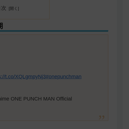
目次
期
s://t.co/XQLgmpyNj3
#onepunchman
ONE PUNCH MAN Official