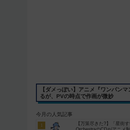
【ダメっぽい】アニメ『ワンパンマン
るが、PVの時点で作画が微妙
今月の人気記事
【万策尽きた?】「星街すいせい」
OrchestraのCDがア