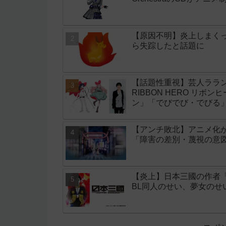
【原因不明】炎上しまく
ら失踪したと話題に
【話題性重視】芸人ララン
RIBBON HERO リボ
ン」「でびでび・でびる
【アンチ敗北】アニメ化
「障害の差別・蔑視の意
【炎上】日本三國の作者
BL同人のせい、夢女の