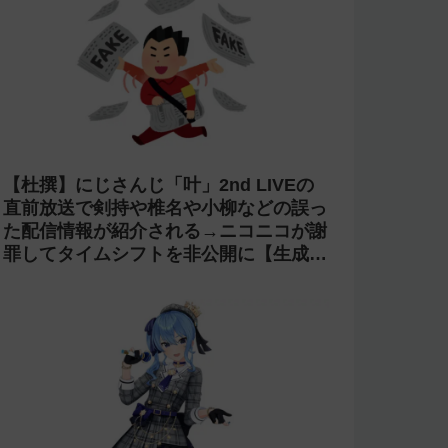
【杜撰】にじさんじ「叶」2nd LIVEの
直前放送で剣持や椎名や小柳などの誤っ
た配信情報が紹介される→ニコニコが謝
罪してタイムシフトを非公開に【生成
AI?】