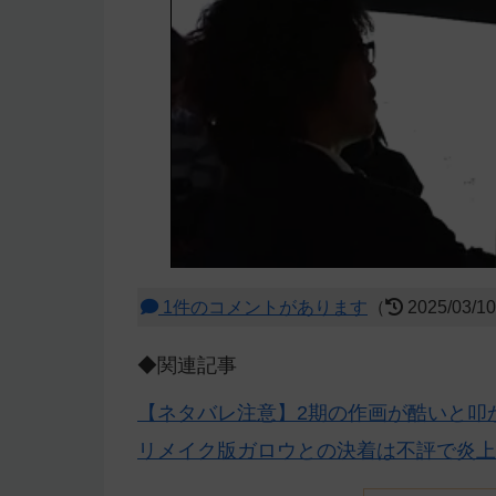
1件のコメントがあります
（
2025/03/1
◆関連記事
【ネタバレ注意】2期の作画が酷いと叩
リメイク版ガロウとの決着は不評で炎上