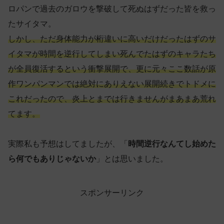
ロパンで過去のガロウを撃破して死ぬはずだった皆を救っ
たサイタマ。
しかし、ただ身体能力が桁違いに高いだけだったはずのサ
イタマが時間を逆行してしまい死んでたはずのキャラたち
が全員復活するという衝撃展開で、更に元々ここ数話が原
作ワンパンマンでは絶対にありえない展開続きでトドメに
これだったので、炎上とまでは行きませんがまあまあ荒れ
てます。
実際私も予想はしてましたが、「
時間逆行なんてし始めた
ら何でもありじゃないか
」とは思いました。
スポンサーリンク