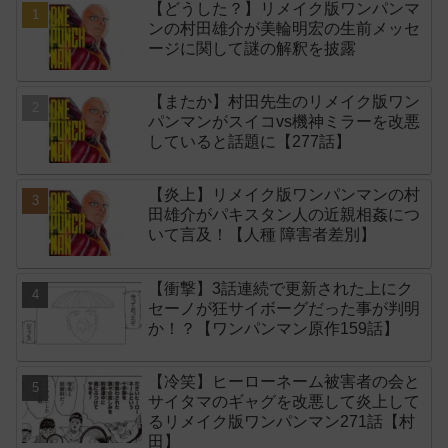
【どうした？】リメイク版ワンパンマ
ンの村田雄介が美輪明宏の生前メッセ
ージに関して謎の解釈を披露
【またか】村田先生のリメイク版ワン
パンマンがスイコvs機神ミラーを改悪
していると話題に【277話】
【炎上】リメイク版ワンパンマンの村
田雄介がパキスタン人の近親相姦につ
いて言及！【人種 障害者差別】
【衝撃】3話連続で更新された上にク
セーノが狂サイボーグだった事が判明
か！？【ワンパンマン原作159話】
【冷笑】ヒーローネーム被害者の会と
サイタマのギャグを改悪して炎上して
るリメイク版ワンパンマン271話【村
田】