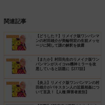
関連記事
【どうした？】リメイク版ワンパンマ
ワンパンマン
ンの村田雄介が美輪明宏の生前メッセ
ージに関して謎の解釈を披露
【またか】村田先生のリメイク版ワン
ワンパンマン
パンマンがスイコvs機神ミラーを改
悪していると話題に【277話】
【炎上】リメイク版ワンパンマンの村
ワンパンマン
田雄介がパキスタン人の近親相姦につ
いて言及！【人種 障害者差別】