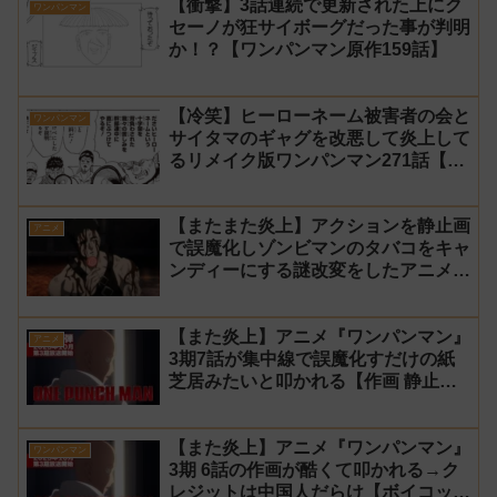
【衝撃】3話連続で更新された上にク
ワンパンマン
セーノが狂サイボーグだった事が判明
か！？【ワンパンマン原作159話】
【冷笑】ヒーローネーム被害者の会と
ワンパンマン
サイタマのギャグを改悪して炎上して
るリメイク版ワンパンマン271話【村
田】
【またまた炎上】アクションを静止画
アニメ
で誤魔化しゾンビマンのタバコをキャ
ンディーにする謎改変をしたアニメ
『ワンパンマン』3期10話【修正前】
【また炎上】アニメ『ワンパンマン』
アニメ
3期7話が集中線で誤魔化すだけの紙
芝居みたいと叩かれる【作画 静止
画】
【また炎上】アニメ『ワンパンマン』
ワンパンマン
3期 6話の作画が酷くて叩かれる→ク
レジットは中国人だらけ【ボイコッ