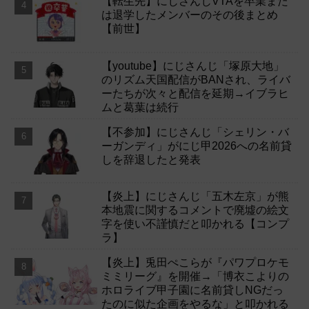
【転生先】にじさんじVTAを卒業また
は退学したメンバーのその後まとめ
【前世】
【youtube】にじさんじ「塚原大地」
のリズム天国配信がBANされ、ライバ
ーたちが次々と配信を延期→イブラヒ
ムと葛葉は続行
【不参加】にじさんじ「シェリン・バ
ーガンディ」がにじ甲2026への名前貸
しを辞退したと発表
【炎上】にじさんじ「五木左京」が熊
本地震に関するコメントで廃墟の絵文
字を使い不謹慎だと叩かれる【コンプ
ラ】
【炎上】兎田ぺこらが『パワプロケモ
ミミリーグ』を開催→「博衣こよりの
ホロライブ甲子園に名前貸しNGだっ
たのに似た企画をやるな」と叩かれる