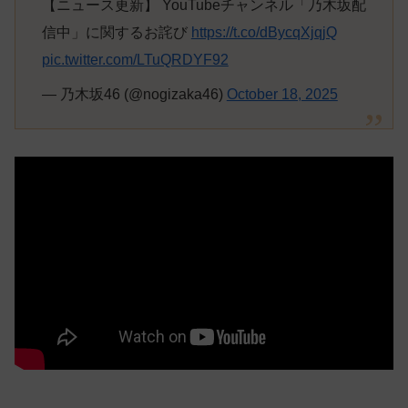
【ニュース更新】 YouTubeチャンネル「乃木坂配
信中」に関するお詫び
https://t.co/dBycqXjqjQ
pic.twitter.com/LTuQRDYF92
— 乃木坂46 (@nogizaka46)
October 18, 2025