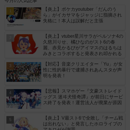
今月の人気記事
【炎上】ポケカyoutuber「だんのう
ら」がイカサマをジャッジに指摘され
失格に！本人は誤解だと主張
【炎上】vtuber星川サラがペルソナ4の
久慈川りせ、橘ひなのがスト6の春
麗、赤見かるびがアイマスのはるちは
みきとコラボすると発表され叩かれる
【対応】音楽クリエイター「Yu」が女
性に性的暴行で逮捕されあんスタが声
明を発表！
【悲報】スマホゲー『文豪ストレイド
ッグス 迷ヰ犬怪奇譚』が前日にサービ
ス終了を発表！運営法人が廃業が原因
【炎上】V最スト6で全敗し「チーム戦
は出れない」と発言したホロライブの
アキロゼが謝罪