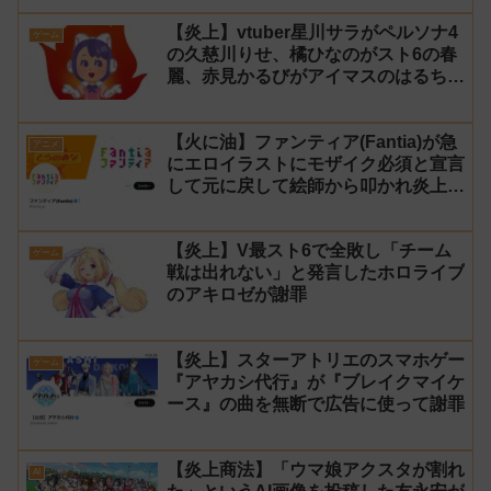
【炎上】vtuber星川サラがペルソナ4
ゲーム
の久慈川りせ、橘ひなのがスト6の春
麗、赤見かるびがアイマスのはるちは
みきとコラボすると発表され叩かれる
【火に油】ファンティア(Fantia)が急
アニメ
にエロイラストにモザイク必須と宣言
して元に戻して絵師から叩かれ炎上し
た件について長文で言い訳！【警察】
【炎上】V最スト6で全敗し「チーム
ゲーム
戦は出れない」と発言したホロライブ
のアキロゼが謝罪
【炎上】スターアトリエのスマホゲー
ゲーム
『アヤカシ代行』が『ブレイクマイケ
ース』の曲を無断で広告に使って謝罪
【炎上商法】「ウマ娘アクスタが割れ
AI