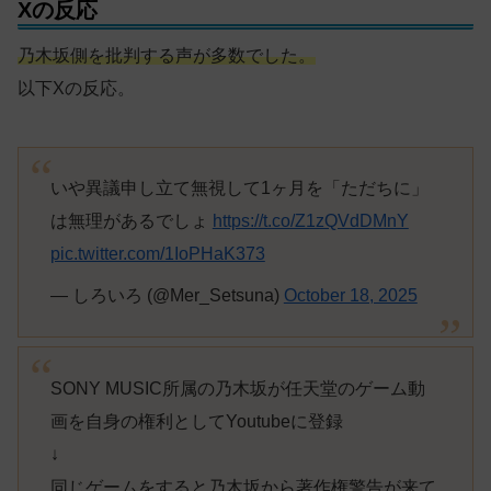
Xの反応
乃木坂側を批判する声が多数でした。
以下Xの反応。
いや異議申し立て無視して1ヶ月を「ただちに」
は無理があるでしょ
https://t.co/Z1zQVdDMnY
pic.twitter.com/1IoPHaK373
— しろいろ (@Mer_Setsuna)
October 18, 2025
SONY MUSIC所属の乃木坂が任天堂のゲーム動
画を自身の権利としてYoutubeに登録
↓
同じゲームをすると乃木坂から著作権警告が来て