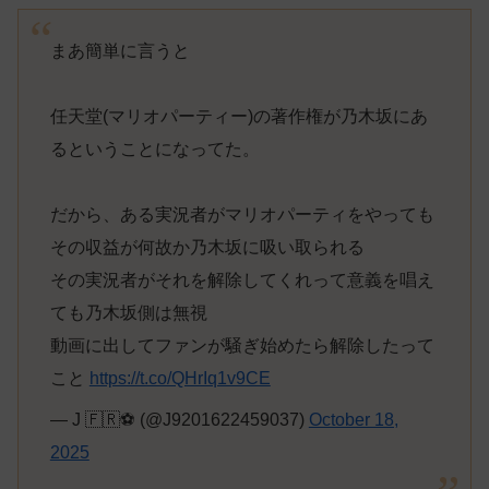
まあ簡単に言うと
任天堂(マリオパーティー)の著作権が乃木坂にあ
るということになってた。
だから、ある実況者がマリオパーティをやっても
その収益が何故か乃木坂に吸い取られる
その実況者がそれを解除してくれって意義を唱え
ても乃木坂側は無視
動画に出してファンが騒ぎ始めたら解除したって
こと
https://t.co/QHrIq1v9CE
— J 🇫🇷⚽️ (@J9201622459037)
October 18,
2025