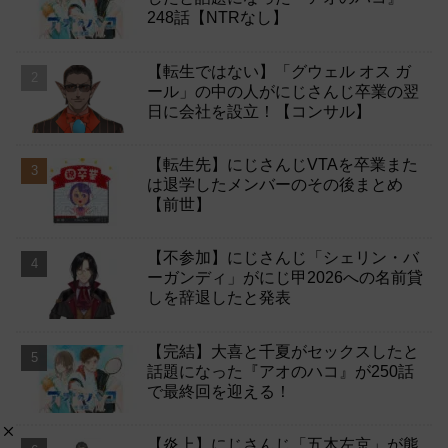
248話【NTRなし】
【転生ではない】「グウェル オス ガ
ール」の中の人がにじさんじ卒業の翌
日に会社を設立！【コンサル】
【転生先】にじさんじVTAを卒業また
は退学したメンバーのその後まとめ
【前世】
【不参加】にじさんじ「シェリン・バ
ーガンディ」がにじ甲2026への名前貸
しを辞退したと発表
【完結】大喜と千夏がセックスしたと
話題になった『アオのハコ』が250話
で最終回を迎える！
【炎上】にじさんじ「五木左京」が熊