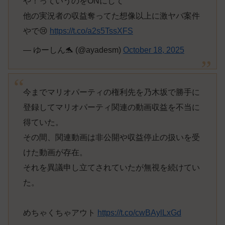
や！っていうのをONにして
他の実況者の収益奪ってた想像以上に激ヤバ案件
やで😢
https://t.co/a2s5TssXFS
— ゆーしん🐬 (@ayadesm)
October 18, 2025
今までマリオパーティの権利先を乃木坂で勝手に
登録してマリオパーティ関連の動画収益を不当に
得ていた。
その間、関連動画は非公開や収益停止の扱いを受
けた動画が存在。
それを異議申し立てされていたが無視を続けてい
た。
めちゃくちゃアウト
https://t.co/cwBAylLxGd