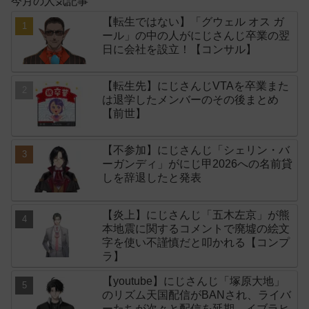
今月の人気記事
【転生ではない】「グウェル オス ガ
ール」の中の人がにじさんじ卒業の翌
日に会社を設立！【コンサル】
【転生先】にじさんじVTAを卒業また
は退学したメンバーのその後まとめ
【前世】
【不参加】にじさんじ「シェリン・バ
ーガンディ」がにじ甲2026への名前貸
しを辞退したと発表
【炎上】にじさんじ「五木左京」が熊
本地震に関するコメントで廃墟の絵文
字を使い不謹慎だと叩かれる【コンプ
ラ】
【youtube】にじさんじ「塚原大地」
のリズム天国配信がBANされ、ライバ
ーたちが次々と配信を延期→イブラヒ