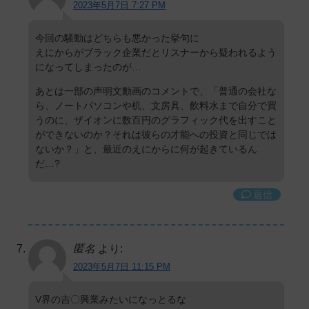
2023年5月7日 7:27 PM
今回の騒動はどちらも悪かった挙句に
えにからがブラック企業だとリスナーから疑われるよう
になってしまったのが…
あとは一部の声明文動画のコメントで、「普通の会社な
ら、ノートパソコンや机、文房具、飲料水まで自分で買
うのに、ザイオンに数百円のグラフィック代を出すこと
ができないのか？それは彼らの才能への投資と同じでは
ないか？」と、最近のえにからに何が起きているん
だ…?
返信
匿名
より:
2023年5月7日 11:15 PM
V界の吉〇興業みたいになっとるな