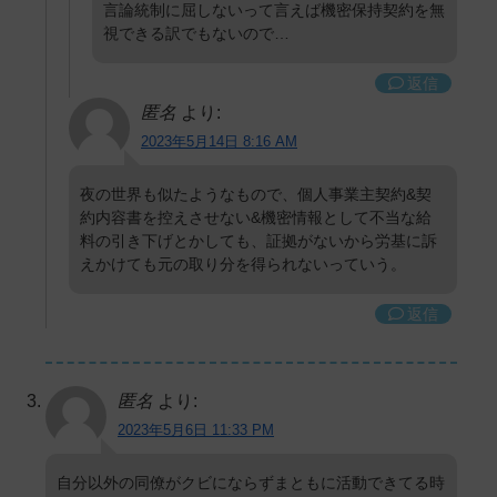
言論統制に屈しないって言えば機密保持契約を無
視できる訳でもないので…
返信
匿名
より:
2023年5月14日 8:16 AM
夜の世界も似たようなもので、個人事業主契約&契
約内容書を控えさせない&機密情報として不当な給
料の引き下げとかしても、証拠がないから労基に訴
えかけても元の取り分を得られないっていう。
返信
匿名
より:
2023年5月6日 11:33 PM
自分以外の同僚がクビにならずまともに活動できてる時