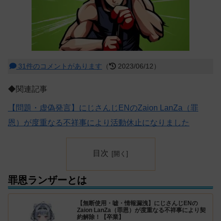
31件のコメントがあります
（
2023/06/12）
◆関連記事
【問題・虚偽発言】にじさんじENのZaion LanZa（罪
恩）が度重なる不祥事により活動休止になりました
目次
罪恩ランザーとは
【無断使用・嘘・情報漏洩】にじさんじENの
Zaion LanZa（罪恩）が度重なる不祥事により契
約解除！【卒業】