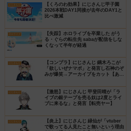
【くろのわ効果】にじさんじ甲子園
にじさんじ
2026本戦DAY1同接が去年のDAY1と
比べ激減
【失踪】ホロライブを卒業した がう
ホロライブ
る・ぐらの転生先 sabaが配信をしな
くなって半年が経過
【コンプラ】にじさんじ 鏑木ろこが
にじさんじ
「欲しいぜナマポ」と発言し石神のぞ
みが爆笑→アーカイブをカット【あら
なみマイクラ】
【激怒】にじさんじ 甲斐田晴が「ラ
にじさんじ
イブの銀テープを売る奴は2度とライ
ブに来るな」と発言【転売ヤー】
【炎上】にじさんじ 緑仙が「vtuber
にじさんじ
で歌ってる人見たこと無いという理由