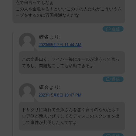
点で何言ってもなぁ
この人や金魚やる！といいこの手の人たちがこういうム
ーブをするのは万国共通なんだな
返信
匿名
より:
2023年5月7日 11:44 AM
この文書曰く、ライバー毎にルールが違うって言っ
てるし、問題起こしても活動できるよ
返信
匿名
より:
2023年5月8日 10:47 PM
ドサクサに紛れて金魚さんを悪く言うのやめたら？
ロア側が新人いびりしてるディスコのスクショを出
して事件が判明したんですよ