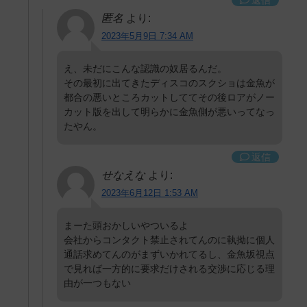
返信
匿名
より:
2023年5月9日 7:34 AM
え、未だにこんな認識の奴居るんだ。
その最初に出てきたディスコのスクショは金魚が
都合の悪いところカットしててその後ロアがノー
カット版を出して明らかに金魚側が悪いってなっ
たやん。
返信
せなえな
より:
2023年6月12日 1:53 AM
まーた頭おかしいやついるよ
会社からコンタクト禁止されてんのに執拗に個人
通話求めてんのがまずいかれてるし、金魚坂視点
で見れば一方的に要求だけされる交渉に応じる理
由が一つもない