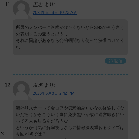
匿名
より:
2023年5月8日 10:23 AM
所属のメンバーに迷惑かけたくないならSNSでそう言う
の表明するの違うと思うし
それに異論があるなら公的機関なり使って決着つけてく
れ…
返信
匿名
より:
2023年5月8日 2:42 PM
海外リスナーって金ロアや塩騒動みたいなの経験してな
いだろうからこういう事に免疫無いが故に運営叩きにい
ってる人も居るんだろうな
というか何気に解雇後もさらに情報漏洩重ねるタイプは
今回が初では？