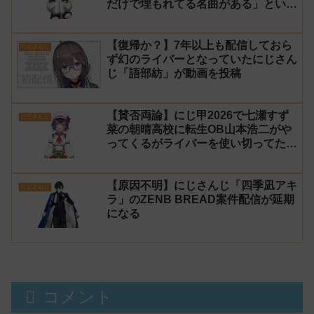
だけで埋もれてる名曲がある」という
生成AIの文章を投稿し叩かれる
【復帰か？】7年以上も配信しておら
にじさんじ
ず幻のライバーとなっていたにじさん
じ「語部紡」が動画を投稿
【賛否両論】にじ甲2026で七瀬すず
にじさんじ
菜の朝晴高校に転生OB山本浩二がや
ってくるがライバーを使い切ってたの
でベンチに→ルールが急遽変更されラ
イバーの転生が可能に
【原因不明】にじさんじ「四季凪アキ
にじさんじ
ラ」のZENB BREAD案件配信が延期
になる
コメント