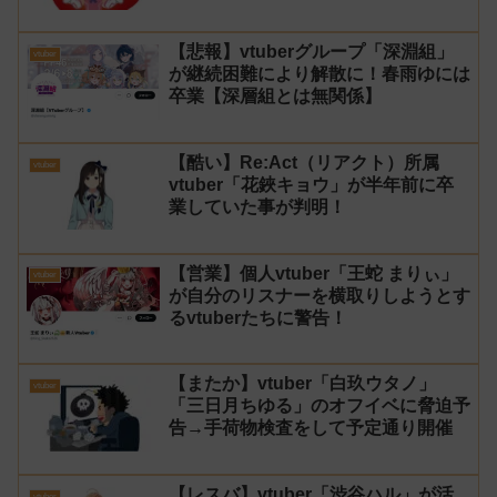
る！」と返せないとvtuberになるの
はオススメしないと投稿し叩かれる
【悲報】vtuberグループ「深淵組」
vtuber
が継続困難により解散に！春雨ゆには
卒業【深層組とは無関係】
【酷い】Re:Act（リアクト）所属
vtuber
vtuber「花鋏キョウ」が半年前に卒
業していた事が判明！
【営業】個人vtuber「王蛇 まりぃ」
vtuber
が自分のリスナーを横取りしようとす
るvtuberたちに警告！
【またか】vtuber「白玖ウタノ」
vtuber
「三日月ちゆる」のオフイベに脅迫予
告→手荷物検査をして予定通り開催
【レスバ】vtuber「渋谷ハル」が活
vtuber