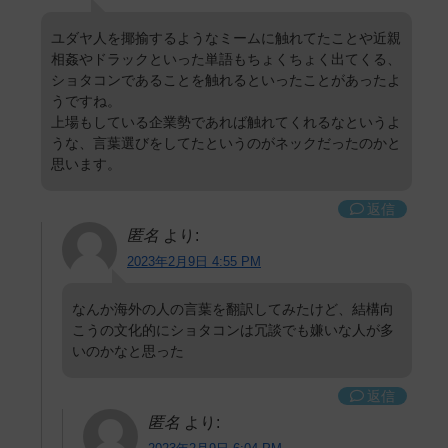
ユダヤ人を揶揄するようなミームに触れてたことや近親
相姦やドラックといった単語もちょくちょく出てくる、
ショタコンであることを触れるといったことがあったよ
うですね。
上場もしている企業勢であれば触れてくれるなというよ
うな、言葉選びをしてたというのがネックだったのかと
思います。
返信
匿名
より:
2023年2月9日 4:55 PM
なんか海外の人の言葉を翻訳してみたけど、結構向
こうの文化的にショタコンは冗談でも嫌いな人が多
いのかなと思った
返信
匿名
より: