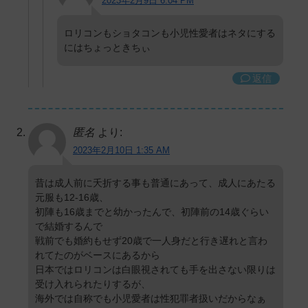
2023年2月9日 6:04 PM
ロリコンもショタコンも小児性愛者はネタにする
にはちょっときちぃ
返信
匿名
より:
2023年2月10日 1:35 AM
昔は成人前に夭折する事も普通にあって、成人にあたる
元服も12-16歳、
初陣も16歳までと幼かったんで、初陣前の14歳ぐらい
で結婚するんで
戦前でも婚約もせず20歳で一人身だと行き遅れと言わ
れてたのがベースにあるから
日本ではロリコンは白眼視されても手を出さない限りは
受け入れられたりするが、
海外では自称でも小児愛者は性犯罪者扱いだからなぁ