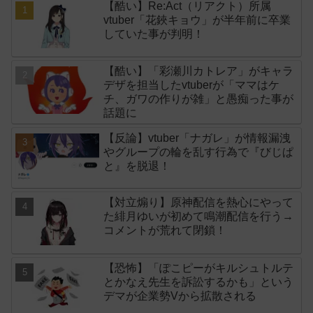
【酷い】Re:Act（リアクト）所属
vtuber「花鋏キョウ」が半年前に卒業
していた事が判明！
【酷い】「彩瀬川カトレア」がキャラ
デザを担当したvtuberが「ママはケ
チ、ガワの作りが雑」と愚痴った事が
話題に
【反論】vtuber「ナガレ」が情報漏洩
やグループの輪を乱す行為で『びじぱ
と』を脱退！
【対立煽り】原神配信を熱心にやって
た緋月ゆいが初めて鳴潮配信を行う→
コメントが荒れて閉鎖！
【恐怖】「ぽこピーがキルシュトルテ
とかなえ先生を訴訟するかも」という
デマが企業勢Vから拡散される