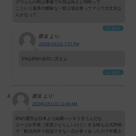
グウェルの時は事後で今回は休止と同時って
こういう基準の曖昧な一部上場企業ってマジで大丈夫な
んかなって
返信
匿名
より:
2023年3月1日 7:57 PM
ENはENの会社に言えよ
返信
匿名
より:
2023年2月11日 12:49 AM
ENの運営は日本より結構ハッキリ言うんだな
ユーゴが卒業（実質クビらしいけど）する時も公式声明
で「配信内外で容認できない点が多々あったので卒業さ