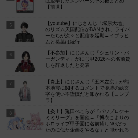
は退学したメンバーのその後まとめ
【前世】
【youtube】にじさんじ「塚原大地」
のリズム天国配信がBANされ、ライバ
ーたちが次々と配信を延期→イブラヒ
ムと葛葉は続行
【不参加】にじさんじ「シェリン・バ
ーガンディ」がにじ甲2026への名前貸
しを辞退したと発表
【炎上】にじさんじ「五木左京」が熊
本地震に関するコメントで廃墟の絵文
字を使い不謹慎だと叩かれる【コンプ
ラ】
【炎上】兎田ぺこらが『パワプロケモ
ミミリーグ』を開催→「博衣こよりの
ホロライブ甲子園に名前貸しNGだっ
たのに似た企画をやるな」と叩かれる