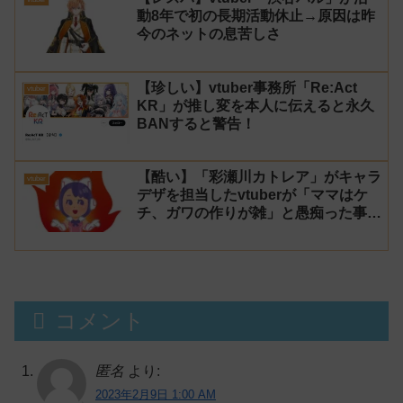
動8年で初の長期活動休止→原因は昨
今のネットの息苦しさ
【珍しい】vtuber事務所「Re:Act
vtuber
KR」が推し変を本人に伝えると永久
BANすると警告！
【酷い】「彩瀬川カトレア」がキャラ
vtuber
デザを担当したvtuberが「ママはケ
チ、ガワの作りが雑」と愚痴った事が
話題に
コメント
匿名
より:
2023年2月9日 1:00 AM