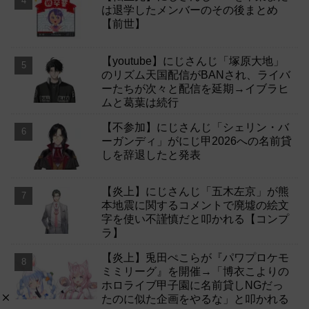
は退学したメンバーのその後まとめ
【前世】
【youtube】にじさんじ「塚原大地」
のリズム天国配信がBANされ、ライバ
ーたちが次々と配信を延期→イブラヒ
ムと葛葉は続行
【不参加】にじさんじ「シェリン・バ
ーガンディ」がにじ甲2026への名前貸
しを辞退したと発表
【炎上】にじさんじ「五木左京」が熊
本地震に関するコメントで廃墟の絵文
字を使い不謹慎だと叩かれる【コンプ
ラ】
【炎上】兎田ぺこらが『パワプロケモ
ミミリーグ』を開催→「博衣こよりの
ホロライブ甲子園に名前貸しNGだっ
たのに似た企画をやるな」と叩かれる