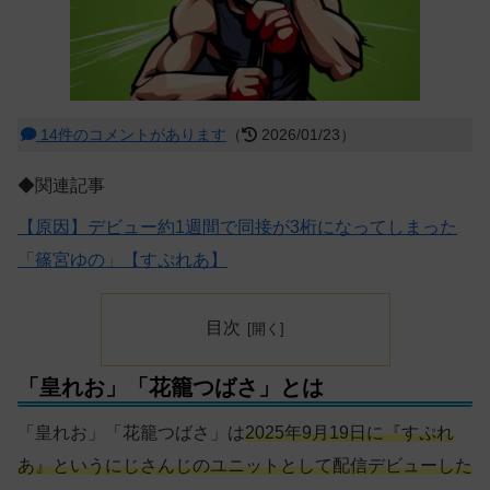
14件のコメントがあります
（
2026/01/23）
◆関連記事
【原因】デビュー約1週間で同接が3桁になってしまった
「篠宮ゆの」【すぷれあ】
目次
「皇れお」「花籠つばさ」とは
「皇れお」「花籠つばさ」は
2025年9月19日に『すぷれ
あ』というにじさんじのユニットとして配信デビューした