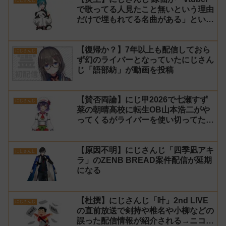
にじさんじ
で歌ってる人見たこと無いという理由
だけで埋もれてる名曲がある」という
生成AIの文章を投稿し叩かれる
【復帰か？】7年以上も配信しておら
にじさんじ
ず幻のライバーとなっていたにじさん
じ「語部紡」が動画を投稿
【賛否両論】にじ甲2026で七瀬すず
にじさんじ
菜の朝晴高校に転生OB山本浩二がや
ってくるがライバーを使い切ってたの
でベンチに→ルールが急遽変更されラ
イバーの転生が可能に
【原因不明】にじさんじ「四季凪アキ
にじさんじ
ラ」のZENB BREAD案件配信が延期
になる
【杜撰】にじさんじ「叶」2nd LIVE
にじさんじ
の直前放送で剣持や椎名や小柳などの
誤った配信情報が紹介される→ニコニ