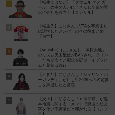
【転生ではない】「グウェル オス ガ
ール」の中の人がにじさんじ卒業の翌
日に会社を設立！【コンサル】
【転生先】にじさんじVTAを卒業また
は退学したメンバーのその後まとめ
【前世】
【youtube】にじさんじ「塚原大地」
のリズム天国配信がBANされ、ライバ
ーたちが次々と配信を延期→イブラヒ
ムと葛葉は続行
【不参加】にじさんじ「シェリン・バ
ーガンディ」がにじ甲2026への名前貸
しを辞退したと発表
【炎上】にじさんじ「五木左京」が熊
本地震に関するコメントで廃墟の絵文
字を使い不謹慎だと叩かれる【コンプ
ラ】