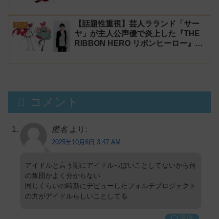
コが謝罪してタイムシフトを非公開に
【生成AI?】
【話題性重視】芸人ラランド「サー
アニメ
ヤ」が主人公声優で炎上した『THE
RIBBON HERO リボンヒーロー』に
にじさんじvtuber「月ノ美兎」「ル
ンルン」「でびでび・でびる」が出
演！
コメント
匿名
より:
2025年10月6日 3:47 AM
アイドルと言う割にアイドルっぽいことしてないから何
の集団かよく分からない
同じくらいの時期にデビューしたフォルテプロジェクト
の方がアイドルらしいことしてる
返信