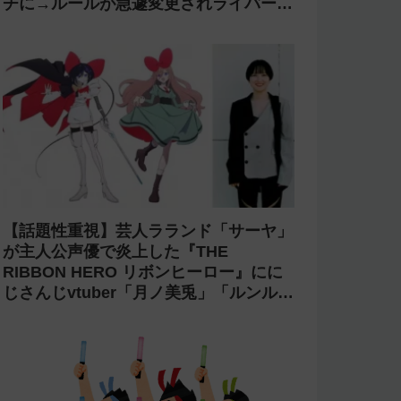
チに→ルールが急遽変更されライバーの
転生が可能に
【話題性重視】芸人ラランド「サーヤ」
が主人公声優で炎上した『THE
RIBBON HERO リボンヒーロー』にに
じさんじvtuber「月ノ美兎」「ルンル
ン」「でびでび・でびる」が出演！