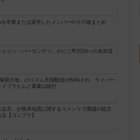
Aを卒業または退学したメンバーのその後まとめ
ェリン・バーガンディ」がにじ甲2026への名前貸
じ「塚原大地」のリズム天国配信がBANされ、ライバー
→イブラヒムと葛葉は続行
木左京」が熊本地震に関するコメントで廃墟の絵文
れる【コンプラ】