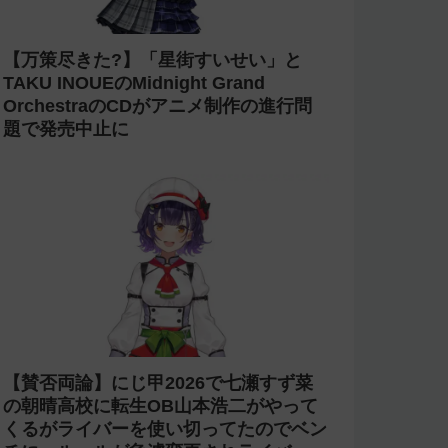
【万策尽きた?】「星街すいせい」と
TAKU INOUEのMidnight Grand
OrchestraのCDがアニメ制作の進行問
題で発売中止に
【賛否両論】にじ甲2026で七瀬すず菜
の朝晴高校に転生OB山本浩二がやって
くるがライバーを使い切ってたのでベン