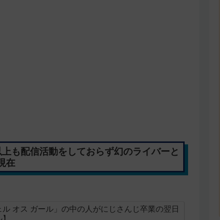
以上も配信活動をしておらず幻のライバーと
現在
ル オス ガール」の中の人がにじさんじ卒業の翌日
ル】