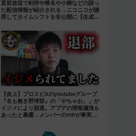
直前放送で剣持や椎名や小柳などの誤っ
た配信情報が紹介される→ニコニコが謝
罪してタイムシフトを非公開に【生成
AI?】
【炎上】プロスピAのyoutubeグループ
『名も無き野球部』の「やちゃお。」が
イジメにより脱退。アプデの情報漏洩も
あったと暴露→メンバーのVIPが事実無
根だと否定