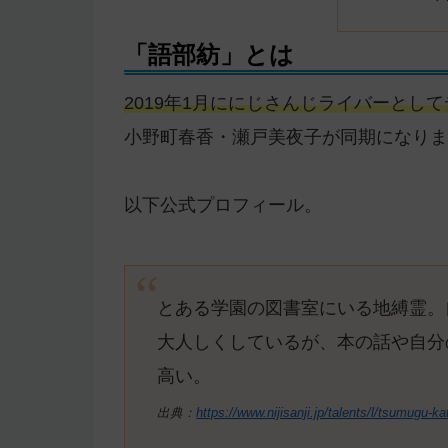
「語部紡」とは
2019年1月ににじさんじライバーとしてデ
小野町春香・瀬戸美夜子が同期になりま
以下公式プロフィール。
とある学園の図書室にいる地縛霊。
大人しくしているが、本の話や自分
高い。
出典：
https://www.nijisanji.jp/talents/l/tsumugu-ka