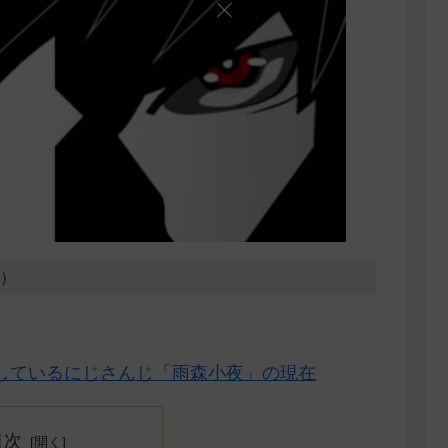
5）
しているにじさんじ「雨森小夜」の現在
目次