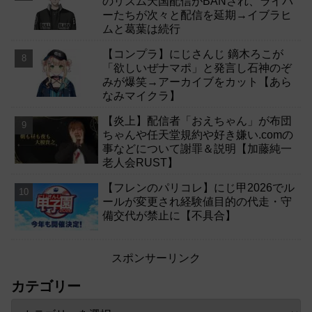
のリズム天国配信がBANされ、ライバ
ーたちが次々と配信を延期→イブラヒ
ムと葛葉は続行
【コンプラ】にじさんじ 鏑木ろこが
「欲しいぜナマポ」と発言し石神のぞ
みが爆笑→アーカイブをカット【あら
なみマイクラ】
【炎上】配信者「おえちゃん」が布団
ちゃんや任天堂規約や好き嫌い.comの
事などについて謝罪＆説明【加藤純一
老人会RUST】
【フレンのパリコレ】にじ甲2026でル
ールが変更され経験値目的の代走・守
備交代が禁止に【不具合】
スポンサーリンク
カテゴリー