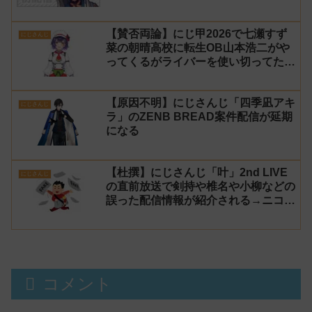
【賛否両論】にじ甲2026で七瀬すず
にじさんじ
菜の朝晴高校に転生OB山本浩二がや
ってくるがライバーを使い切ってたの
でベンチに→ルールが急遽変更されラ
イバーの転生が可能に
【原因不明】にじさんじ「四季凪アキ
にじさんじ
ラ」のZENB BREAD案件配信が延期
になる
【杜撰】にじさんじ「叶」2nd LIVE
にじさんじ
の直前放送で剣持や椎名や小柳などの
誤った配信情報が紹介される→ニコニ
コが謝罪してタイムシフトを非公開に
【生成AI?】
コメント