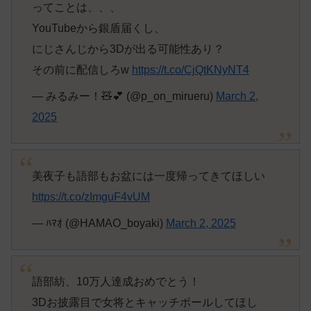
ってことは、、、
YouTubeから銀盾届くし、
にじさんじから3Dが出る可能性あり？
その前に配信しろw
https://t.co/CjQtKNyNT4
— みるみー！🧸💕 (@p_on_mirueru)
March 2,
2025
美夜子も語部もお盆には一度帰ってきてほしい
https://t.co/zImguF4vUM
— ﾊﾏｵ (@HAMAO_boyaki)
March 2, 2025
語部紡、10万人達成おめでとう！
3Dお披露目で女将とキャッチボールしてほし