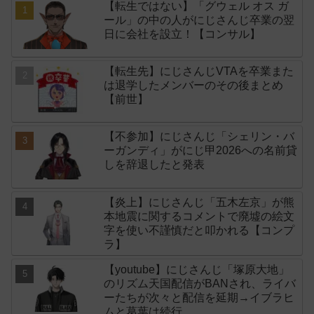
【転生ではない】「グウェル オス ガ
ール」の中の人がにじさんじ卒業の翌
日に会社を設立！【コンサル】
【転生先】にじさんじVTAを卒業また
は退学したメンバーのその後まとめ
【前世】
【不参加】にじさんじ「シェリン・バ
ーガンディ」がにじ甲2026への名前貸
しを辞退したと発表
【炎上】にじさんじ「五木左京」が熊
本地震に関するコメントで廃墟の絵文
字を使い不謹慎だと叩かれる【コンプ
ラ】
【youtube】にじさんじ「塚原大地」
のリズム天国配信がBANされ、ライバ
ーたちが次々と配信を延期→イブラヒ
ムと葛葉は続行