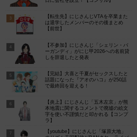
日に会社を設立！【コンサル】
【転生先】にじさんじVTAを卒業また
は退学したメンバーのその後まとめ
【前世】
【不参加】にじさんじ「シェリン・バ
ーガンディ」がにじ甲2026への名前貸
しを辞退したと発表
【完結】大喜と千夏がセックスしたと
話題になった『アオのハコ』が250話
で最終回を迎える！
【炎上】にじさんじ「五木左京」が熊
本地震に関するコメントで廃墟の絵文
字を使い不謹慎だと叩かれる【コンプ
ラ】
【youtube】にじさんじ「塚原大地」