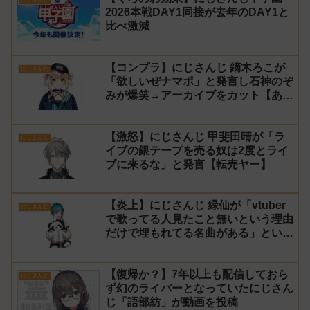
2026本戦DAY1同接が去年のDAY1と
比べ激減
【コンプラ】にじさんじ 鏑木ろこが
にじさんじ
「欲しいぜナマポ」と発言し石神のぞ
みが爆笑→アーカイブをカット【あら
なみマイクラ】
【激怒】にじさんじ 甲斐田晴が「ラ
にじさんじ
イブの銀テープを売る奴は2度とライ
ブに来るな」と発言【転売ヤー】
【炎上】にじさんじ 緑仙が「vtuber
にじさんじ
で歌ってる人見たこと無いという理由
だけで埋もれてる名曲がある」という
生成AIの文章を投稿し叩かれる
【復帰か？】7年以上も配信しておら
にじさんじ
ず幻のライバーとなっていたにじさん
じ「語部紡」が動画を投稿