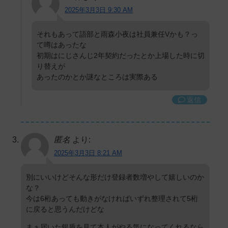
2025年3月3日 9:30 AM
それもあって語部と雨森小夜は社員兼任Vかも？っ
て噂はあったな
初期はにじさんじ2年契約だったとか上場した時に切
り替えが
あったのかとか謎なところは実際ある
返信
匿名
より:
2025年3月3日 8:21 AM
別にいいけどそんな形だけ登録者数増やして嬉しいのか
な？
今は6桁あっても動きがなければいずれ整理されて5桁
に戻ると思うんだけどな
まぁ届いた銀盾を見て本人がやる気になってくれるなら