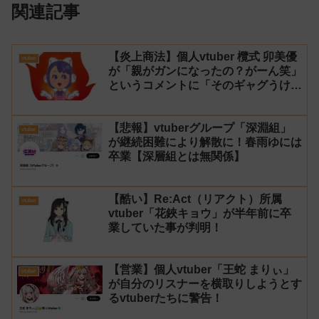
関連記事
【炎上商法】個人vtuber 欖式 卯美優
vtuber
が「親がガンになったの？がーん笑」
というコメントに「そのギャグうけ
る！」と返せないとvtuberになるの
はオススメしないと投稿し叩かれる
【悲報】vtuberグループ「深淵組」
vtuber
が継続困難により解散に！春雨ゆには
卒業【深層組とは無関係】
【酷い】Re:Act（リアクト）所属
vtuber
vtuber「花鋏キョウ」が半年前に卒
業していた事が判明！
【営業】個人vtuber「王蛇 まりぃ」
vtuber
が自分のリスナーを横取りしようとす
るvtuberたちに警告！