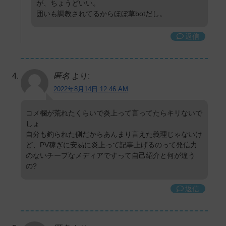
が、ちょうどいい。
囲いも調教されてるからほぼ草botだし。
返信
匿名
より:
2022年8月14日 12:46 AM
コメ欄が荒れたくらいで炎上って言ってたらキリないで
しょ
自分も釣られた側だからあんまり言えた義理じゃないけ
ど、PV稼ぎに安易に炎上って記事上げるのって発信力
のないチープなメディアですって自己紹介と何が違う
の?
返信