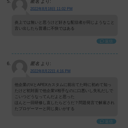
匿名
より:
2022年8月18日 11:02 PM
炎上では無いと思うけど好きな配信者が同じようなこと
言い出したら普通に不快ではある
返信
匿名
より:
2022年8月22日 4:16 PM
他企業のVとAPEXカスタムに前出てた時に初めて知っ
たけど初対面で他企業V相手なのに口悪いし失礼だしで
こいつどうなってんだよと思った
ほんと一回研修し直したらどうだ？問題発言で解雇され
たプロゲーマーと同じ臭いがする
返信