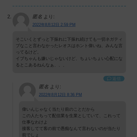
匿名
より:
2022年8月12日 2:59 PM
そこいくとずっと下振れに下振れ続けても一切ネガティ
ブなこと言わなかったレオスはホント偉いね、みんな言
ってるけど。
イブちゃんも嫌いじゃないけど、ちょいちょい心配にな
るとこあるねんなぁ、、、
返信
匿名
より:
2022年8月12日 8:36 PM
偉いんじゃなく当たり前のことだから
この人たちって配信業を生業としていて、これって
仕事なわけよ
接客してて客の前で愚痴なんて言わないのが当たり
前でしょ