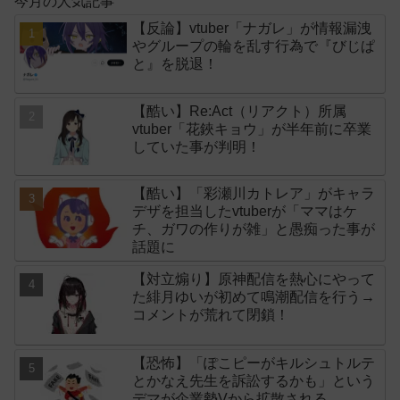
今月の人気記事
【反論】vtuber「ナガレ」が情報漏洩
やグループの輪を乱す行為で『びじぱ
と』を脱退！
【酷い】Re:Act（リアクト）所属
vtuber「花鋏キョウ」が半年前に卒業
していた事が判明！
【酷い】「彩瀬川カトレア」がキャラ
デザを担当したvtuberが「ママはケ
チ、ガワの作りが雑」と愚痴った事が
話題に
【対立煽り】原神配信を熱心にやって
た緋月ゆいが初めて鳴潮配信を行う→
コメントが荒れて閉鎖！
【恐怖】「ぽこピーがキルシュトルテ
とかなえ先生を訴訟するかも」という
デマが企業勢Vから拡散される