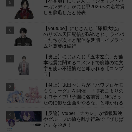
【不参加】にじさんじ「シェリン・バ
ーガンディ」がにじ甲2026への名前貸
しを辞退したと発表
【youtube】にじさんじ「塚原大地」
のリズム天国配信がBANされ、ライバ
ーたちが次々と配信を延期→イブラヒ
ムと葛葉は続行
【炎上】にじさんじ「五木左京」が熊
本地震に関するコメントで廃墟の絵文
字を使い不謹慎だと叩かれる【コンプ
ラ】
【炎上】兎田ぺこらが『パワプロケモ
ミミリーグ』を開催→「博衣こよりの
ホロライブ甲子園に名前貸しNGだっ
たのに似た企画をやるな」と叩かれる
【反論】vtuber「ナガレ」が情報漏洩
やグループの輪を乱す行為で『びじぱ
と』を脱退！