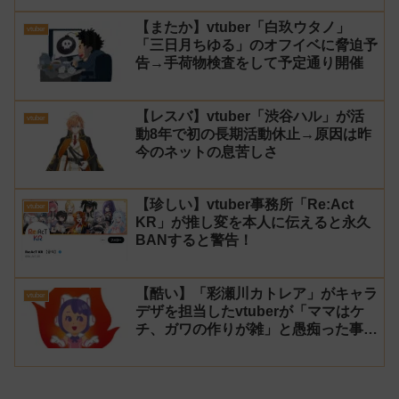
【またか】vtuber「白玖ウタノ」
vtuber
「三日月ちゆる」のオフイベに脅迫予
告→手荷物検査をして予定通り開催
【レスバ】vtuber「渋谷ハル」が活
vtuber
動8年で初の長期活動休止→原因は昨
今のネットの息苦しさ
【珍しい】vtuber事務所「Re:Act
vtuber
KR」が推し変を本人に伝えると永久
BANすると警告！
【酷い】「彩瀬川カトレア」がキャラ
vtuber
デザを担当したvtuberが「ママはケ
チ、ガワの作りが雑」と愚痴った事が
話題に