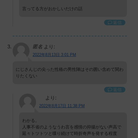
言ってる方がおかしいだけの話
返信
匿名
より:
2022年8月13日 3:01 PM
にじさんじの尖った性格の男性陣はその囲い含めて関わ
りたくない
返信
より:
2022年8月17日 11:38 PM
わかる。
人事不省のようなうわ言を感情の抑揚がない声高で
延々トツトツと喋り続けて時折奇声を発する程度