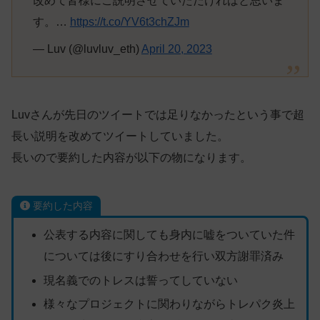
改めて皆様にご説明させていただければと思いま
す。…
https://t.co/YV6t3chZJm
— Luv (@luvluv_eth)
April 20, 2023
Luvさんが先日のツイートでは足りなかったという事で超
長い説明を改めてツイートしていました。
長いので要約した内容が以下の物になります。
要約した内容
公表する内容に関しても身内に嘘をついていた件
については後にすり合わせを行い双方謝罪済み
現名義でのトレスは誓ってしていない
様々なプロジェクトに関わりながらトレパク炎上