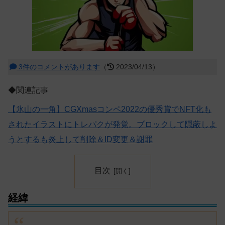
3件のコメントがあります
（
2023/04/13）
◆関連記事
【氷山の一角】CGXmasコンペ2022の優秀賞でNFT化も
されたイラストにトレパクが発覚。ブロックして隠蔽しよ
うとするも炎上して削除＆ID変更＆謝罪
目次
経緯