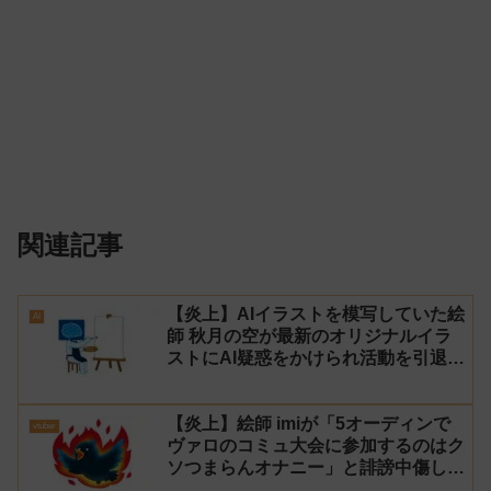
関連記事
【炎上】AIイラストを模写していた絵
AI
師 秋月の空が最新のオリジナルイラ
ストにAI疑惑をかけられ活動を引退！
【反AI】
【炎上】絵師 imiが「5オーディンで
vtuber
ヴァロのコミュ大会に参加するのはク
ソつまらんオナニー」と誹謗中傷し謝
罪→vtuber「葉月いのり」がブチギ