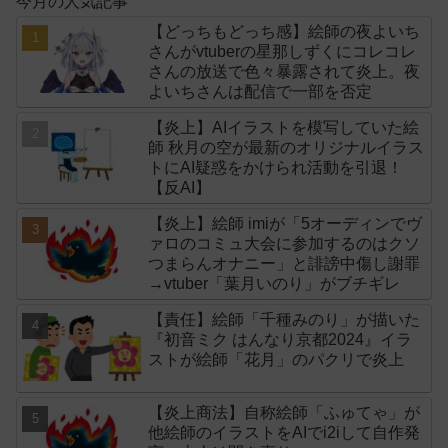
今月の人気記事
【どっちもどっち感】絵師の夜よいち
さんがvtuberの星那しずくにコレコレ
さんの放送で色々暴露されて炎上。夜
よいちさんは配信で一部を否定
【炎上】AIイラストを模写していた絵
師 秋月の空が最新のオリジナルイラス
トにAI疑惑をかけられ活動を引退！
【反AI】
【炎上】絵師 imiが「5オーディンでヴ
ァロのコミュ大会に参加するのはクソ
つまらんオナニー」と誹謗中傷し謝罪
→vtuber「葉月いのり」がブチギレ
【責任】絵師「千種みのり」が描いた
『初音ミク はんなり京都2024』イラ
ストが絵師「花月」のパクリで炎上
【炎上商法】自称絵師「ふゅてゃ」が
他絵師のイラストをAIでi2iして自作発