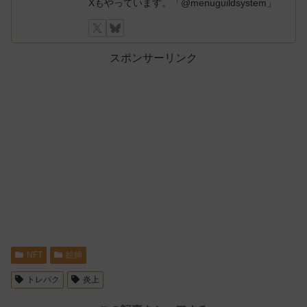
Xもやっています。「@menuguildsystem」
スポンサーリンク
NFT
絵師
トレパク
炎上