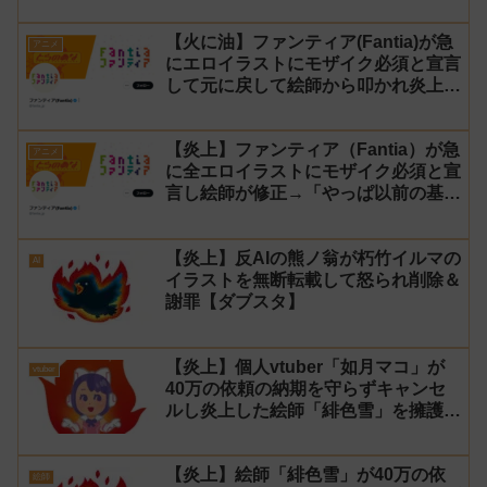
レ
【火に油】ファンティア(Fantia)が急
アニメ
にエロイラストにモザイク必須と宣言
して元に戻して絵師から叩かれ炎上し
た件について長文で言い訳！【警察】
【炎上】ファンティア（Fantia）が急
アニメ
に全エロイラストにモザイク必須と宣
言し絵師が修正→「やっぱ以前の基準
に戻す」と言い出し叩かれる
【炎上】反AIの熊ノ翁が朽竹イルマの
AI
イラストを無断転載して怒られ削除＆
謝罪【ダブスタ】
【炎上】個人vtuber「如月マコ」が
vtuber
40万の依頼の納期を守らずキャンセ
ルし炎上した絵師「緋色雪」を擁護＆
依頼人を批判して叩かれる
【炎上】絵師「緋色雪」が40万の依
絵師