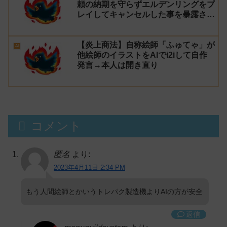
頼の納期を守らずエルデンリングをプ
レイしてキャンセルした事を暴露され
叩かれる【イラストレーター】
【炎上商法】自称絵師「ふゅてゃ」が
AI
他絵師のイラストをAIでi2iして自作
発言→本人は開き直り
コメント
匿名
より:
2023年4月11日 2:34 PM
もう人間絵師とかいうトレパク製造機よりAIの方が安全
返信