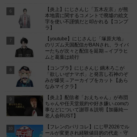
【炎上】にじさんじ「五木左京」が熊
本地震に関するコメントで廃墟の絵文
字を使い不謹慎だと叩かれる【コンプ
ラ】
【youtube】にじさんじ「塚原大地」
のリズム天国配信がBANされ、ライバ
ーたちが次々と配信を延期→イブラヒ
ムと葛葉は続行
【コンプラ】にじさんじ 鏑木ろこが
「欲しいぜナマポ」と発言し石神のぞ
みが爆笑→アーカイブをカット【あら
なみマイクラ】
【炎上】配信者「おえちゃん」が布団
ちゃんや任天堂規約や好き嫌い.comの
事などについて謝罪＆説明【加藤純一
老人会RUST】
【フレンのパリコレ】にじ甲2026でル
ールが変更され経験値目的の代走・守