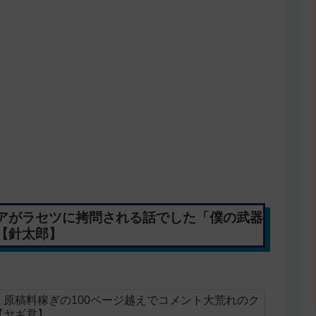
アがラセツに拷問される話でした「僕の武器
想【針太郎】
原稿料稼ぎの100ページ越えでコメント大荒れのク
【ヤギ君】