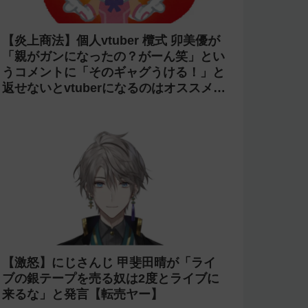
【炎上商法】個人vtuber 欖式 卯美優が
「親がガンになったの？がーん笑」とい
うコメントに「そのギャグうける！」と
返せないとvtuberになるのはオススメし
ないと投稿し叩かれる
【激怒】にじさんじ 甲斐田晴が「ライ
ブの銀テープを売る奴は2度とライブに
来るな」と発言【転売ヤー】