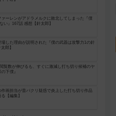
ファーレンがアドラメルクに敗北してしまった『僕
ない』167話 感想【針太郎】
登場した理由が説明された『僕の武器は攻撃力1の針
針太郎】
け閲覧数が伸びるも、すぐに激減し打ち切り候補のヤ
様の下僕』
の作画担当が昔パクリ疑惑で炎上した打ち切り作品
語る【編集】