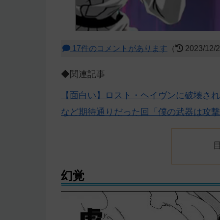
17件のコメントがあります
（
2023/12/
◆関連記事
【面白い】ロスト・ヘイヴンに破壊され
など期待通りだった回「僕の武器は攻撃力
幻覚