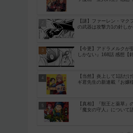
【謎】ファーレン・マク
の武器は攻撃力1の針しか
【今更】アドラメルクが
しかない』168話 感想【
【当然】炎上して1話だ
ギ君先生の新連載『お嬢
【真相】『獣王と薬草』
『魔女の守人』について