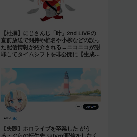
【杜撰】にじさんじ「叶」2nd LIVEの
直前放送で剣持や椎名や小柳などの誤っ
た配信情報が紹介される→ニコニコが謝
罪してタイムシフトを非公開に【生成
AI?】
【失踪】ホロライブを卒業した がう
る・ぐらの転生先 sabaが配信をしなく