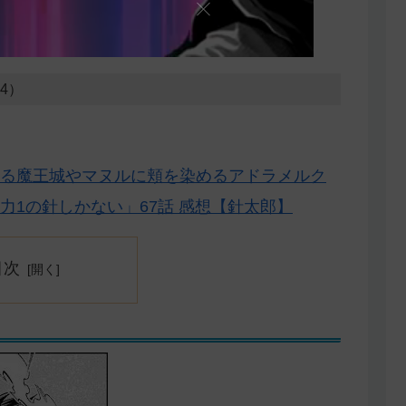
24）
る魔王城やマヌルに頬を染めるアドラメルク
1の針しかない」67話 感想【針太郎】
目次