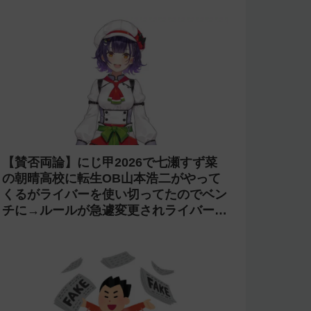
【賛否両論】にじ甲2026で七瀬すず菜
の朝晴高校に転生OB山本浩二がやって
くるがライバーを使い切ってたのでベン
チに→ルールが急遽変更されライバーの
転生が可能に