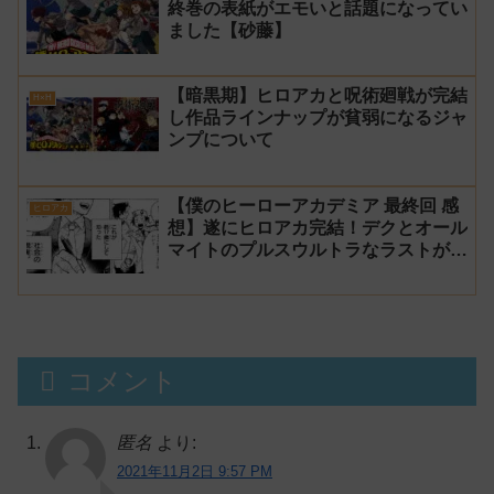
終巻の表紙がエモいと話題になってい
ました【砂藤】
【暗黒期】ヒロアカと呪術廻戦が完結
H×H
し作品ラインナップが貧弱になるジャ
ンプについて
【僕のヒーローアカデミア 最終回 感
ヒロアカ
想】遂にヒロアカ完結！デクとオール
マイトのプルスウルトラなラストが素
晴らしく感動！【堀越先生に感謝】
コメント
匿名
より:
2021年11月2日 9:57 PM