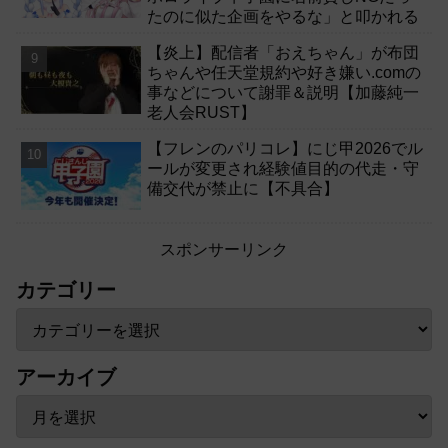
たのに似た企画をやるな」と叩かれる
【炎上】配信者「おえちゃん」が布団
ちゃんや任天堂規約や好き嫌い.comの
事などについて謝罪＆説明【加藤純一
老人会RUST】
【フレンのパリコレ】にじ甲2026でル
ールが変更され経験値目的の代走・守
備交代が禁止に【不具合】
スポンサーリンク
カテゴリー
アーカイブ