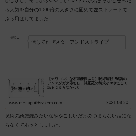
がしかし、そこからややこしいバトルが始まるかと思った
ら大気を自分の1000倍の大きさに固めて左ストレートで
ぶっ飛ばしてました。
管理人
信じてたぜスターアンドストライプ・・・
【オワコンになる可能性あり】呪術廻戦156話の
アンケがガタ落ちし、綺羅羅の術式がややこしく
話もつまらなかった
2021.08.30
www.menuguildsystem.com
呪術の綺羅羅みたいなややこしいだけのつまらない話にな
らなくてホッとしました。