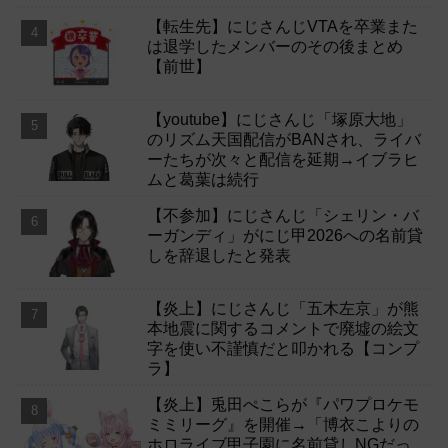
【転生先】にじさんじVTAを卒業また
は退学したメンバーのその後まとめ
【前世】
【youtube】にじさんじ「塚原大地」
のリズム天国配信がBANされ、ライバ
ーたちが次々と配信を延期→イブラヒ
ムと葛葉は続行
【不参加】にじさんじ「シェリン・バ
ーガンディ」がにじ甲2026への名前貸
しを辞退したと発表
【炎上】にじさんじ「五木左京」が熊
本地震に関するコメントで廃墟の絵文
字を使い不謹慎だと叩かれる【コンプ
ラ】
【炎上】兎田ぺこらが『パワプロケモ
ミミリーグ』を開催→「博衣こよりの
ホロライブ甲子園に名前貸しNGだっ