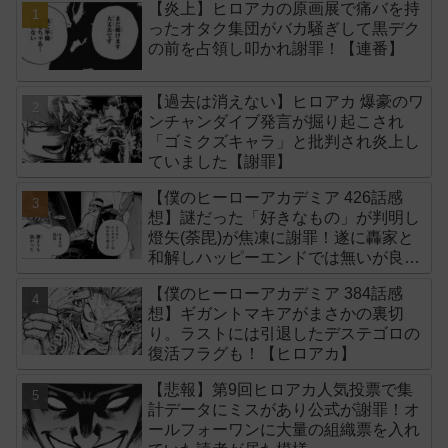
【炎上】ヒロアカの原画展で痛バを持
ったオタク集団がバカ騒ぎして黒デク
の前を占領し叩かれ謝罪！【連番】
【過去は消えない】ヒロアカ 爆豪のワ
ンチャンダイブ発言が掘り起こされ
「ゴミクズキャラ」と批判され炎上し
ていました【謝罪】
【僕のヒーローアカデミア 426話感
想】謎だった「好きなもの」が判明し
燈矢(荼毘)が焦凍に謝罪！遂に轟家と
和解しハッピーエンドでは無いが良い
終わり方だった【ヒロアカ】
【僕のヒーローアカデミア 384話感
想】ギガントマキアがまさかの裏切
り。ラストには引退したデステゴロの
復活フラグも！【ヒロアカ】
【悲報】第9回ヒロアカ人気投票で集
計データにミスがあり公式が謝罪！オ
ールフォーワンに大量の組織票を入れ