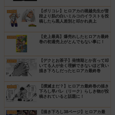
【ポリコレ】ヒロアカの堀越先生が普
ヒロアカ
段より肌の白いミルコのイラストを投
稿したら黒人差別と叩かれ炎上
【史上最高】爆売れしたヒロアカ最終
ヒロアカ
巻の初週売上がとんでもない事に！
【デクとお茶子】発情期とか言って叩
ヒロアカ
いてる人が全く理解できないほど良い
描き下ろしだったヒロアカ最終巻
【撲滅まだ？】ヒロアカ最終巻の描き
ヒロアカ
下ろし早バレ（リーク）らしき物が投
稿されていると話題に！
【描き下ろし38ページ】ヒロアカ最
ヒロアカ