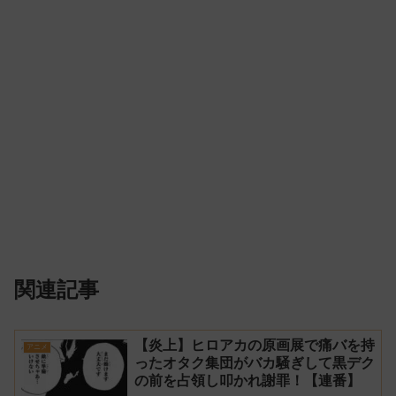
関連記事
【炎上】ヒロアカの原画展で痛バを持
アニメ
ったオタク集団がバカ騒ぎして黒デク
の前を占領し叩かれ謝罪！【連番】