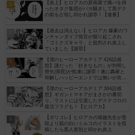
【炎上】ヒロアカの原画展で痛バを持
ったオタク集団がバカ騒ぎして黒デク
の前を占領し叩かれ謝罪！【連番】
【過去は消えない】ヒロアカ 爆豪のワ
ンチャンダイブ発言が掘り起こされ
「ゴミクズキャラ」と批判され炎上し
ていました【謝罪】
【僕のヒーローアカデミア 426話感
想】謎だった「好きなもの」が判明し
燈矢(荼毘)が焦凍に謝罪！遂に轟家と
和解しハッピーエンドでは無いが良い
終わり方だった【ヒロアカ】
【僕のヒーローアカデミア 384話感
想】ギガントマキアがまさかの裏切
り。ラストには引退したデステゴロの
復活フラグも！【ヒロアカ】
【ポリコレ】ヒロアカの堀越先生が普
段より肌の白いミルコのイラストを投
稿したら黒人差別と叩かれ炎上