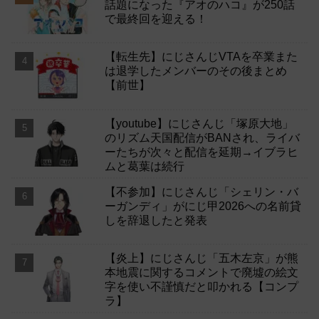
話題になった『アオのハコ』が250話
で最終回を迎える！
【転生先】にじさんじVTAを卒業また
は退学したメンバーのその後まとめ
【前世】
【youtube】にじさんじ「塚原大地」
のリズム天国配信がBANされ、ライバ
ーたちが次々と配信を延期→イブラヒ
ムと葛葉は続行
【不参加】にじさんじ「シェリン・バ
ーガンディ」がにじ甲2026への名前貸
しを辞退したと発表
【炎上】にじさんじ「五木左京」が熊
本地震に関するコメントで廃墟の絵文
字を使い不謹慎だと叩かれる【コンプ
ラ】