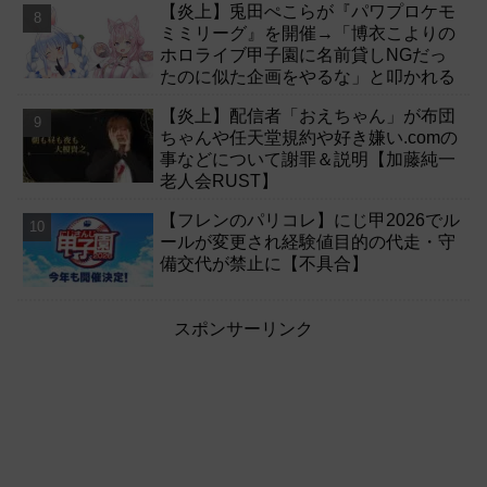
【炎上】兎田ぺこらが『パワプロケモ
ミミリーグ』を開催→「博衣こよりの
ホロライブ甲子園に名前貸しNGだっ
たのに似た企画をやるな」と叩かれる
【炎上】配信者「おえちゃん」が布団
ちゃんや任天堂規約や好き嫌い.comの
事などについて謝罪＆説明【加藤純一
老人会RUST】
【フレンのパリコレ】にじ甲2026でル
ールが変更され経験値目的の代走・守
備交代が禁止に【不具合】
スポンサーリンク