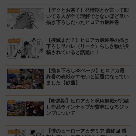
【デクとお茶子】発情期とか言って叩
ヒロアカ
いてる人が全く理解できないほど良い
描き下ろしだったヒロアカ最終巻
【撲滅まだ？】ヒロアカ最終巻の描き
ヒロアカ
下ろし早バレ（リーク）らしき物が投
稿されていると話題に！
【描き下ろし38ページ】ヒロアカ最
ヒロアカ
終巻の表紙がエモいと話題になってい
ました【砂藤】
【暗黒期】ヒロアカと呪術廻戦が完結
H×H
し作品ラインナップが貧弱になるジャ
ンプについて
【僕のヒーローアカデミア 最終回 感
ヒロアカ