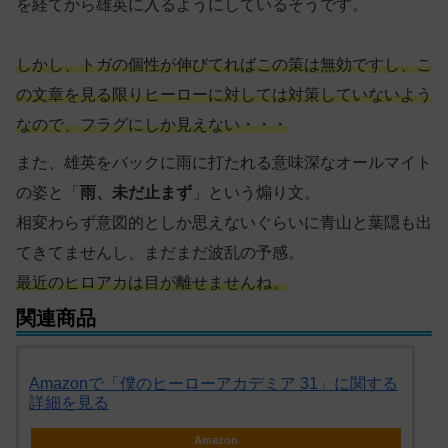
を経てから雄英に入るようにしているそうです。
しかし、トガの個性が伸びてればこの策は無効ですし、こ
の文章を見る限りヒーローに対しては対策していないよう
なので、フラグにしか見えない・・・
また、雄英をバックに雨に打たれる意味深なオールマイト
の姿と「
雨、未だ止まず
」という煽り文。
相変わらず意図的としか思えないぐらいに青山と葉隠も出
てきてませんし、まだまだ波乱の予感。
最近のヒロアカは目が離せませんね。
関連商品
Amazonで「僕のヒーローアカデミア 31」に関する
詳細を見る
Amazon