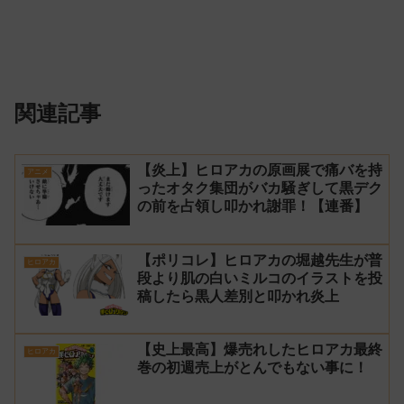
関連記事
【炎上】ヒロアカの原画展で痛バを持
アニメ
ったオタク集団がバカ騒ぎして黒デク
の前を占領し叩かれ謝罪！【連番】
【ポリコレ】ヒロアカの堀越先生が普
ヒロアカ
段より肌の白いミルコのイラストを投
稿したら黒人差別と叩かれ炎上
【史上最高】爆売れしたヒロアカ最終
ヒロアカ
巻の初週売上がとんでもない事に！