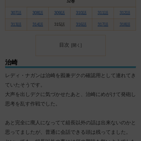
32巻
307話
308話
309話
310話
311話
312話
313話
314話
315話
316話
317話
318話
目次
治崎
レディ・ナガンは治崎を囮兼デクの確認用として連れてき
ていたそうです。
大声を出しデクに気づかせたあと、治崎にめがけて発砲し
思考を乱す作戦でした。
あと完全に廃人になってて組長以外の話は出来ないのかと
思ってましたが、普通に会話できる頭は残ってました。