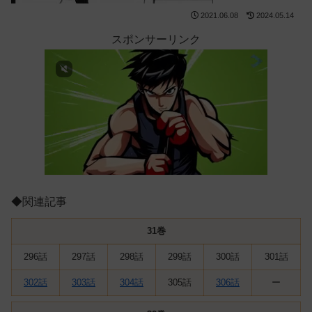
2021.06.08
2024.05.14
スポンサーリンク
◆関連記事
31巻
296話
297話
298話
299話
300話
301話
302話
303話
304話
305話
306話
ー