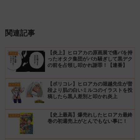
関連記事
【炎上】ヒロアカの原画展で痛バを持
アニメ
ったオタク集団がバカ騒ぎして黒デク
の前を占領し叩かれ謝罪！【連番】
【ポリコレ】ヒロアカの堀越先生が普
ヒロアカ
段より肌の白いミルコのイラストを投
稿したら黒人差別と叩かれ炎上
【史上最高】爆売れしたヒロアカ最終
ヒロアカ
巻の初週売上がとんでもない事に！