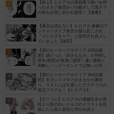
【炎上】ヒロアカの原画展で痛バを持
ったオタク集団がバカ騒ぎして黒デク
の前を占領し叩かれ謝罪！【連番】
【過去は消えない】ヒロアカ 爆豪のワ
ンチャンダイブ発言が掘り起こされ
「ゴミクズキャラ」と批判され炎上し
ていました【謝罪】
【僕のヒーローアカデミア 426話感
想】謎だった「好きなもの」が判明し
燈矢(荼毘)が焦凍に謝罪！遂に轟家と
和解しハッピーエンドでは無いが良い
終わり方だった【ヒロアカ】
【僕のヒーローアカデミア 384話感
想】ギガントマキアがまさかの裏切
り。ラストには引退したデステゴロの
復活フラグも！【ヒロアカ】
【ポリコレ】ヒロアカの堀越先生が普
段より肌の白いミルコのイラストを投
稿したら黒人差別と叩かれ炎上