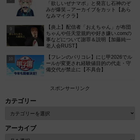
「欲しいぜナマポ」と発言し石神のぞ
みが爆笑→アーカイブをカット【あら
なみマイクラ】
【炎上】配信者「おえちゃん」が布団
ちゃんや任天堂規約や好き嫌い.comの
事などについて謝罪＆説明【加藤純一
老人会RUST】
【フレンのパリコレ】にじ甲2026でル
ールが変更され経験値目的の代走・守
備交代が禁止に【不具合】
スポンサーリンク
カテゴリー
アーカイブ