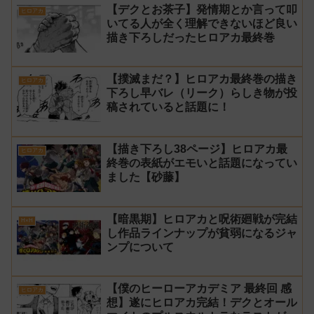
【デクとお茶子】発情期とか言って叩
ヒロアカ
いてる人が全く理解できないほど良い
描き下ろしだったヒロアカ最終巻
【撲滅まだ？】ヒロアカ最終巻の描き
ヒロアカ
下ろし早バレ（リーク）らしき物が投
稿されていると話題に！
【描き下ろし38ページ】ヒロアカ最
ヒロアカ
終巻の表紙がエモいと話題になってい
ました【砂藤】
【暗黒期】ヒロアカと呪術廻戦が完結
H×H
し作品ラインナップが貧弱になるジャ
ンプについて
【僕のヒーローアカデミア 最終回 感
ヒロアカ
想】遂にヒロアカ完結！デクとオール