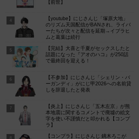
【前世】
【youtube】にじさんじ「塚原大地」
のリズム天国配信がBANされ、ライバ
ーたちが次々と配信を延期→イブラヒ
ムと葛葉は続行
【完結】大喜と千夏がセックスしたと
話題になった『アオのハコ』が250話
で最終回を迎える！
【不参加】にじさんじ「シェリン・バ
ーガンディ」がにじ甲2026への名前貸
しを辞退したと発表
【炎上】にじさんじ「五木左京」が熊
本地震に関するコメントで廃墟の絵文
字を使い不謹慎だと叩かれる【コンプ
ラ】
【コンプラ】にじさんじ 鏑木ろこが