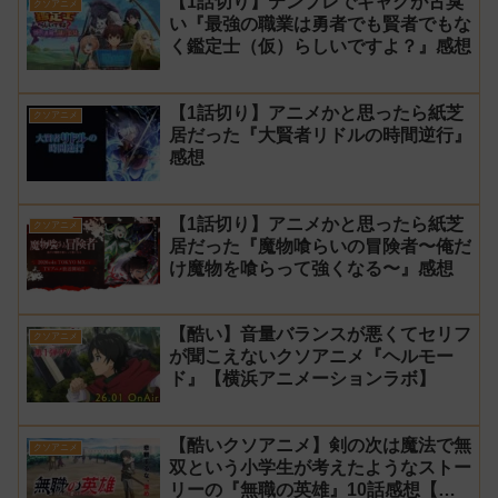
【1話切り】テンプレでギャグが古臭
クソアニメ
い『最強の職業は勇者でも賢者でもな
く鑑定士（仮）らしいですよ？』感想
【1話切り】アニメかと思ったら紙芝
クソアニメ
居だった『大賢者リドルの時間逆行』
感想
【1話切り】アニメかと思ったら紙芝
クソアニメ
居だった『魔物喰らいの冒険者〜俺だ
け魔物を喰らって強くなる〜』感想
【酷い】音量バランスが悪くてセリフ
クソアニメ
が聞こえないクソアニメ『ヘルモー
ド』【横浜アニメーションラボ】
【酷いクソアニメ】剣の次は魔法で無
クソアニメ
双という小学生が考えたようなストー
リーの『無職の英雄』10話感想【キ