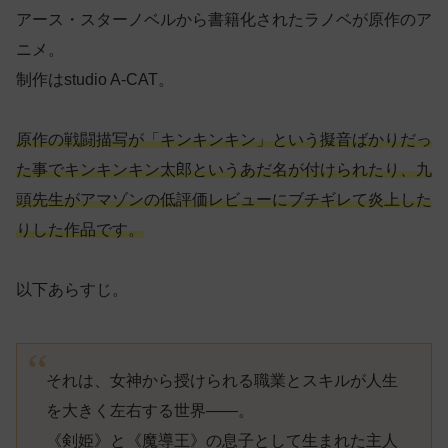
アース・スターノベルから書籍化されたラノベが原作のア
ニメ。
制作はstudio A-CAT。
原作の戦闘描写が「キンキンキン」という擬音ばかりだっ
た事でキンキンキン太郎というあだ名が付けられたり、九
頭先生がアマゾンの低評価レビューにブチギレて炎上した
りした作品です。
以下あらすじ。
それは、女神から授けられる職業とスキルが人生
を大きく左右する世界――。
《剣姫》と《魔導王》の息子として生まれた主人