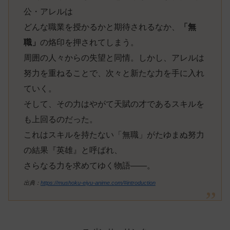
公・アレルは
どんな職業を授かるかと期待されるなか、
「無
職」
の烙印を押されてしまう。
周囲の人々からの失望と同情。しかし、アレルは
努力を重ねることで、次々と新たな力を手に入れ
ていく。
そして、その力はやがて天賦の才であるスキルを
も上回るのだった。
これはスキルを持たない「無職」がたゆまぬ努力
の結果『英雄』と呼ばれ、
さらなる力を求めてゆく物語――。
出典：
https://mushoku-eiyu-anime.com/#introduction