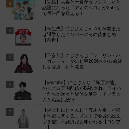
【完結】大喜と千夏がセックスしたと
話題になった『アオのハコ』が250話
で最終回を迎える！
【転生先】にじさんじVTAを卒業また
は退学したメンバーのその後まとめ
【前世】
【不参加】にじさんじ「シェリン・バ
ーガンディ」がにじ甲2026への名前貸
しを辞退したと発表
【youtube】にじさんじ「塚原大地」
のリズム天国配信がBANされ、ライバ
ーたちが次々と配信を延期→イブラヒ
ムと葛葉は続行
【炎上】にじさんじ「五木左京」が熊
本地震に関するコメントで廃墟の絵文
字を使い不謹慎だと叩かれる【コンプ
ラ】