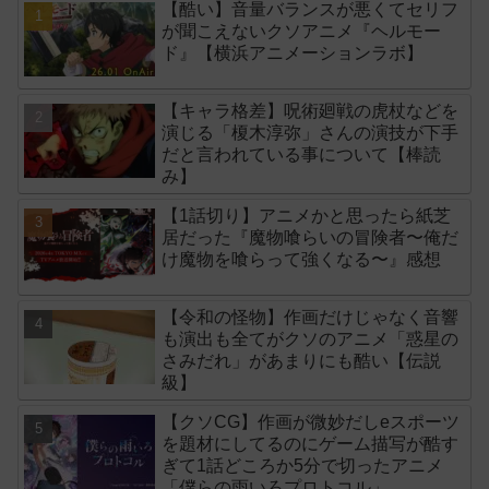
【酷い】音量バランスが悪くてセリフ
が聞こえないクソアニメ『ヘルモー
ド』【横浜アニメーションラボ】
【キャラ格差】呪術廻戦の虎杖などを
演じる「榎木淳弥」さんの演技が下手
だと言われている事について【棒読
み】
【1話切り】アニメかと思ったら紙芝
居だった『魔物喰らいの冒険者〜俺だ
け魔物を喰らって強くなる〜』感想
【令和の怪物】作画だけじゃなく音響
も演出も全てがクソのアニメ「惑星の
さみだれ」があまりにも酷い【伝説
級】
【クソCG】作画が微妙だしeスポーツ
を題材にしてるのにゲーム描写が酷す
ぎて1話どころか5分で切ったアニメ
「僕らの雨いろプロトコル」