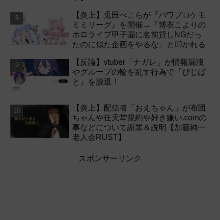
【炎上】兎田ぺこらが『パワプロケモ
ミミリーグ』を開催→「博衣こよりの
ホロライブ甲子園に名前貸しNGだっ
たのに似た企画をやるな」と叩かれる
【反論】vtuber「ナガレ」が情報漏洩
やグループの輪を乱す行為で『びじぱ
と』を脱退！
【炎上】配信者「おえちゃん」が布団
ちゃんや任天堂規約や好き嫌い.comの
事などについて謝罪＆説明【加藤純一
老人会RUST】
スポンサーリンク