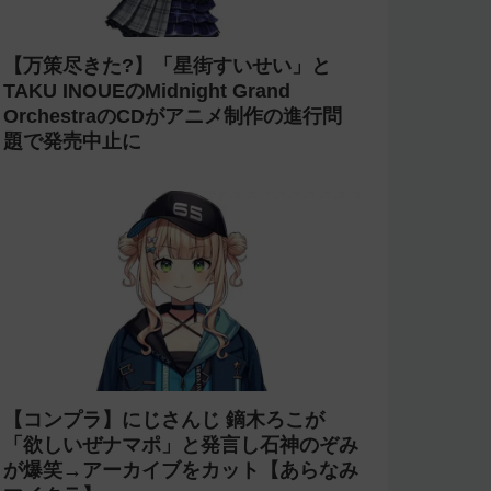
【炎上】にじさんじ 緑仙が「vtuberで
歌ってる人見たこと無いという理由だけ
で埋もれてる名曲がある」という生成AI
の文章を投稿し叩かれる
【杜撰】にじさんじ「叶」2nd LIVEの
直前放送で剣持や椎名や小柳などの誤っ
た配信情報が紹介される→ニコニコが謝
罪してタイムシフトを非公開に【生成
AI?】