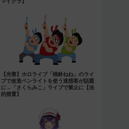
【万策尽きた?】「星街すいせい」と
TAKU INOUEのMidnight Grand
OrchestraのCDがアニメ制作の進行問
題で発売中止に