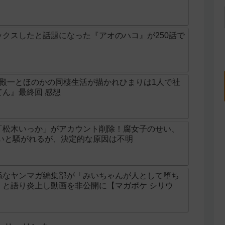
クスしたと話題になった『アオのハコ』が250話で
の殿一とほのかの同棲生活が描かれひまりは1人で社
ん』最終回 感想
「松木いっか」がアカウント削除！腐女子のせい、
せいと騒がれるが、決定的な原因は不明
係なヤンマガ編集部が「みいちゃんが人として堕ち
」と語り炎上し動画を非公開に【マガポケ シリウ