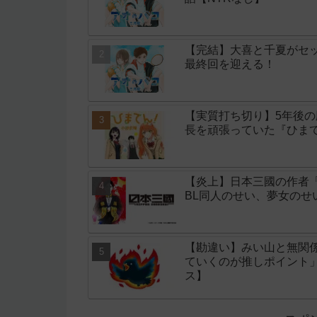
【完結】大喜と千夏がセッ
最終回を迎える！
【実質打ち切り】5年後
長を頑張っていた『ひまて
【炎上】日本三國の作者
BL同人のせい、夢女の
【勘違い】みい山と無関
ていくのが推しポイント
ス】