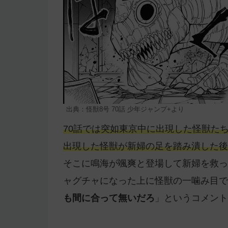
出典：怪獣8号 70話 少年ジャンプ+より
70話では突如東京中に出現した怪獣た
出現した怪獣が新婦の足を踏み潰した後
そこに鳴海が颯爽と登場して新婦を救っ
ャグチャになった上に怪獣の一噛み目で
も間に合って無いだろ
」というコメント