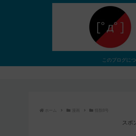
このブログにつ
ホーム
漫画
怪獣8号
スポ