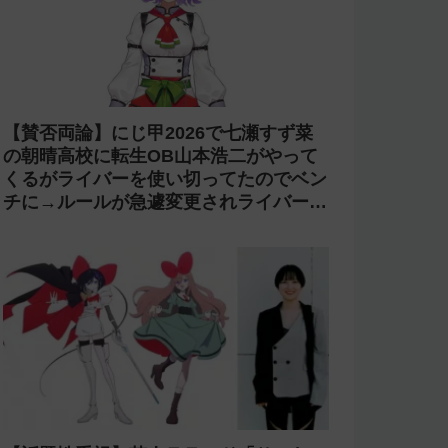
【コンプラ】にじさんじ 鏑木ろこが
「欲しいぜナマポ」と発言し石神のぞみ
が爆笑→アーカイブをカット【あらなみ
マイクラ】
【光害】ホロライブ「桃鈴ねね」のライ
ブで改造ペンライトを使う迷惑客が話題