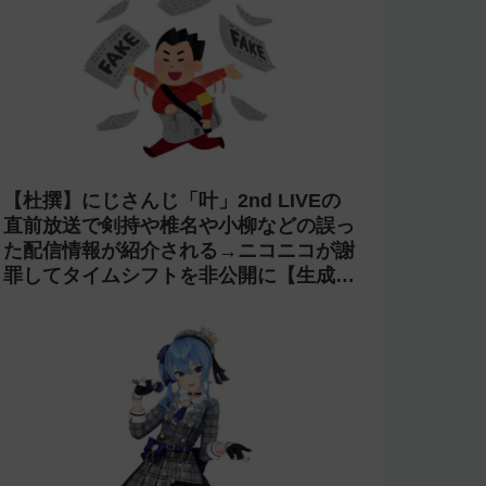
【炎上】プロスピAのyoutubeグループ
『名も無き野球部』の「やちゃお。」が
イジメにより脱退。アプデの情報漏洩も
あったと暴露→メンバーのVIPが事実無
根だと否定