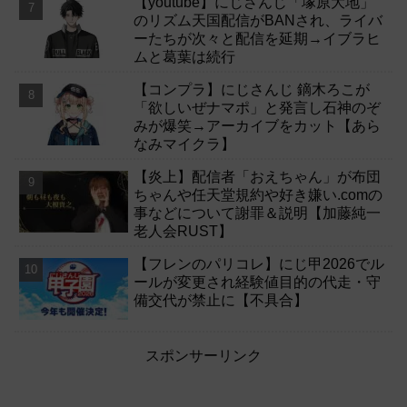
【youtube】にじさんじ「塚原大地」
のリズム天国配信がBANされ、ライバ
ーたちが次々と配信を延期→イブラヒ
ムと葛葉は続行
【コンプラ】にじさんじ 鏑木ろこが
「欲しいぜナマポ」と発言し石神のぞ
みが爆笑→アーカイブをカット【あら
なみマイクラ】
【炎上】配信者「おえちゃん」が布団
ちゃんや任天堂規約や好き嫌い.comの
事などについて謝罪＆説明【加藤純一
老人会RUST】
【フレンのパリコレ】にじ甲2026でル
ールが変更され経験値目的の代走・守
備交代が禁止に【不具合】
スポンサーリンク