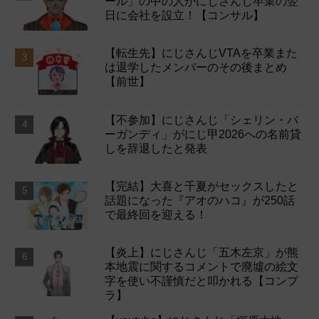
ール」の中の人がにじさんじ卒業の翌
日に会社を設立！【コンサル】
【転生先】にじさんじVTAを卒業また
は退学したメンバーのその後まとめ
【前世】
【不参加】にじさんじ「シェリン・バ
ーガンディ」がにじ甲2026への名前貸
しを辞退したと発表
【完結】大喜と千夏がセックスしたと
話題になった『アオのハコ』が250話
で最終回を迎える！
【炎上】にじさんじ「五木左京」が熊
本地震に関するコメントで廃墟の絵文
字を使い不謹慎だと叩かれる【コンプ
ラ】