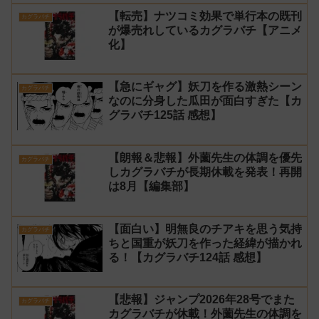
【転売】ナツコミ効果で単行本の既刊
カグラバチ
が爆売れしているカグラバチ【アニメ
化】
【急にギャグ】妖刀を作る激熱シーン
カグラバチ
なのに分身した瓜田が面白すぎた【カ
グラバチ125話 感想】
【朗報＆悲報】外薗先生の体調を優先
カグラバチ
しカグラバチが長期休載を発表！再開
は8月【編集部】
【面白い】明無良のチアキを思う気持
カグラバチ
ちと国重が妖刀を作った経緯が描かれ
る！【カグラバチ124話 感想】
【悲報】ジャンプ2026年28号でまた
カグラバチ
カグラバチが休載！外薗先生の体調を