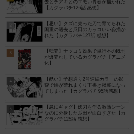
去とチアキとのエモい青春が描かれた
【カグラバチ126話 感想】
【思い】クズに売った刀で育てられた
国重の過去と瓜田のカッコいい姿描か
れた【カグラバチ127話 感想】
【転売】ナツコミ効果で単行本の既刊
が爆売れしているカグラバチ【アニメ
化】
【酷い】予想通り2号連続カラーの影
響で絵が荒れまくり下書き掲載になっ
てしまった【カグラバチ 95話感想】
【急にギャグ】妖刀を作る激熱シーン
なのに分身した瓜田が面白すぎた【カ
グラバチ125話 感想】