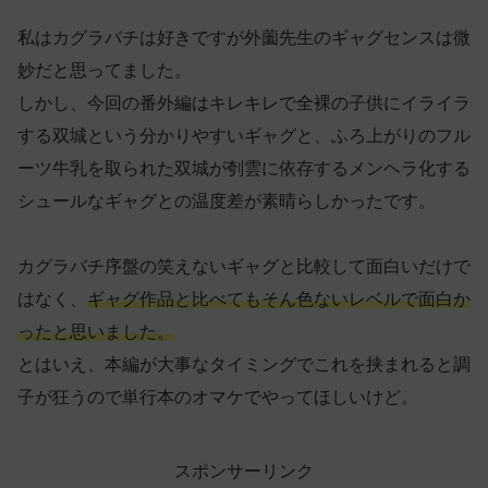
私はカグラバチは好きですが外薗先生のギャグセンスは微
妙だと思ってました。
しかし、今回の番外編はキレキレで全裸の子供にイライラ
する双城という分かりやすいギャグと、ふろ上がりのフル
ーツ牛乳を取られた双城が刳雲に依存するメンヘラ化する
シュールなギャグとの温度差が素晴らしかったです。
カグラバチ序盤の笑えないギャグと比較して面白いだけで
はなく、
ギャグ作品と比べてもそん色ないレベルで面白か
ったと思いました。
とはいえ、本編が大事なタイミングでこれを挟まれると調
子が狂うので単行本のオマケでやってほしいけど。
スポンサーリンク