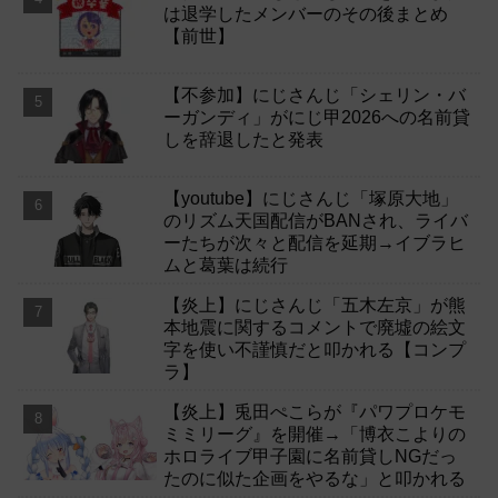
は退学したメンバーのその後まとめ
【前世】
【不参加】にじさんじ「シェリン・バ
ーガンディ」がにじ甲2026への名前貸
しを辞退したと発表
【youtube】にじさんじ「塚原大地」
のリズム天国配信がBANされ、ライバ
ーたちが次々と配信を延期→イブラヒ
ムと葛葉は続行
【炎上】にじさんじ「五木左京」が熊
本地震に関するコメントで廃墟の絵文
字を使い不謹慎だと叩かれる【コンプ
ラ】
【炎上】兎田ぺこらが『パワプロケモ
ミミリーグ』を開催→「博衣こよりの
ホロライブ甲子園に名前貸しNGだっ
たのに似た企画をやるな」と叩かれる