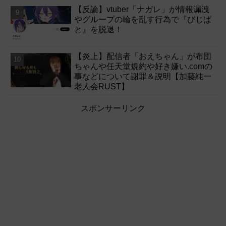
【反論】vtuber「ナガレ」が情報漏洩
やグループの輪を乱す行為で『びじぱ
と』を脱退！
【炎上】配信者「おえちゃん」が布団
ちゃんや任天堂規約や好き嫌い.comの
事などについて謝罪＆説明【加藤純一
老人会RUST】
スポンサーリンク