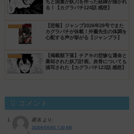
ちと国重が妖刀を作った経緯が描かれ
る！【カグラバチ124話 感想】
【悲報】ジャンプ2026年28号でまた
カグラバチ
カグラバチが休載！外薗先生の体調を
心配する声が挙がる【ジャンプラ】
【掲載順下落】チアキの悲惨な運命と
カグラバチ
棄却された妖刀計画。炎骨についても
描写された【カグラバチ123話 感想】
コメント
匿名
より:
2025年9月9日 7:30 AM