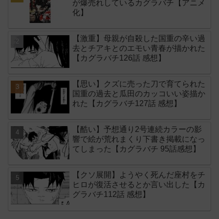
が爆売れしているカグラバチ【アニメ
化】
【激重】母親が自殺した国重の辛い過
去とチアキとのエモい青春が描かれた
【カグラバチ126話 感想】
【思い】クズに売った刀で育てられた
国重の過去と瓜田のカッコいい姿描か
れた【カグラバチ127話 感想】
【酷い】予想通り2号連続カラーの影
響で絵が荒れまくり下書き掲載になっ
てしまった【カグラバチ 95話感想】
【クソ展開】ようやく死んだ座村をチ
ヒロが復活させるとか言い出した【カ
グラバチ112話 感想】