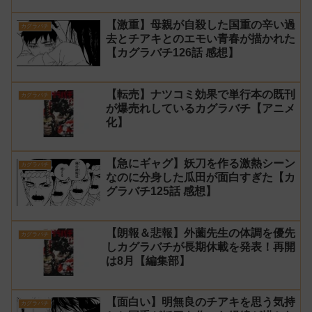
【激重】母親が自殺した国重の辛い過
カグラバチ
去とチアキとのエモい青春が描かれた
【カグラバチ126話 感想】
【転売】ナツコミ効果で単行本の既刊
カグラバチ
が爆売れしているカグラバチ【アニメ
化】
【急にギャグ】妖刀を作る激熱シーン
カグラバチ
なのに分身した瓜田が面白すぎた【カ
グラバチ125話 感想】
【朗報＆悲報】外薗先生の体調を優先
カグラバチ
しカグラバチが長期休載を発表！再開
は8月【編集部】
【面白い】明無良のチアキを思う気持
カグラバチ