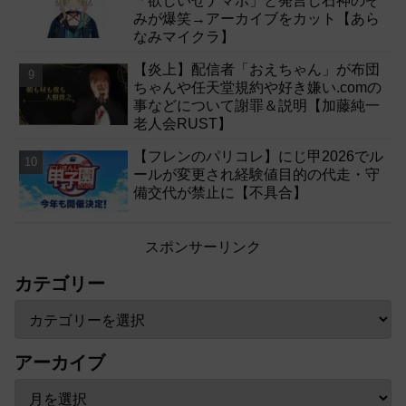
「欲しいぜナマポ」と発言し石神のぞ
みが爆笑→アーカイブをカット【あら
なみマイクラ】
【炎上】配信者「おえちゃん」が布団
ちゃんや任天堂規約や好き嫌い.comの
事などについて謝罪＆説明【加藤純一
老人会RUST】
【フレンのパリコレ】にじ甲2026でル
ールが変更され経験値目的の代走・守
備交代が禁止に【不具合】
スポンサーリンク
カテゴリー
アーカイブ