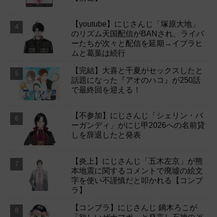
【youtube】にじさんじ「塚原大地」
のリズム天国配信がBANされ、ライバ
ーたちが次々と配信を延期→イブラヒ
ムと葛葉は続行
【完結】大喜と千夏がセックスしたと
話題になった『アオのハコ』が250話
で最終回を迎える！
【不参加】にじさんじ「シェリン・バ
ーガンディ」がにじ甲2026への名前貸
しを辞退したと発表
【炎上】にじさんじ「五木左京」が熊
本地震に関するコメントで廃墟の絵文
字を使い不謹慎だと叩かれる【コンプ
ラ】
【コンプラ】にじさんじ 鏑木ろこが