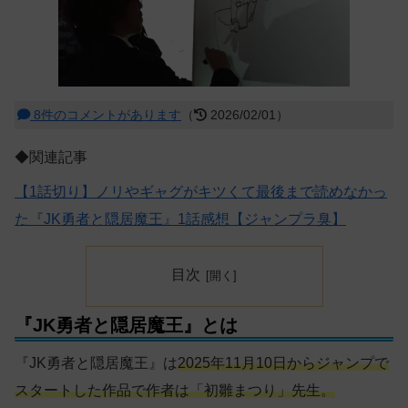
8件のコメントがあります
（
2026/02/01）
◆関連記事
【1話切り】ノリやギャグがキツくて最後まで読めなかっ
た『JK勇者と隠居魔王』1話感想【ジャンプラ臭】
目次
『JK勇者と隠居魔王』とは
『JK勇者と隠居魔王』は
2025年11月10日からジャンプで
スタートした作品で作者は「初雛まつり」先生。