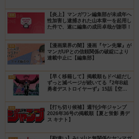
【炎上】マンガワン編集部が未成年へ
漫画
性加害し逮捕された山本章一を起用し
た件で、遂に編集の成田卓哉が謝罪！
【漫画業界の闇】漫画『ヤン先輩』が
漫画
マンガUPとの信頼関係の破綻により
連載中止に【編集部】
【早く移籍して】掲載順もドベ組だし
漫画
ずっと減ページが続いてる『2年B組
勇者デストロイヤーず』15話【空
知】
【打ち切り候補】週刊少年ジャンプ
漫画
2026年36号の掲載順【夏と蛍影 勇デ
ス キナト】
【勘違い】みい山と無関係なヤンマガ
アニメ