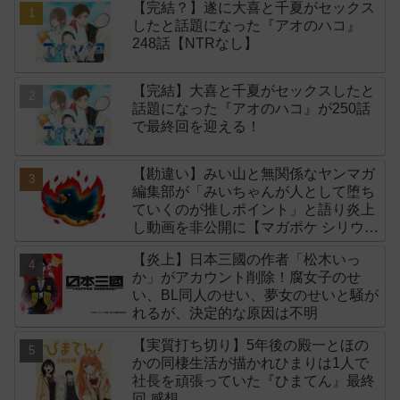
【完結？】遂に大喜と千夏がセックス
したと話題になった『アオのハコ』
248話【NTRなし】
【完結】大喜と千夏がセックスしたと
話題になった『アオのハコ』が250話
で最終回を迎える！
【勘違い】みい山と無関係なヤンマガ
編集部が「みいちゃんが人として堕ち
ていくのが推しポイント」と語り炎上
し動画を非公開に【マガポケ シリウ
ス】
【炎上】日本三國の作者「松木いっ
か」がアカウント削除！腐女子のせ
い、BL同人のせい、夢女のせいと騒が
れるが、決定的な原因は不明
【実質打ち切り】5年後の殿一とほの
かの同棲生活が描かれひまりは1人で
社長を頑張っていた『ひまてん』最終
回 感想