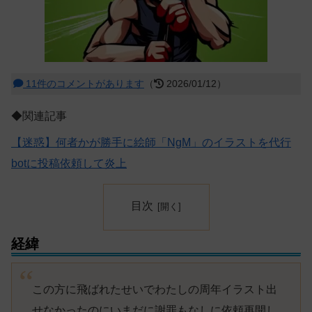
11件のコメントがあります
（
2026/01/12）
◆関連記事
【迷惑】何者かが勝手に絵師「NgM」のイラストを代行
botに投稿依頼して炎上
目次
経緯
この方に飛ばれたせいでわたしの周年イラスト出
せなかったのにいまだに謝罪もなしに依頼再開し