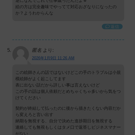
逆になんでこれで仕事蹴ったんだよｗ
絵の方は完全趣味でやってて対応おざなりになったの
か？ようわからんな
返信
匿名
より:
2026年1月9日 11:26 AM
この絵師さんの話ではないけどこの手のトラブルは小規
模絵師がよく起こしてます
表に出ない話だから詳しい事は言えないけど
この手の話は個人依頼だとめちゃくちゃ多いから気をつ
けてください
契約が終結して払ったのに後から描きたくない内容だか
ら変えろと言い出す
納期を無視する、自分で決めた進捗期日を無視する
連絡しても無視もしくはタメ口で返答しビジネスマナー
がない