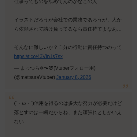
仕事ってものを舐めてんのかなこの人
イラストだろうが会社での業務であろうが、人か
ら依頼されて請け負ってるなら責任持てよなあ…
そんなに難しいか？自分の行動に責任持つのって
https://t.co/43Vln1s7sx
— まっつら❄🐾🌸(Vtuberフォロー用)
(@mattsuraVtuber)
January 8, 2026
(´・ω・`)信用を得るのは多大な努力が必要だけど
落とすのは一瞬だからね、また頑張れとしかいえ
ない