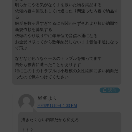
明らかにやる気がなく手を抜いた物を納品する
依頼内容を無視もしくは違ったり間違った内容で納品す
る
納期を数ヶ月すぎてるにも関わらずそれより短い納期で
新規依頼を募集する
依頼のやり取り中に年単位で音信不通になる
お金受け取ってから数年納品しないまま音信不通になっ
て飛ぶ
などなど色々なケースのトラブルを知ってます
自分も被害に遭ったことがあります
特にこの手のトラブルは小規模の女性絵師に多い傾向だ
ったので気をつけてください
返信
匿名
より:
2026年1月9日 4:03 PM
描きたくない内容だから変えろ
！！？