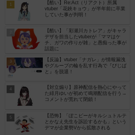
【酷い】Re:Act（リアクト）所属
vtuber「花鋏キョウ」が半年前に卒業
していた事が判明！
【酷い】「彩瀬川カトレア」がキャラ
デザを担当したvtuberが「ママはケ
チ、ガワの作りが雑」と愚痴った事が
話題に
【反論】vtuber「ナガレ」が情報漏洩
やグループの輪を乱す行為で『びじぱ
と』を脱退！
【対立煽り】原神配信を熱心にやって
た緋月ゆいが初めて鳴潮配信を行う→
コメントが荒れて閉鎖！
【恐怖】「ぽこピーがキルシュトルテ
とかなえ先生を訴訟するかも」という
デマが企業勢Vから拡散される