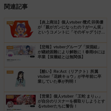
関連記事
【炎上商法】個人vtuber 欖式 卯美優
vtuber
が「親がガンになったの？がーん笑」
というコメントに「そのギャグうけ
る！」と返せないとvtuberになるの
はオススメしないと投稿し叩かれる
【悲報】vtuberグループ「深淵組」
vtuber
が継続困難により解散に！春雨ゆには
卒業【深層組とは無関係】
【酷い】Re:Act（リアクト）所属
vtuber
vtuber「花鋏キョウ」が半年前に卒
業していた事が判明！
【営業】個人vtuber「王蛇 まりぃ」
vtuber
が自分のリスナーを横取りしようとす
るvtuberたちに警告！