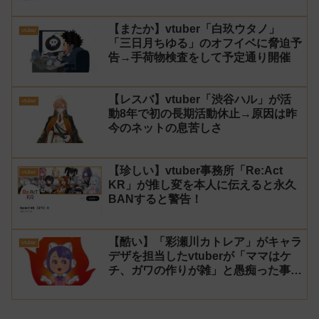
【またか】vtuber「白玖ウタノ」
vtuber
「三日月ちゆる」のオフイベに脅迫予
告→手荷物検査をして予定通り開催
【レスバ】vtuber「渋谷ハル」が活
vtuber
動8年で初の長期活動休止→原因は昨
今のネットの息苦しさ
【珍しい】vtuber事務所「Re:Act
vtuber
KR」が推し変を本人に伝えると永久
BANすると警告！
【酷い】「彩瀬川カトレア」がキャラ
vtuber
デザを担当したvtuberが「ママはケ
チ、ガワの作りが雑」と愚痴った事が
話題に