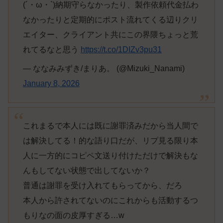
(´・ω・`)納期守らなかったり、製作依頼代金払わ
なかったりと定期的にポスト流れてくる辺りクリ
エイター、クライアント共にこの界隈ちょっと荒
れてるなと思う
https://t.co/1DIZv3pu31
— ななみみずき/まりあ。 (@Mizuki_Nanami)
January 8, 2026
これまるで本人には既に謝罪済みだから当人間で
は解決してる！的な語り口だが、リプ見る限り本
人に一方的にコピペ文送り付けただけで解決もな
んもしてない状態で出してないか？
普通は謝罪を受け入れてもらってから、だろ
本人から許されてないのにこれからも活動するつ
もりなの面の皮厚すぎる…w