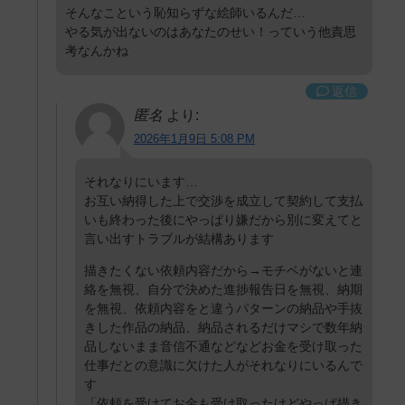
そんなこという恥知らずな絵師いるんだ…
やる気が出ないのはあなたのせい！っていう他責思
考なんかね
返信
匿名
より:
2026年1月9日 5:08 PM
それなりにいます…
お互い納得した上で交渉を成立して契約して支払
いも終わった後にやっぱり嫌だから別に変えてと
言い出すトラブルが結構あります
描きたくない依頼内容だから→モチベがないと連
絡を無視、自分で決めた進捗報告日を無視、納期
を無視、依頼内容をと違うパターンの納品や手抜
きした作品の納品、納品されるだけマシで数年納
品しないまま音信不通などなどお金を受け取った
仕事だとの意識に欠けた人がそれなりにいるんで
す
「依頼を受けてお金も受け取ったけどやっぱ描き