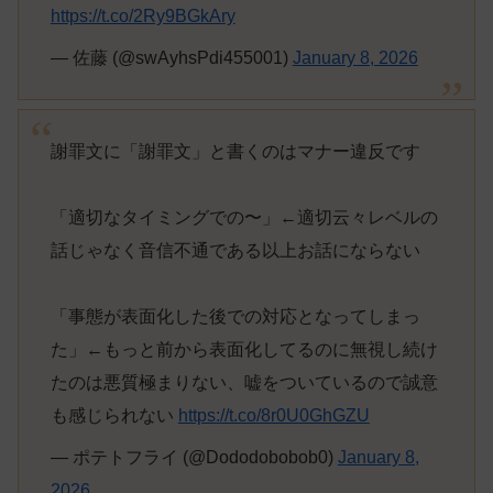
https://t.co/2Ry9BGkAry
— 佐藤 (@swAyhsPdi455001)
January 8, 2026
謝罪文に「謝罪文」と書くのはマナー違反です
「適切なタイミングでの〜」←適切云々レベルの
話じゃなく音信不通である以上お話にならない
「事態が表面化した後での対応となってしまっ
た」←もっと前から表面化してるのに無視し続け
たのは悪質極まりない、嘘をついているので誠意
も感じられない
https://t.co/8r0U0GhGZU
— ポテトフライ (@Dododobobob0)
January 8,
2026