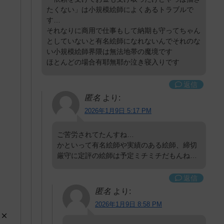
たくない」は小規模絵師によくあるトラブルで
す…
それなりに商用で仕事もして納期も守ってちゃん
としていないと有名絵師になれないんでそれのな
い小規模絵師界隈は無法地帯の魔境です
ほとんどの場合有耶無耶か泣き寝入りです
返信
匿名
より:
2026年1月9日 5:17 PM
ご苦労されてたんすね…
かといって有名絵師や実績のある絵師、締切
厳守に定評の絵師は予定ミチミチだもんね…
返信
匿名
より:
2026年1月9日 8:58 PM