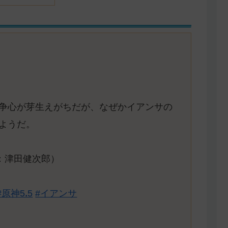
争心が芽生えがちだが、なぜかイアンサの
ようだ。
：津田健次郎）
#原神5ꓸ5
#イアンサ