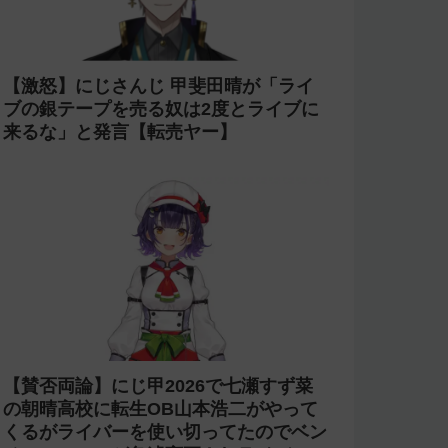
【激怒】にじさんじ 甲斐田晴が「ライ
ブの銀テープを売る奴は2度とライブに
来るな」と発言【転売ヤー】
【賛否両論】にじ甲2026で七瀬すず菜
の朝晴高校に転生OB山本浩二がやって
くるがライバーを使い切ってたのでベン