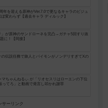
周年を迎える原神がVer.7.0で更なるキャラのビジュ
ほぼ変わらず【過去キャラ ディルック】
子」が原神のサンドローネを完凸→ガチャ5回すり抜
話題に！【同接】
ナの伝説任務で旅人とパイモンがノンデリすぎてXの
r チャマちゃんねるぃ が「リオセスリはローエンの下位
ツ振ってろ」と動画で発言し叩かれ謝罪
ンサーリンク