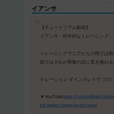
イアンサ
【チュートリアル動画】
イアンサ「科学的なトレーニング」
トレーニングマニアたちの間では競
前ではそれが尊敬の念に置き換わる
ナレーション ダインスレイヴ（CV
▼YouTube
https://t.co/m48hpFr2HU
pic.twitter.com/eSwJoCqyv4