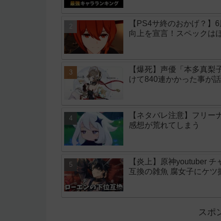
【PS4サ終のおかげ？】6
向上を宣言！スペックは
【爆死】声優「本多真梨
けて840連かかった事が
【ネタバレ注意】フリー
感想が荒れてしまう
【炎上】原神youtube
互換の雑魚 腐女子にケ
スポ