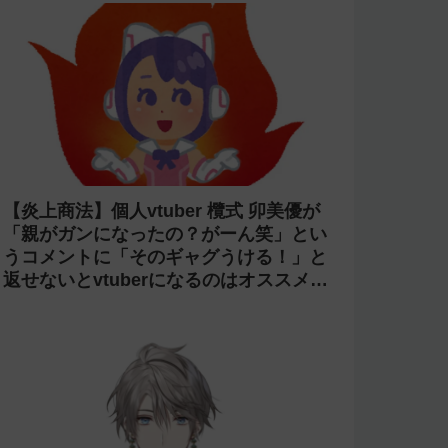
【炎上商法】個人vtuber 欖式 卯美優が
「親がガンになったの？がーん笑」とい
うコメントに「そのギャグうける！」と
返せないとvtuberになるのはオススメし
ないと投稿し叩かれる