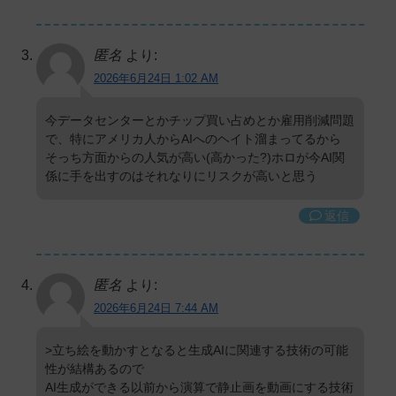
匿名
より:
2026年6月24日 1:02 AM
今データセンターとかチップ買い占めとか雇用削減問題
で、特にアメリカ人からAIへのヘイト溜まってるから
そっち方面からの人気が高い(高かった?)ホロが今AI関
係に手を出すのはそれなりにリスクが高いと思う
返信
匿名
より:
2026年6月24日 7:44 AM
>立ち絵を動かすとなると生成AIに関連する技術の可能
性が結構あるので
AI生成ができる以前から演算で静止画を動画にする技術