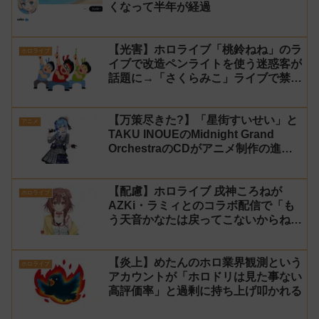
くなって半年が経過
【光害】ホロライブ「桃鈴ねね」のラ
ホロライブ
イブで改造ペンライトを使う迷惑客が
話題に→「さくらみこ」ライブで禁止
に【法的措置】
【万策尽きた?】「星街すいせい」と
アニメ
TAKU INOUEのMidnight Grand
OrchestraのCDがアニメ制作の進行
問題で発売中止に
【配慮】ホロライブ 戌神ころねが
ホロライブ
AZKi・ラミィとのコラボ配信で「も
う天音かなたは戻ってこないからね」
と発言した事について謝罪
【炎上】めたんのホロ業界観測という
ホロライブ
アカウントが「ホロドリは見た事ない
高評価率」と過剰に持ち上げ叩かれる