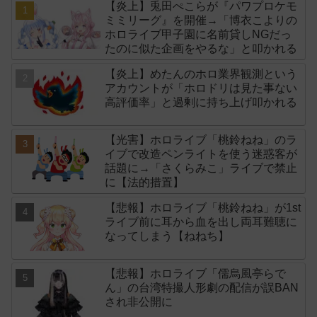
【炎上】兎田ぺこらが『パワプロケモ
ミミリーグ』を開催→「博衣こよりの
ホロライブ甲子園に名前貸しNGだっ
たのに似た企画をやるな」と叩かれる
【炎上】めたんのホロ業界観測という
アカウントが「ホロドリは見た事ない
高評価率」と過剰に持ち上げ叩かれる
【光害】ホロライブ「桃鈴ねね」のラ
イブで改造ペンライトを使う迷惑客が
話題に→「さくらみこ」ライブで禁止
に【法的措置】
【悲報】ホロライブ「桃鈴ねね」が1st
ライブ前に耳から血を出し両耳難聴に
なってしまう【ねねち】
【悲報】ホロライブ「儒烏風亭らで
ん」の台湾特撮人形劇の配信が誤BAN
され非公開に