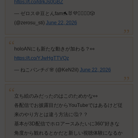
https://t.co/ldrkJs0GBZ
— ゼロス＠豆とんfam🐬🐰💜❤️‍🔥🏴‍☠️🎲
(@zerosu_sti)
June 22, 2026
holoANにも新たな動きが加わる？👀
https://t.co/YJwHgTTVQz
— ねこパンチ☄️🌸 (@KeN2il)
June 22, 2026
立ち絵のみだったのはこのためかな👀
各配信でお披露目だからYouTubeではあるけど従
来のやり方とは違う方法に🤔？？
基本が3D配信でホロアースみたいに360°好きな
角度から観れるとかだと新しい視聴体験になるか