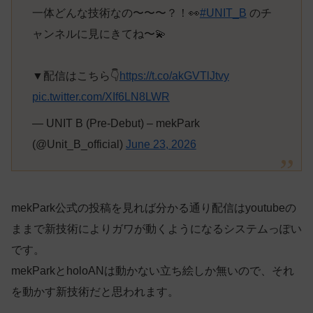
一体どんな技術なの〜〜〜？！👀
#UNIT_B
のチ
ャンネルに見にきてね〜💫
▼配信はこちら👇
https://t.co/akGVTlJtvy
pic.twitter.com/XIf6LN8LWR
— UNIT B (Pre-Debut) – mekPark
(@Unit_B_official)
June 23, 2026
mekPark公式の投稿を見れば分かる通り配信はyoutubeの
ままで新技術によりガワが動くようになるシステムっぽい
です。
mekParkとholoANは動かない立ち絵しか無いので、それ
を動かす新技術だと思われます。