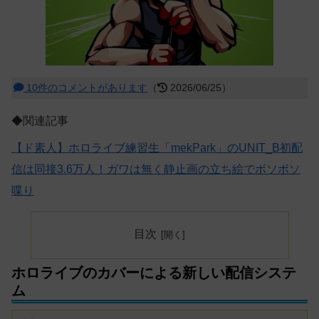
10件のコメントがあります
（
2026/06/25）
◆関連記事
【ド素人】ホロライブ練習生「mekPark」のUNIT_B初配
信は同接3.6万人！ガワは無く静止画の立ち絵でボソボソ
喋り
目次
ホロライブのカバーによる新しい配信システ
ム