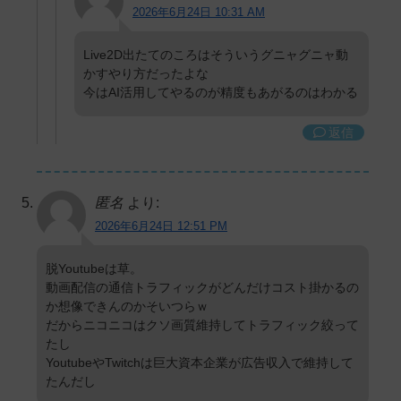
2026年6月24日 10:31 AM
Live2D出たてのころはそういうグニャグニャ動
かすやり方だったよな
今はAI活用してやるのが精度もあがるのはわかる
返信
匿名
より:
2026年6月24日 12:51 PM
脱Youtubeは草。
動画配信の通信トラフィックがどんだけコスト掛かるの
か想像できんのかそいつらｗ
だからニコニコはクソ画質維持してトラフィック絞って
たし
YoutubeやTwitchは巨大資本企業が広告収入で維持して
たんだし