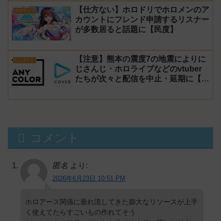
【仕方ない】ホロドリでホロメンのア
ホロライブ
カウントにフレンド申請するリスナー
が多数居ると話題に【民度】
【注意】熊本の震度7の地震によりに
にじさんじ
じさんじ・ホロライブなどのvtuber
たちが次々と配信を中止・延期に【不
謹慎厨】
コメント
匿名
より:
2026年6月23日 10:51 PM
ホロアース関係に垂れ流してきた膨大なリソースが上手
く使えてたらすごいもの作れてそう