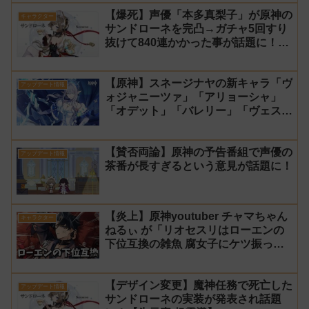
【爆死】声優「本多真梨子」が原神の
キャラクター
サンドローネを完凸→ガチャ5回すり
抜けて840連かかった事が話題に！
【同接】
【原神】スネージナヤの新キャラ「ヴ
アップデート情報
ォジャニーツァ」「アリョーシャ」
「オデット」「バレリー」「ヴェス
ナ」「ダニカ」「ノイ」「ミティヤ」
「アナスターシャ・フョードロヴナ・
【賛否両論】原神の予告番組で声優の
スネージナヤ」が一斉に発表！【声優
アップデート情報
茶番が長すぎるという意見が話題に！
氷神 第10位】
【炎上】原神youtuber チャマちゃん
キャラクター
ねるぃ が「リオセスリはローエンの
下位互換の雑魚 腐女子にケツ振って
ろ」と動画で発言し叩かれ謝罪
【デザイン変更】魔神任務で死亡した
アップデート情報
サンドローネの実装が発表され話題