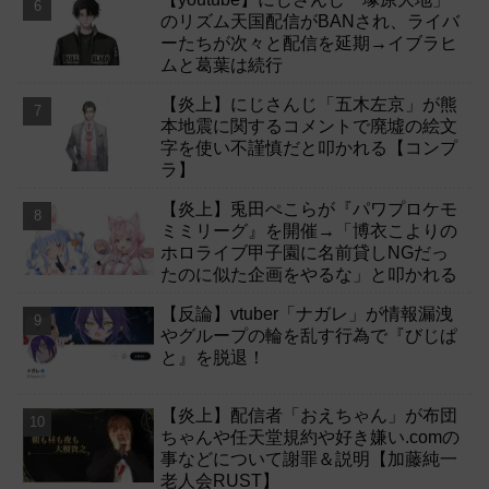
のリズム天国配信がBANされ、ライバ
ーたちが次々と配信を延期→イブラヒ
ムと葛葉は続行
【炎上】にじさんじ「五木左京」が熊
本地震に関するコメントで廃墟の絵文
字を使い不謹慎だと叩かれる【コンプ
ラ】
【炎上】兎田ぺこらが『パワプロケモ
ミミリーグ』を開催→「博衣こよりの
ホロライブ甲子園に名前貸しNGだっ
たのに似た企画をやるな」と叩かれる
【反論】vtuber「ナガレ」が情報漏洩
やグループの輪を乱す行為で『びじぱ
と』を脱退！
【炎上】配信者「おえちゃん」が布団
ちゃんや任天堂規約や好き嫌い.comの
事などについて謝罪＆説明【加藤純一
老人会RUST】