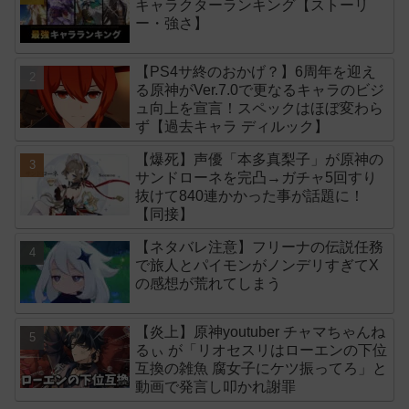
キャラクターランキング【ストーリ
ー・強さ】
【PS4サ終のおかげ？】6周年を迎え
る原神がVer.7.0で更なるキャラのビジ
ュ向上を宣言！スペックはほぼ変わら
ず【過去キャラ ディルック】
【爆死】声優「本多真梨子」が原神の
サンドローネを完凸→ガチャ5回すり
抜けて840連かかった事が話題に！
【同接】
【ネタバレ注意】フリーナの伝説任務
で旅人とパイモンがノンデリすぎてX
の感想が荒れてしまう
【炎上】原神youtuber チャマちゃんね
るぃ が「リオセスリはローエンの下位
互換の雑魚 腐女子にケツ振ってろ」と
動画で発言し叩かれ謝罪