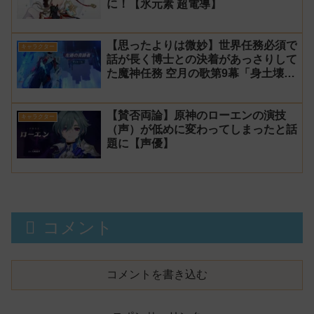
に！【氷元素 超電導】
【思ったよりは微妙】世界任務必須で
キャラクター
話が長く博士との決着があっさりして
た魔神任務 空月の歌第9幕「身土壊
空、五蘊識転」第10幕「虚空劫灰の
プラーナ」感想
【賛否両論】原神のローエンの演技
キャラクター
（声）が低めに変わってしまったと話
題に【声優】
コメント
コメントを書き込む