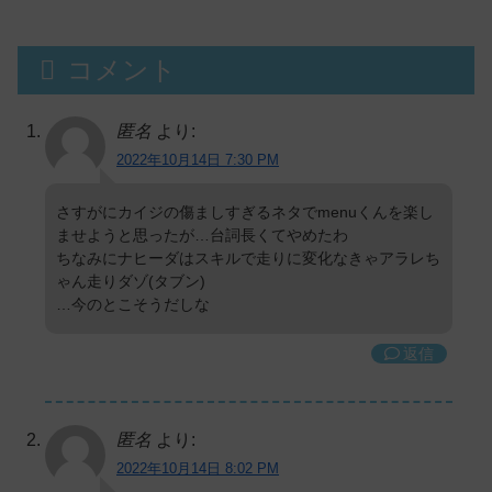
コメント
匿名
より:
2022年10月14日 7:30 PM
さすがにカイジの傷ましすぎるネタでmenuくんを楽し
ませようと思ったが…台詞長くてやめたわ
ちなみにナヒーダはスキルで走りに変化なきゃアラレち
ゃん走りダゾ(タブン)
…今のとこそうだしな
返信
匿名
より:
2022年10月14日 8:02 PM