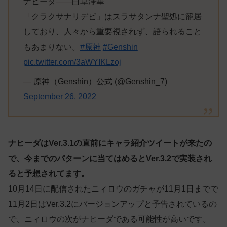
ナヒーダ——白草浄華
「クラクサナリデビ」はスラサタンナ聖処に籠居
しており、人々から重要視されず、語られること
もあまりない。
#原神
#Genshin
pic.twitter.com/3aWYIKLzoj
— 原神（Genshin）公式 (@Genshin_7)
September 26, 2022
ナヒーダはVer.3.1の直前にキャラ紹介ツイートが来たの
で、今までのパターンに当てはめるとVer.3.2で実装され
ると予想されてます。
10月14日に配信されたニィロウのガチャが11月1日までで
11月2日はVer.3.2にバージョンアップと予告されているの
で、ニィロウの次がナヒーダである可能性が高いです。