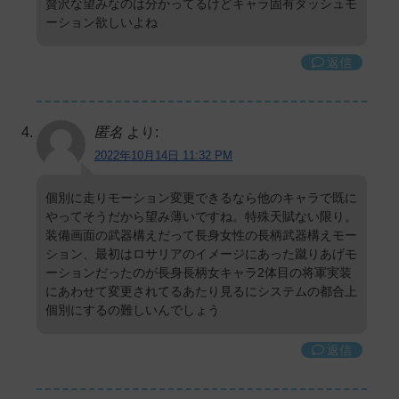
贅沢な望みなのは分かってるけどキャラ固有ダッシュモ
ーション欲しいよね
返信
匿名
より:
2022年10月14日 11:32 PM
個別に走りモーション変更できるなら他のキャラで既に
やってそうだから望み薄いですね。特殊天賦ない限り。
装備画面の武器構えだって長身女性の長柄武器構えモー
ション、最初はロサリアのイメージにあった蹴りあげモ
ーションだったのが長身長柄女キャラ2体目の将軍実装
にあわせて変更されてるあたり見るにシステムの都合上
個別にするの難しいんでしょう
返信