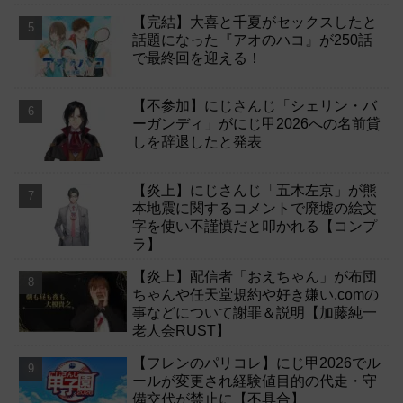
【完結】大喜と千夏がセックスしたと
話題になった『アオのハコ』が250話
で最終回を迎える！
【不参加】にじさんじ「シェリン・バ
ーガンディ」がにじ甲2026への名前貸
しを辞退したと発表
【炎上】にじさんじ「五木左京」が熊
本地震に関するコメントで廃墟の絵文
字を使い不謹慎だと叩かれる【コンプ
ラ】
【炎上】配信者「おえちゃん」が布団
ちゃんや任天堂規約や好き嫌い.comの
事などについて謝罪＆説明【加藤純一
老人会RUST】
【フレンのパリコレ】にじ甲2026でル
ールが変更され経験値目的の代走・守
備交代が禁止に【不具合】