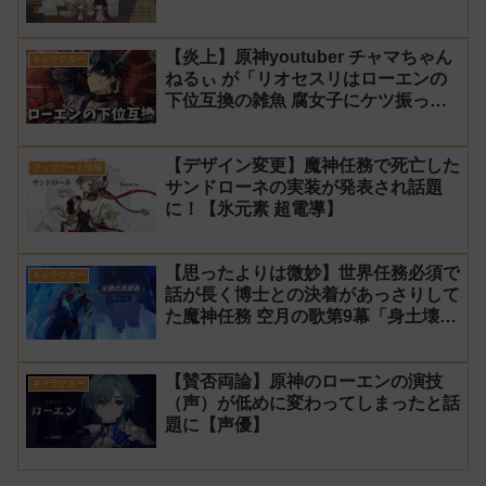
【炎上】原神youtuber チャマちゃん
キャラクター
ねるぃ が「リオセスリはローエンの
下位互換の雑魚 腐女子にケツ振って
ろ」と動画で発言し叩かれ謝罪
【デザイン変更】魔神任務で死亡した
アップデート情報
サンドローネの実装が発表され話題
に！【氷元素 超電導】
【思ったよりは微妙】世界任務必須で
キャラクター
話が長く博士との決着があっさりして
た魔神任務 空月の歌第9幕「身土壊
空、五蘊識転」第10幕「虚空劫灰の
プラーナ」感想
【賛否両論】原神のローエンの演技
キャラクター
（声）が低めに変わってしまったと話
題に【声優】