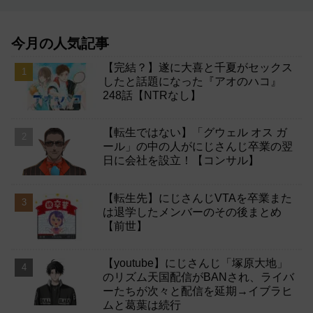
今月の人気記事
【完結？】遂に大喜と千夏がセックス
したと話題になった『アオのハコ』
248話【NTRなし】
【転生ではない】「グウェル オス ガ
ール」の中の人がにじさんじ卒業の翌
日に会社を設立！【コンサル】
【転生先】にじさんじVTAを卒業また
は退学したメンバーのその後まとめ
【前世】
【youtube】にじさんじ「塚原大地」
のリズム天国配信がBANされ、ライバ
ーたちが次々と配信を延期→イブラヒ
ムと葛葉は続行