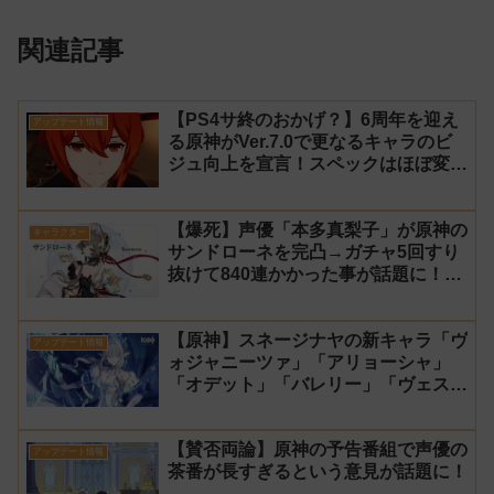
関連記事
【PS4サ終のおかげ？】6周年を迎え
アップデート情報
る原神がVer.7.0で更なるキャラのビ
ジュ向上を宣言！スペックはほぼ変わ
らず【過去キャラ ディルック】
【爆死】声優「本多真梨子」が原神の
キャラクター
サンドローネを完凸→ガチャ5回すり
抜けて840連かかった事が話題に！
【同接】
【原神】スネージナヤの新キャラ「ヴ
アップデート情報
ォジャニーツァ」「アリョーシャ」
「オデット」「バレリー」「ヴェス
ナ」「ダニカ」「ノイ」「ミティヤ」
「アナスターシャ・フョードロヴナ・
【賛否両論】原神の予告番組で声優の
スネージナヤ」が一斉に発表！【声優
アップデート情報
茶番が長すぎるという意見が話題に！
氷神 第10位】