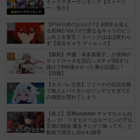
キャラクターランキング【ストーリ
ー・強さ】
【PS4サ終のおかげ？】6周年を迎え
る原神がVer.7.0で更なるキャラのビジ
ュ向上を宣言！スペックはほぼ変わら
ず【過去キャラ ディルック】
【爆死】声優「本多真梨子」が原神の
サンドローネを完凸→ガチャ5回すり
抜けて840連かかった事が話題に！
【同接】
【ネタバレ注意】フリーナの伝説任務
で旅人とパイモンがノンデリすぎてX
の感想が荒れてしまう
【炎上】原神youtuber チャマちゃんね
るぃ が「リオセスリはローエンの下位
互換の雑魚 腐女子にケツ振ってろ」と
動画で発言し叩かれ謝罪