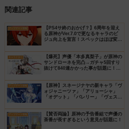
関連記事
【PS4サ終のおかげ？】6周年を迎え
アップデート情報
る原神がVer.7.0で更なるキャラのビ
ジュ向上を宣言！スペックはほぼ変わ
らず【過去キャラ ディルック】
【爆死】声優「本多真梨子」が原神の
キャラクター
サンドローネを完凸→ガチャ5回すり
抜けて840連かかった事が話題に！
【同接】
【原神】スネージナヤの新キャラ「ヴ
アップデート情報
ォジャニーツァ」「アリョーシャ」
「オデット」「バレリー」「ヴェス
ナ」「ダニカ」「ノイ」「ミティヤ」
「アナスターシャ・フョードロヴナ・
【賛否両論】原神の予告番組で声優の
スネージナヤ」が一斉に発表！【声優
アップデート情報
茶番が長すぎるという意見が話題に！
氷神 第10位】