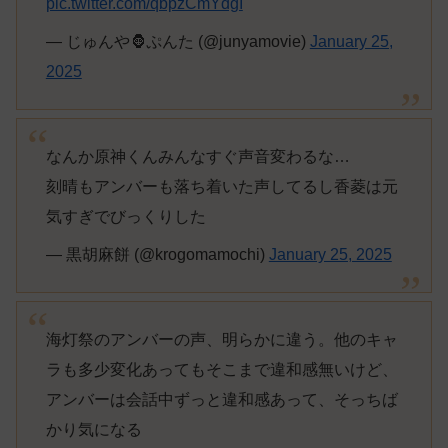
pic.twitter.com/qbpzCmYdgI
— じゅんや🦍ぷんた (@junyamovie)
January 25,
2025
なんか原神くんみんなすぐ声音変わるな…
刻晴もアンバーも落ち着いた声してるし香菱は元
気すぎでびっくりした
— 黒胡麻餅 (@krogomamochi)
January 25, 2025
海灯祭のアンバーの声、明らかに違う。他のキャ
ラも多少変化あってもそこまで違和感無いけど、
アンバーは会話中ずっと違和感あって、そっちば
かり気になる