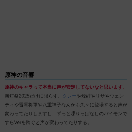
原神の音響
原神のキャラって本当に声が安定してないなと思います。
海灯祭2025だけに限らず、
クレー
や煙緋やリサやウェン
ティや雷電将軍や八重神子なんかも久々に登場すると声が
変わってたりしますし、ずっと喋りっぱなしのパイモンで
すらVerを跨ぐと声が変わってたりする。