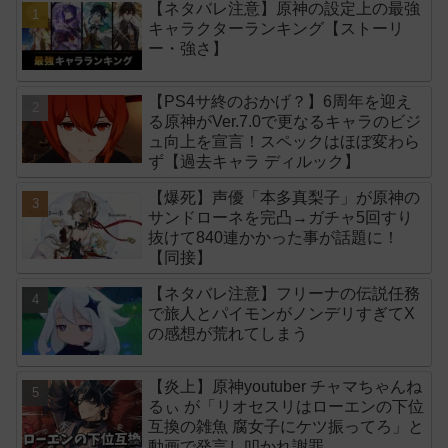
【ネタバレ注意】原神の設定上の最強
キャラクターランキング【ストーリ
ー・強さ】
【PS4サ終のおかげ？】6周年を迎え
る原神がVer.7.0で更なるキャラのビジ
ュ向上を宣言！スペックはほぼ変わら
ず【過去キャラ ディルック】
【爆死】声優「本多真梨子」が原神の
サンドローネを完凸→ガチャ5回すり
抜けて840連かかった事が話題に！
【同接】
【ネタバレ注意】フリーナの伝説任務
で旅人とパイモンがノンデリすぎてX
の感想が荒れてしまう
【炎上】原神youtuber チャマちゃんね
るぃ が「リオセスリはローエンの下位
互換の雑魚 腐女子にケツ振ってろ」と
動画で発言し叩かれ謝罪