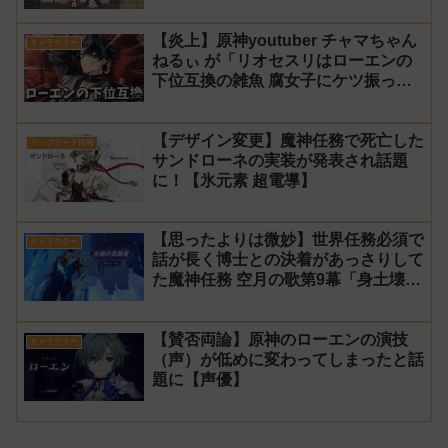
【炎上】原神youtuber チャマちゃん
キャラクター
ねるぃ が「リオセスリはローエンの
下位互換の雑魚 腐女子にケツ振って
ろ」と動画で発言し叩かれ謝罪
【デザイン変更】魔神任務で死亡した
アップデート情報
サンドローネの実装が発表され話題
に！【氷元素 超電導】
【思ったよりは微妙】世界任務必須で
キャラクター
話が長く博士との決着があっさりして
た魔神任務 空月の歌第9幕「身土壊
空、五蘊識転」第10幕「虚空劫灰の
プラーナ」感想
【賛否両論】原神のローエンの演技
キャラクター
（声）が低めに変わってしまったと話
題に【声優】