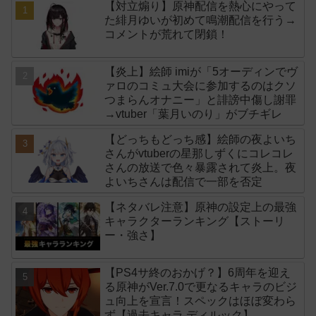
【対立煽り】原神配信を熱心にやって
た緋月ゆいが初めて鳴潮配信を行う→
コメントが荒れて閉鎖！
【炎上】絵師 imiが「5オーディンでヴ
ァロのコミュ大会に参加するのはクソ
つまらんオナニー」と誹謗中傷し謝罪
→vtuber「葉月いのり」がブチギレ
【どっちもどっち感】絵師の夜よいち
さんがvtuberの星那しずくにコレコレ
さんの放送で色々暴露されて炎上。夜
よいちさんは配信で一部を否定
【ネタバレ注意】原神の設定上の最強
キャラクターランキング【ストーリ
ー・強さ】
【PS4サ終のおかげ？】6周年を迎え
る原神がVer.7.0で更なるキャラのビジ
ュ向上を宣言！スペックはほぼ変わら
ず【過去キャラ ディルック】