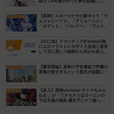
抜けて840連かかった事が話題に！
【同接】
【原神】スネージナヤの新キャラ「ヴ
アップデート情報
ォジャニーツァ」「アリョーシャ」
「オデット」「バレリー」「ヴェス
ナ」「ダニカ」「ノイ」「ミティヤ」
「アナスターシャ・フョードロヴナ・
【火に油】ファンティア(Fantia)が急
スネージナヤ」が一斉に発表！【声優
アニメ
にエロイラストにモザイク必須と宣言
氷神 第10位】
して元に戻して絵師から叩かれ炎上し
た件について長文で言い訳！【警察】
【賛否両論】原神の予告番組で声優の
アップデート情報
茶番が長すぎるという意見が話題に！
【炎上】原神youtuber チャマちゃん
キャラクター
ねるぃ が「リオセスリはローエンの
下位互換の雑魚 腐女子にケツ振って
ろ」と動画で発言し叩かれ謝罪