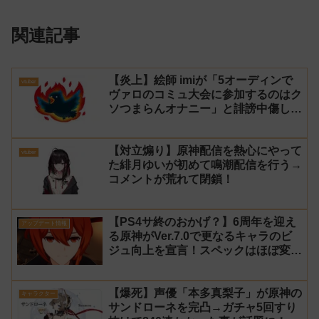
関連記事
【炎上】絵師 imiが「5オーディンで
vtuber
ヴァロのコミュ大会に参加するのはク
ソつまらんオナニー」と誹謗中傷し謝
罪→vtuber「葉月いのり」がブチギ
レ
【対立煽り】原神配信を熱心にやって
vtuber
た緋月ゆいが初めて鳴潮配信を行う→
コメントが荒れて閉鎖！
【PS4サ終のおかげ？】6周年を迎え
アップデート情報
る原神がVer.7.0で更なるキャラのビ
ジュ向上を宣言！スペックはほぼ変わ
らず【過去キャラ ディルック】
【爆死】声優「本多真梨子」が原神の
キャラクター
サンドローネを完凸→ガチャ5回すり