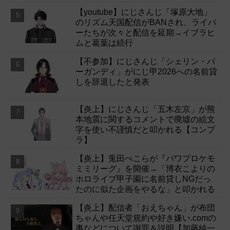
【youtube】にじさんじ「塚原大地」
のリズム天国配信がBANされ、ライバ
ーたちが次々と配信を延期→イブラヒ
ムと葛葉は続行
【不参加】にじさんじ「シェリン・バ
ーガンディ」がにじ甲2026への名前貸
しを辞退したと発表
【炎上】にじさんじ「五木左京」が熊
本地震に関するコメントで廃墟の絵文
字を使い不謹慎だと叩かれる【コンプ
ラ】
【炎上】兎田ぺこらが『パワプロケモ
ミミリーグ』を開催→「博衣こよりの
ホロライブ甲子園に名前貸しNGだっ
たのに似た企画をやるな」と叩かれる
【炎上】配信者「おえちゃん」が布団
ちゃんや任天堂規約や好き嫌い.comの
事などについて謝罪＆説明【加藤純一