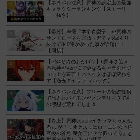
【ネタバレ注意】原神の設定上の最強
キャラクターランキング【ストーリ
ー・強さ】
【爆死】声優「本多真梨子」が原神の
サンドローネを完凸→ガチャ5回すり
抜けて840連かかった事が話題に！
【同接】
【PS4サ終のおかげ？】6周年を迎え
る原神がVer.7.0で更なるキャラのビジ
ュ向上を宣言！スペックはほぼ変わら
ず【過去キャラ ディルック】
【ネタバレ注意】フリーナの伝説任務
で旅人とパイモンがノンデリすぎてX
の感想が荒れてしまう
【炎上】原神youtuber チャマちゃんね
るぃ が「リオセスリはローエンの下位
互換の雑魚 腐女子にケツ振ってろ」と
動画で発言し叩かれ謝罪