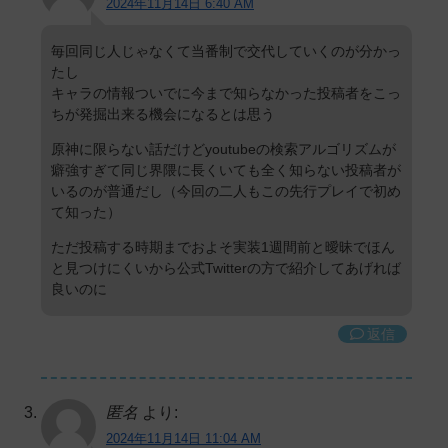
2024年11月14日 6:40 AM
毎回同じ人じゃなくて当番制で交代していくのが分かっ
たし
キャラの情報ついでに今まで知らなかった投稿者をこっ
ちが発掘出来る機会になるとは思う
原神に限らない話だけどyoutubeの検索アルゴリズムが
癖強すぎて同じ界隈に長くいても全く知らない投稿者が
いるのが普通だし（今回の二人もこの先行プレイで初め
て知った）
ただ投稿する時期までおよそ実装1週間前と曖昧でほん
と見つけにくいから公式Twitterの方で紹介してあげれば
良いのに
返信
匿名
より:
2024年11月14日 11:04 AM