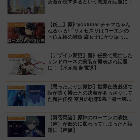
茶番が長すぎるという意見が話題に！
氷神 第10位】
【炎上】原神youtuber チャマちゃん
キャラクター
ねるぃ が「リオセスリはローエンの
下位互換の雑魚 腐女子にケツ振って
ろ」と動画で発言し叩かれ謝罪
【デザイン変更】魔神任務で死亡した
アップデート情報
サンドローネの実装が発表され話題
に！【氷元素 超電導】
【思ったよりは微妙】世界任務必須で
キャラクター
話が長く博士との決着があっさりして
た魔神任務 空月の歌第9幕「身土壊
空、五蘊識転」第10幕「虚空劫灰の
プラーナ」感想
【賛否両論】原神のローエンの演技
キャラクター
（声）が低めに変わってしまったと話
題に【声優】