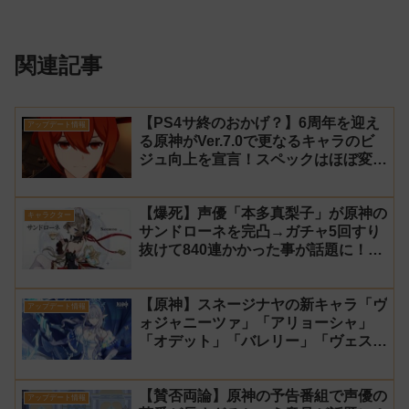
関連記事
【PS4サ終のおかげ？】6周年を迎え
アップデート情報
る原神がVer.7.0で更なるキャラのビ
ジュ向上を宣言！スペックはほぼ変わ
らず【過去キャラ ディルック】
【爆死】声優「本多真梨子」が原神の
キャラクター
サンドローネを完凸→ガチャ5回すり
抜けて840連かかった事が話題に！
【同接】
【原神】スネージナヤの新キャラ「ヴ
アップデート情報
ォジャニーツァ」「アリョーシャ」
「オデット」「バレリー」「ヴェス
ナ」「ダニカ」「ノイ」「ミティヤ」
「アナスターシャ・フョードロヴナ・
【賛否両論】原神の予告番組で声優の
スネージナヤ」が一斉に発表！【声優
アップデート情報