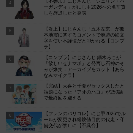
【不参加】にじさんじ「シェリン・バ
ーガンディ」がにじ甲2026への名前貸
しを辞退したと発表
【炎上】にじさんじ「五木左京」が熊
本地震に関するコメントで廃墟の絵文
字を使い不謹慎だと叩かれる【コンプ
ラ】
【コンプラ】にじさんじ 鏑木ろこが
「欲しいぜナマポ」と発言し石神のぞ
みが爆笑→アーカイブをカット【あら
なみマイクラ】
【完結】大喜と千夏がセックスしたと
話題になった『アオのハコ』が250話
で最終回を迎える！
【フレンのパリコレ】にじ甲2026でル
ールが変更され経験値目的の代走・守
備交代が禁止に【不具合】